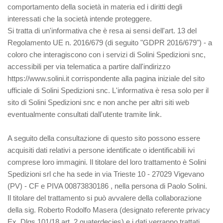
comportamento della società in materia ed i diritti degli
interessati che la società intende proteggere.
Si tratta di un'informativa che è resa ai sensi dell'art. 13 del
Regolamento UE n. 2016/679 (di seguito "GDPR 2016/679") - a
coloro che interagiscono con i servizi di Solini Spedizioni snc,
accessibili per via telematica a partire dall'indirizzo
https://www.solini.it corrispondente alla pagina iniziale del sito
ufficiale di Solini Spedizioni snc. L'informativa è resa solo per il
sito di Solini Spedizioni snc e non anche per altri siti web
eventualmente consultati dall'utente tramite link.
A seguito della consultazione di questo sito possono essere
acquisiti dati relativi a persone identificate o identificabili ivi
comprese loro immagini. Il titolare del loro trattamento è Solini
Spedizioni srl che ha sede in via Trieste 10 - 27029 Vigevano
(PV) - CF e PIVA 00873830186 , nella persona di Paolo Solini.
Il titolare del trattamento si può avvalere della collaborazione
della sig. Roberto Rodolfo Masera (designato referente privacy
Ex. Dlgs 101/18 art. 2 quaterdecies) e i dati verranno trattati