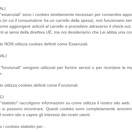
ALI
 “essenziali” sono i cookies strettamente necessari per consentire appos
co (in cui il consumatore ha un carrello della spesa), non funzionano se
come aggiungere articoli al carrello e procedere attraverso il check-out.
ti ai sensi della direttiva UE, ma noi desideriamo che Lei abbia una c
to NON utilizza cookies definiti come Essenziali.
ALI
 "funzionali" vengono utilizzati per fornire servizi o per ricordare le i
o.
to utilizza cookies definiti come Funzionali
.
CI
 "statistici" raccolgono informazioni su come utilizza il nostro sito web:
e si possono incontrare. Questi cookies sono completamente anonimi e
l nostro sito e capire gli interessi dei nostri utenti.
o i cookies statistici per...