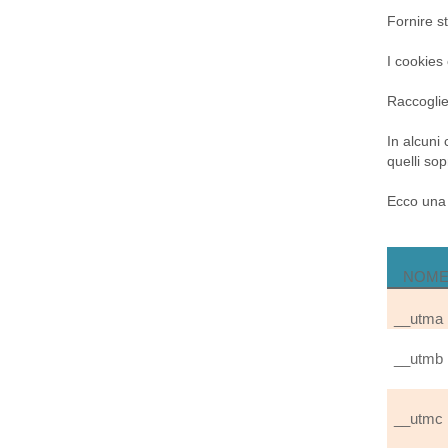
Fornire st
I cookies
Raccoglier
In alcuni 
quelli sop
Ecco una l
NOME
__utma
__utmb
__utmc