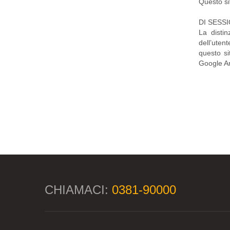
Questo si
DI SESS
La distin
dell’uten
questo si
Google An
CHIAMACI:
0381-90000