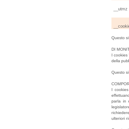
__utmz
__cooki
Questo sit
DI MONI
I cookies 
della pubb
Questo si
COMPOR
I cookies
effettuan
parla in 
legislato
richieder
ulteriori 