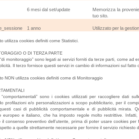
6 mesi dal set/update
Memorizza la provenien
tuo sito.
e_sessione
1 anno
Utilizzato per la gesti
o utilizza cookies definiti come Statistici.
TORAGGIO O DI TERZA PARTE
“di monitoraggio” sono legati ai servizi forniti da terze parti, come ad es
licità. Il terzo fornisce questi servizi in cambio di informazioni sul fatto c
to NON utilizza cookies definiti come di Monitoraggio
TAMENTALI
 “comportamentali” sono i cookies utilizzati per raccogliere dati su
do profilazioni e/o personalizzazioni a scopo pubblicitario, per il com
questi casi di pubblicità comportamentale e di pubblicità mirata. Q
re europeo e italiano, che ha imposto regole molto restrittive. Infatti
e il consenso preventivo dell’utente, prima di poter usare cookies pe
rispetto a quelle strettamente necessarie per fornire il servizio richiesto d