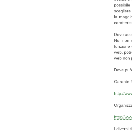
possibile
scegliere
la maggio
caratteris
Deve accet
No, non n
funzione 
web, potr
web non p
Dove può 
Garante 
http://w
Organizza
http://ww
I diversi 