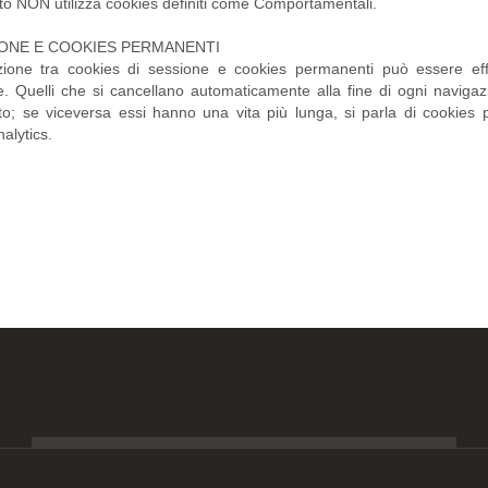
to NON utilizza cookies definiti come Comportamentali.
IONE E COOKIES PERMANENTI
zione tra cookies di sessione e cookies permanenti può essere effe
te. Quelli che si cancellano automaticamente alla fine di ogni naviga
to; se viceversa essi hanno una vita più lunga, si parla di cookies 
alytics.