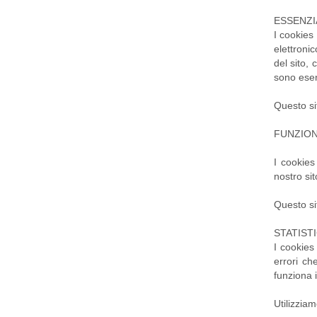
ESSENZI
I cookies
elettroni
del sito, 
sono esen
Questo si
FUNZION
I cookies
nostro sit
Questo si
STATISTI
I cookies
errori ch
funziona i
Utilizziam