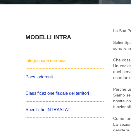
La Sua P
MODELLI INTRA
Solini Sp
sono le i
Che cosa 
Integrazione europea
Un cookie
quel serv
Paesi aderenti
ricordare 
Perché u
Classificazione fiscale dei territori
Siamo sem
nostre pr
funzionali
Specifiche INTRASTAT
Come fare
La sezion
desidera 