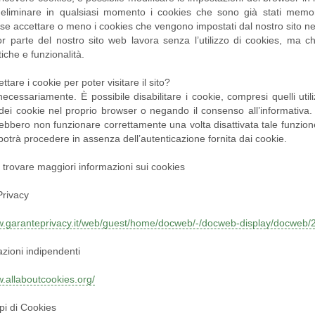
 eliminare in qualsiasi momento i cookies che sono già stati memori
 se accettare o meno i cookies che vengono impostati dal nostro sito ne
r parte del nostro sito web lavora senza l’utilizzo di cookies, ma che
tiche e funzionalità.
tare i cookie per poter visitare il sito?
ecessariamente. È possibile disabilitare i cookie, compresi quelli util
dei cookie nel proprio browser o negando il consenso all’informativa. T
ebbero non funzionare correttamente una volta disattivata tale funzione.
otrà procedere in assenza dell’autenticazione fornita dai cookie.
trovare maggiori informazioni sui cookies
Privacy
ww.garanteprivacy.it/web/guest/home/docweb/-/docweb-display/docweb
zioni indipendenti
w.allaboutcookies.org/
tipi di Cookies