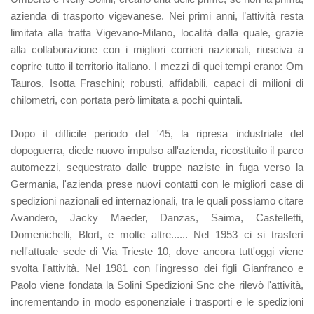
azienda di trasporto vigevanese. Nei primi anni, l’attività resta
limitata alla tratta Vigevano-Milano, località dalla quale, grazie
alla collaborazione con i migliori corrieri nazionali, riusciva a
coprire tutto il territorio italiano. I mezzi di quei tempi erano: Om
Tauros, Isotta Fraschini; robusti, affidabili, capaci di milioni di
chilometri, con portata però limitata a pochi quintali.
Dopo il difficile periodo del '45, la ripresa industriale del
dopoguerra, diede nuovo impulso all'azienda, ricostituito il parco
automezzi, sequestrato dalle truppe naziste in fuga verso la
Germania, l'azienda prese nuovi contatti con le migliori case di
spedizioni nazionali ed internazionali, tra le quali possiamo citare
Avandero, Jacky Maeder, Danzas, Saima, Castelletti,
Domenichelli, Blort, e molte altre...... Nel 1953 ci si trasferì
nell'attuale sede di Via Trieste 10, dove ancora tutt'oggi viene
svolta l'attività. Nel 1981 con l'ingresso dei figli Gianfranco e
Paolo viene fondata la Solini Spedizioni Snc che rilevò l'attività,
incrementando in modo esponenziale i trasporti e le spedizioni