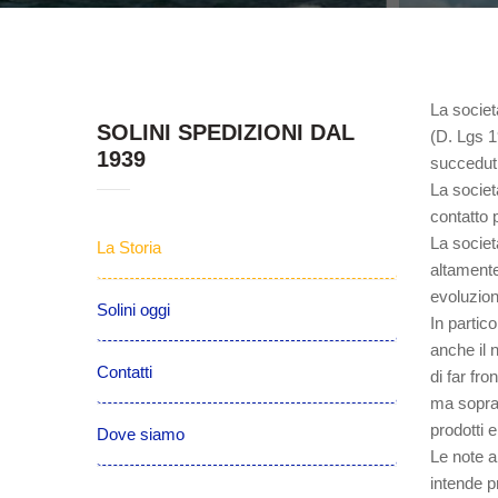
La societ
SOLINI SPEDIZIONI DAL
(D. Lgs 1
1939
succeduti
La societ
contatto 
La societ
La Storia
altamente
evoluzion
Solini oggi
In partico
anche il 
Contatti
di far fro
ma sopratt
prodotti e
Dove siamo
Le note a
intende p