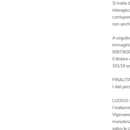
Si tratta
interagisc
corrispond
non anche
A seguito
immagini.
008738301
Il titola
101/18 ar
FINALIT
I dati pe
LUOGO 
I trattam
Vigevano-
manutenzi
salvo le 