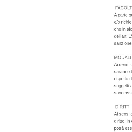
FACOLT
A parte qu
e/o richi
che in al
dell'art. 
sanzione
MODALI
Ai sensi d
saranno t
rispetto 
soggetti 
sono osser
DIRITTI
Ai sensi 
diritto, 
potrà ess