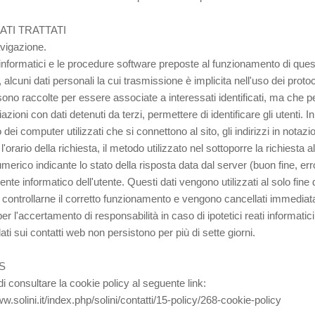
DATI TRATTATI
avigazione.
 informatici e le procedure software preposte al funzionamento di que
 alcuni dati personali la cui trasmissione è implicita nell'uso dei protoc
ono raccolte per essere associate a interessati identificati, ma che p
zioni con dati detenuti da terzi, permettere di identificare gli utenti. In
 dei computer utilizzati che si connettono al sito, gli indirizzi in nota
 l'orario della richiesta, il metodo utilizzato nel sottoporre la richiesta a
merico indicante lo stato della risposta data dal server (buon fine, erro
iente informatico dell'utente. Questi dati vengono utilizzati al solo fine
r controllarne il corretto funzionamento e vengono cancellati immedia
 per l'accertamento di responsabilità in caso di ipotetici reati informatic
dati sui contatti web non persistono per più di sette giorni.
S
di consultare la cookie policy al seguente link:
ww.solini.it/index.php/solini/contatti/15-policy/268-cookie-policy