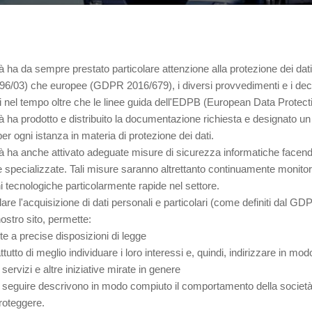
à ha da sempre prestato particolare attenzione alla protezione dei dati 
96/03) che europee (GDPR 2016/679), i diversi provvedimenti e i decre
 nel tempo oltre che le linee guida dell'EDPB (European Data Protect
à ha prodotto e distribuito la documentazione richiesta e designato un p
per ogni istanza in materia di protezione dei dati.
à ha anche attivato adeguate misure di sicurezza informatiche facendo
 specializzate. Tali misure saranno altrettanto continuamente monitorat
i tecnologiche particolarmente rapide nel settore.
lare l'acquisizione di dati personali e particolari (come definiti dal GDPR
nostro sito, permette:
nte a precise disposizioni di legge
utto di meglio individuare i loro interessi e, quindi, indirizzare in mod
 servizi e altre iniziative mirate in genere
 seguire descrivono in modo compiuto il comportamento della società in 
roteggere.