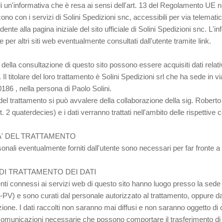
 di un'informativa che è resa ai sensi dell'art. 13 del Regolamento UE
ono con i servizi di Solini Spedizioni snc, accessibili per via telematica
ente alla pagina iniziale del sito ufficiale di Solini Spedizioni snc. L'in
 per altri siti web eventualmente consultati dall'utente tramite link.
 della consultazione di questo sito possono essere acquisiti dati relativ
 Il titolare del loro trattamento è Solini Spedizioni srl che ha sede in
86 , nella persona di Paolo Solini.
re del trattamento si può avvalere della collaborazione della sig. Robe
t. 2 quaterdecies) e i dati verranno trattati nell'ambito delle rispettiv
A' DEL TRATTAMENTO
rsonali eventualmente forniti dall'utente sono necessari per far fronte a
DI TRATTAMENTO DEI DATI
enti connessi ai servizi web di questo sito hanno luogo presso la sede o
PV) e sono curati dal personale autorizzato al trattamento, oppure da e
one. I dati raccolti non saranno mai diffusi e non saranno oggetto di
comunicazioni necessarie che possono comportare il trasferimento di d