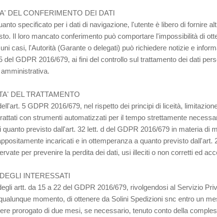
A' DEL CONFERIMENTO DEI DATI
anto specificato per i dati di navigazione, l'utente è libero di fornire a
esto. Il loro mancato conferimento può comportare l'impossibilità di o
cuni casi, l'Autorità (Garante o delegati) può richiedere notizie e infor
15 del GDPR 2016/679, ai fini del controllo sul trattamento dei dati pers
 amministrativa.
TA' DEL TRATTAMENTO
ell'art. 5 GDPR 2016/679, nel rispetto dei principi di liceità, limitazione
rattati con strumenti automatizzati per il tempo strettamente necessari
di quanto previsto dall'art. 32 lett. d del GDPR 2016/679 in materia di m
appositamente incaricati e in ottemperanza a quanto previsto dall'ar
vate per prevenire la perdita dei dati, usi illeciti o non corretti ed ac
 DEGLI INTERESSATI
degli artt. da 15 a 22 del GDPR 2016/679, rivolgendosi al Servizio Priv
in qualunque momento, di ottenere da Solini Spedizioni snc entro un me
ere prorogato di due mesi, se necessario, tenuto conto della compless