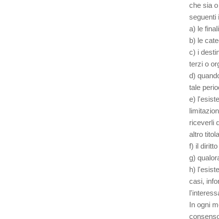
che sia o
seguenti 
a) le fina
b) le cate
c) i desti
terzi o or
d) quando
tale perio
e) l'esist
limitazion
riceverli
altro tit
f) il diri
g) qualora
h) l'esis
casi, inf
l'interess
In ogni m
consenso 