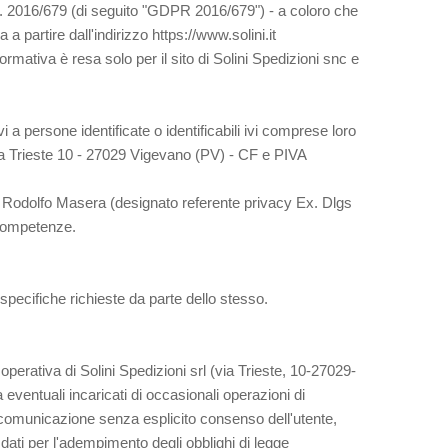
 n. 2016/679 (di seguito "GDPR 2016/679") - a coloro che
 a partire dall'indirizzo https://www.solini.it
formativa è resa solo per il sito di Solini Spedizioni snc e
i a persone identificate o identificabili ivi comprese loro
 via Trieste 10 - 27029 Vigevano (PV) - CF e PIVA
rto Rodolfo Masera (designato referente privacy Ex. Dlgs
e competenze.
 specifiche richieste da parte dello stesso.
perativa di Solini Spedizioni srl (via Trieste, 10-27029-
ventuali incaricati di occasionali operazioni di
 comunicazione senza esplicito consenso dell'utente,
ati per l'adempimento degli obblighi di legge