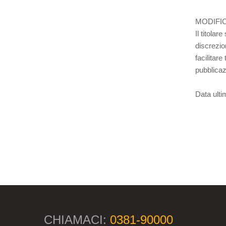
MODIFIC
Il titolar
discrezio
facilitare
pubblicaz
Data ult
CHIAMACI:
0381-90000