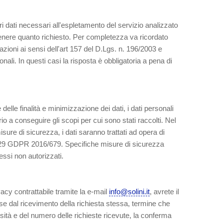
ltri dati necessari all'espletamento del servizio analizzato
ttenere quanto richiesto. Per completezza va ricordato
mazioni ai sensi dell'art 157 del D.Lgs. n. 196/2003 e
onali. In questi casi la risposta è obbligatoria a pena di
 delle finalità e minimizzazione dei dati, i dati personali
o a conseguire gli scopi per cui sono stati raccolti. Nel
isure di sicurezza, i dati saranno trattati ad opera di
t. 29 GDPR 2016/679. Specifiche misure di sicurezza
cessi non autorizzati.
acy contrattabile tramite la e-mail
info@solini.it
, avrete il
se dal ricevimento della richiesta stessa, termine che
ità e del numero delle richieste ricevute, la conferma