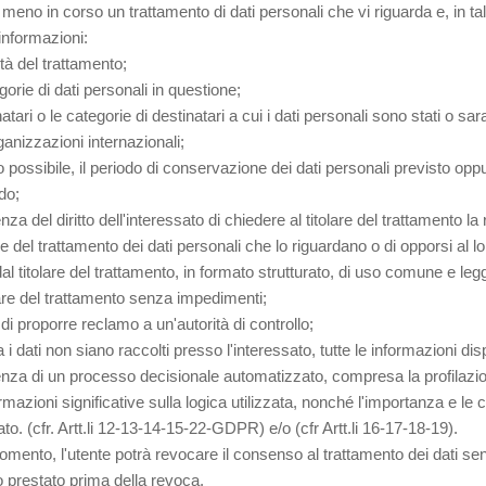
 meno in corso un trattamento di dati personali che vi riguarda e, in tal
informazioni:
lità del trattamento;
gorie di dati personali in questione;
natari o le categorie di destinatari a cui i dati personali sono stati o s
ganizzazioni internazionali;
 possibile, il periodo di conservazione dei dati personali previsto oppure
do;
enza del diritto dell'interessato di chiedere al titolare del trattamento la 
e del trattamento dei dati personali che lo riguardano o di opporsi al lor
 dal titolare del trattamento, in formato strutturato, di uso comune e leg
olare del trattamento senza impedimenti;
tto di proporre reclamo a un'autorità di controllo;
 i dati non siano raccolti presso l'interessato, tutte le informazioni dispo
tenza di un processo decisionale automatizzato, compresa la profilazione 
ormazioni significative sulla logica utilizzata, nonché l'importanza e l
ato. (cfr. Artt.li 12-13-14-15-22-GDPR) e/o (cfr Artt.li 16-17-18-19).
omento, l'utente potrà revocare il consenso al trattamento dei dati sen
prestato prima della revoca.