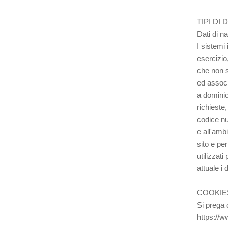
TIPI DI 
Dati di n
I sistemi
esercizio,
che non s
ed associa
a dominio
richieste,
codice nu
e all'amb
sito e pe
utilizzati
attuale i 
COOKIE
Si prega 
https://w