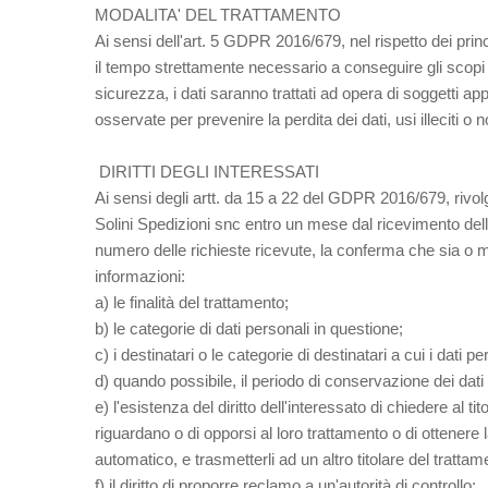
MODALITA' DEL TRATTAMENTO
Ai sensi dell'art. 5 GDPR 2016/679, nel rispetto dei princi
il tempo strettamente necessario a conseguire gli scopi p
sicurezza, i dati saranno trattati ad opera di soggetti 
osservate per prevenire la perdita dei dati, usi illeciti o 
DIRITTI DEGLI INTERESSATI
Ai sensi degli artt. da 15 a 22 del GDPR 2016/679, rivol
Solini Spedizioni snc entro un mese dal ricevimento del
numero delle richieste ricevute, la conferma che sia o me
informazioni:
a) le finalità del trattamento;
b) le categorie di dati personali in questione;
c) i destinatari o le categorie di destinatari a cui i dati 
d) quando possibile, il periodo di conservazione dei dati p
e) l'esistenza del diritto dell'interessato di chiedere al t
riguardano o di opporsi al loro trattamento o di ottenere la
automatico, e trasmetterli ad un altro titolare del tratt
f) il diritto di proporre reclamo a un'autorità di controllo;