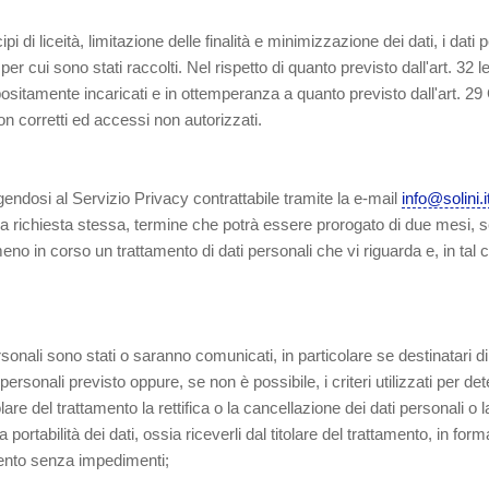
pi di liceità, limitazione delle finalità e minimizzazione dei dati, i dat
er cui sono stati raccolti. Nel rispetto di quanto previsto dall'art. 32
appositamente incaricati e in ottemperanza a quanto previsto dall'art
non corretti ed accessi non autorizzati.
gendosi al Servizio Privacy contrattabile tramite la e-mail
info@solini.i
la richiesta stessa, termine che potrà essere prorogato di due mesi, s
no in corso un trattamento di dati personali che vi riguarda e, in tal c
personali sono stati o saranno comunicati, in particolare se destinatari d
ersonali previsto oppure, se non è possibile, i criteri utilizzati per de
itolare del trattamento la rettifica o la cancellazione dei dati personali o
 portabilità dei dati, ossia riceverli dal titolare del trattamento, in fo
amento senza impedimenti;