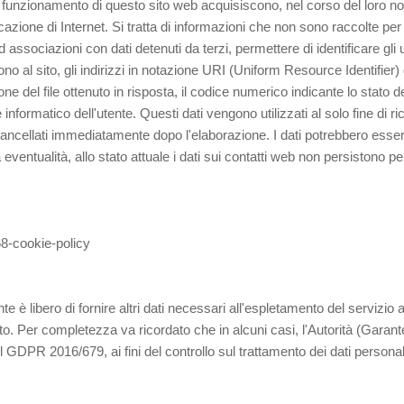
 funzionamento di questo sito web acquisiscono, nel corso del loro nor
cazione di Internet. Si tratta di informazioni che non sono raccolte per
ssociazioni con dati detenuti da terzi, permettere di identificare gli ute
o al sito, gli indirizzi in notazione URI (Uniform Resource Identifier) de
ione del file ottenuto in risposta, il codice numerico indicante lo stato 
e informatico dell'utente. Questi dati vengono utilizzati al solo fine di 
ancellati immediatamente dopo l'elaborazione. I dati potrebbero essere 
a eventualità, allo stato attuale i dati sui contatti web non persistono per
268-cookie-policy
nte è libero di fornire altri dati necessari all'espletamento del servizi
to. Per completezza va ricordato che in alcuni casi, l'Autorità (Garante
l GDPR 2016/679, ai fini del controllo sul trattamento dei dati personali