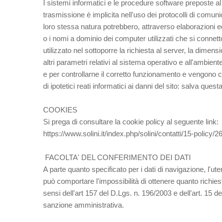
I sistemi informatici e le procedure software preposte al
trasmissione è implicita nell'uso dei protocolli di comuni
loro stessa natura potrebbero, attraverso elaborazioni ed a
o i nomi a dominio dei computer utilizzati che si connetton
utilizzato nel sottoporre la richiesta al server, la dimens
altri parametri relativi al sistema operativo e all'ambient
e per controllarne il corretto funzionamento e vengono c
di ipotetici reati informatici ai danni del sito: salva quest
COOKIES
Si prega di consultare la cookie policy al seguente link:
https://www.solini.it/index.php/solini/contatti/15-policy/
FACOLTA' DEL CONFERIMENTO DEI DATI
A parte quanto specificato per i dati di navigazione, l'ute
può comportare l'impossibilità di ottenere quanto richies
sensi dell'art 157 del D.Lgs. n. 196/2003 e dell'art. 15 de
sanzione amministrativa.