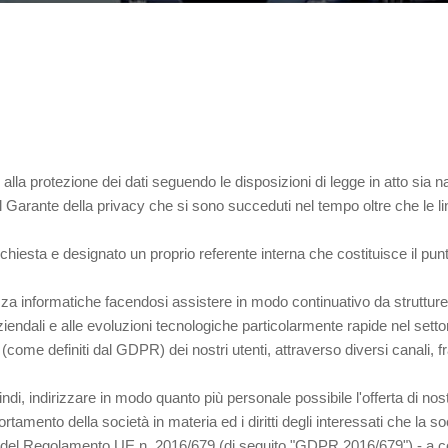
 alla protezione dei dati seguendo le disposizioni di legge in atto si
 del Garante della privacy che si sono succeduti nel tempo oltre che l
chiesta e designato un proprio referente interna che costituisce il punt
za informatiche facendosi assistere in modo continuativo da strutture 
iendali e alle evoluzioni tecnologiche particolarmente rapide nel setto
i (come definiti dal GDPR) dei nostri utenti, attraverso diversi canali, fr
ndi, indirizzare in modo quanto più personale possibile l'offerta di nostr
mento della società in materia ed i diritti degli interessati che la so
 13 del Regolamento UE n. 2016/679 (di seguito "GDPR 2016/679") - a co