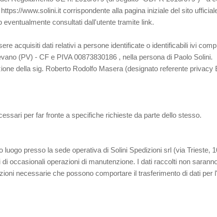
 https://www.solini.it corrispondente alla pagina iniziale del sito ufficia
b eventualmente consultati dall'utente tramite link.
 acquisiti dati relativi a persone identificate o identificabili ivi compr
gevano (PV) - CF e PIVA 00873830186 , nella persona di Paolo Solini.
razione della sig. Roberto Rodolfo Masera (designato referente privacy 
cessari per far fronte a specifiche richieste da parte dello stesso.
no luogo presso la sede operativa di Solini Spedizioni srl (via Triest
ti di occasionali operazioni di manutenzione. I dati raccolti non sara
zioni necessarie che possono comportare il trasferimento di dati per l