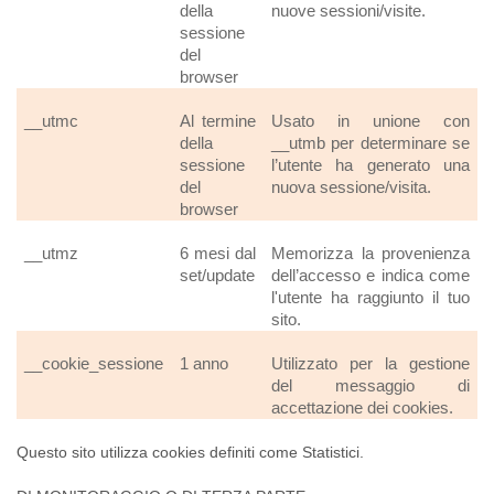
della
nuove sessioni/visite.
sessione
del
browser
__utmc
Al termine
Usato in unione con
della
__utmb per determinare se
sessione
l’utente ha generato una
del
nuova sessione/visita.
browser
__utmz
6 mesi dal
Memorizza la provenienza
set/update
dell’accesso e indica come
l'utente ha raggiunto il tuo
sito.
__cookie_sessione
1 anno
Utilizzato per la gestione
del messaggio di
accettazione dei cookies.
Questo sito utilizza cookies definiti come Statistici.