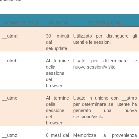
NOME COOKIE
VALIDITA'
DESCRIZIONE
__utma
30 minuti
Utilizzato per distinguere gli
dal
utenti e le sessioni.
set/update
__utmb
Al termine
Usato per determinare le
della
nuove sessioni/visite.
sessione
del
browser
__utmc
Al termine
Usato in unione con __utmb
della
per determinare se l’utente ha
sessione
generato una nuova
del
sessione/visita.
browser
__utmz
6 mesi dal
Memorizza la provenienza