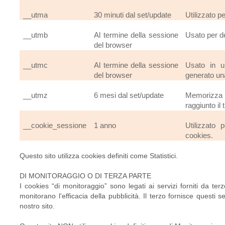
__utma
30 minuti dal set/update
Utilizzato pe
__utmb
Al termine della sessione
Usato per de
del browser
__utmc
Al termine della sessione
Usato in u
del browser
generato un
__utmz
6 mesi dal set/update
Memorizza l
raggiunto il 
__cookie_sessione
1 anno
Utilizzato
cookies.
Questo sito utilizza cookies definiti come Statistici.
DI MONITORAGGIO O DI TERZA PARTE
I cookies “di monitoraggio” sono legati ai servizi forniti da ter
monitorano l'efficacia della pubblicità. Il terzo fornisce questi s
nostro sito.