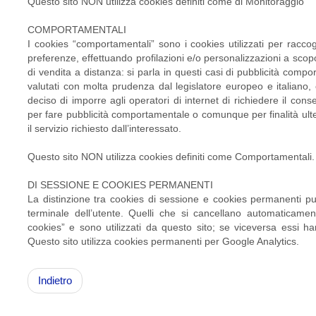
Questo sito NON utilizza cookies definiti come di Monitoraggio
COMPORTAMENTALI
I cookies “comportamentali” sono i cookies utilizzati per raccog
preferenze, effettuando profilazioni e/o personalizzazioni a scop
di vendita a distanza: si parla in questi casi di pubblicità comp
valutati con molta prudenza dal legislatore europeo e italiano, 
deciso di imporre agli operatori di internet di richiedere il con
per fare pubblicità comportamentale o comunque per finalità ulter
il servizio richiesto dall’interessato.
Questo sito NON utilizza cookies definiti come Comportamentali.
DI SESSIONE E COOKIES PERMANENTI
La distinzione tra cookies di sessione e cookies permanenti può
terminale dell’utente. Quelli che si cancellano automaticamen
cookies” e sono utilizzati da questo sito; se viceversa essi h
Questo sito utilizza cookies permanenti per Google Analytics.
Indietro