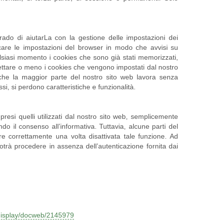
do di aiutarLa con la gestione delle impostazioni dei
care le impostazioni del browser in modo che avvisi su
lsiasi momento i cookies che sono già stati memorizzati,
cettare o meno i cookies che vengono impostati dal nostro
 che la maggior parte del nostro sito web lavora senza
essi, si perdono caratteristiche e funzionalità.
resi quelli utilizzati dal nostro sito web, semplicemente
o il consenso all’informativa. Tuttavia, alcune parti del
e correttamente una volta disattivata tale funzione. Ad
otrà procedere in assenza dell’autenticazione fornita dai
-display/docweb/2145979