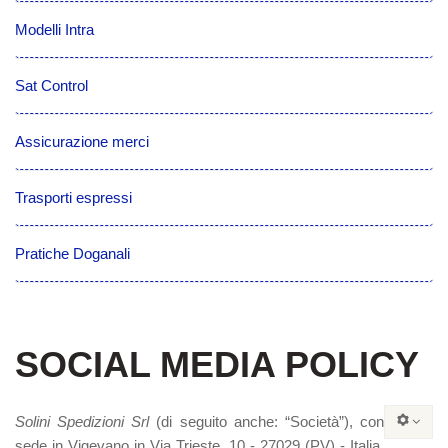
Modelli Intra
Sat Control
Assicurazione merci
Trasporti espressi
Pratiche Doganali
SOCIAL MEDIA POLICY
Solini Spedizioni Srl
(di seguito anche: “Società”), con
sede in Vigevano in Via Trieste, 10 - 27029 (PV) ‐ Italia,