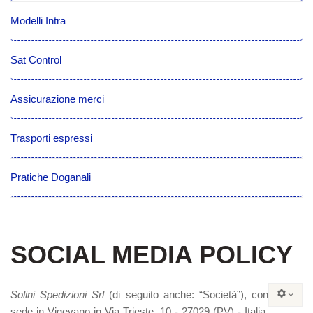
Modelli Intra
Sat Control
Assicurazione merci
Trasporti espressi
Pratiche Doganali
SOCIAL MEDIA POLICY
Solini Spedizioni Srl
(di seguito anche: “Società”), con
sede in Vigevano in Via Trieste, 10 - 27029 (PV) ‐ Italia,