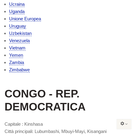
Ucraina
Uganda
Unione Europea
Uruguay
Uzbekistan
Venezuela
Vietnam
Yemen
Zambia
Zimbabwe
CONGO - REP.
DEMOCRATICA
Capitale :
Kinshasa
Città principali
:
Lubumbashi, Mbuyi-Mayi, Kisangani