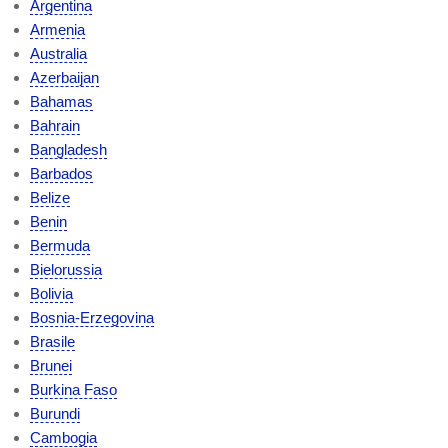
Argentina
Armenia
Australia
Azerbaijan
Bahamas
Bahrain
Bangladesh
Barbados
Belize
Benin
Bermuda
Bielorussia
Bolivia
Bosnia-Erzegovina
Brasile
Brunei
Burkina Faso
Burundi
Cambogia