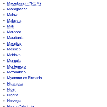
Macedonia (FYROM)
Madagascar
Malawi
Malaysia
Mali
Marocco
Mauritania
Mauritius
Messico
Moldova
Mongolia
Montenegro
Mozambico
Myanmar ex Birmania
Nicaragua
Niger
Nigeria
Norvegia
Nuova Caledonia