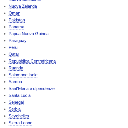
Nuova Zelanda
Oman
Pakistan
Panama
Papua Nuova Guinea
Paraguay
Perù
Qatar
Repubblica Centrafricana
Ruanda
Salomone Isole
Samoa
Sant'Elena e dipendenze
Santa Lucia
Senegal
Serbia
Seychelles
Sierra Leone