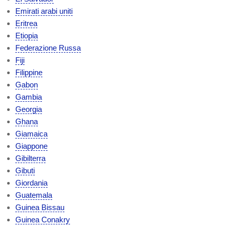
Emirati arabi uniti
Eritrea
Etiopia
Federazione Russa
Fiji
Filippine
Gabon
Gambia
Georgia
Ghana
Giamaica
Giappone
Gibilterra
Gibuti
Giordania
Guatemala
Guinea Bissau
Guinea Conakry