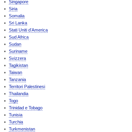
Singapore
Siria
Somalia
Sri Lanka
Stati Uniti d'America
Sud Africa
Sudan
Suriname
Svizzera
Tagikistan
Taiwan
Tanzania
Territori Palestinesi
Thailandia
Togo
Trinidad e Tobago
Tunisia
Turchia
Turkmenistan