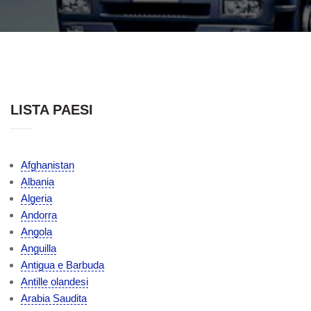
LISTA PAESI
Afghanistan
Albania
Algeria
Andorra
Angola
Anguilla
Antigua e Barbuda
Antille olandesi
Arabia Saudita