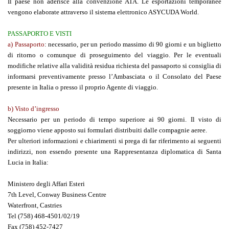
Il paese non aderisce alla convenzione ATA. Le esportazioni temporanee
vengono elaborate attraverso il sistema elettronico ASYCUDA World.
PASSAPORTO E VISTI
a) Passaporto
: necessario, per un periodo massimo di 90 giorni e un biglietto
di ritorno o comunque di proseguimento del viaggio. Per le eventuali
modifiche relative alla validità residua richiesta del passaporto si consiglia di
informarsi preventivamente presso l’Ambasciata o il Consolato del Paese
presente in Italia o presso il proprio Agente di viaggio.
b) Visto d’
ingresso
Necessario per un periodo di tempo superiore ai 90 giorni. Il visto di
soggiorno viene apposto sui formulari distribuiti dalle compagnie aeree.
Per ulteriori informazioni e chiarimenti si prega di far riferimento ai seguenti
indirizzi, non essendo presente una Rappresentanza diplomatica di Santa
Lucia in Italia:
Ministero degli Affari Esteri
7th Level, Conway Business Centre
Waterfront, Castries
Tel (758) 468-4501/02/19
Fax (758) 452-7427