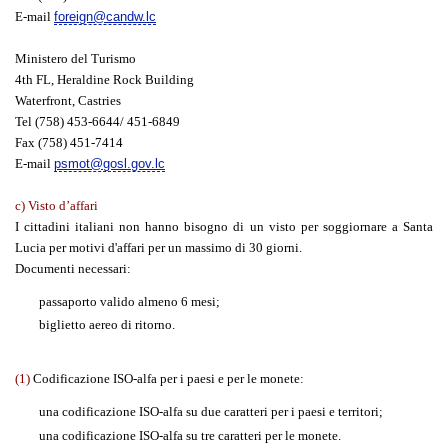
E-mail
foreign@candw.lc
Ministero del Turismo
4th FL, Heraldine Rock Building
Waterfront, Castries
Tel (758) 453-6644/ 451-6849
Fax (758) 451-7414
E-mail
psmot@gosl.gov.lc
c) Visto d’affari
I cittadini italiani non hanno bisogno di un visto per soggiornare a Santa
Lucia per motivi d'affari per un massimo di 30 giorni.
Documenti necessari:
passaporto valido almeno 6 mesi;
biglietto aereo di ritorno.
(1)
Codificazione ISO-alfa per i paesi e per le monete:
una codificazione ISO-alfa su due caratteri per i paesi e territori;
una codificazione ISO-alfa su tre caratteri per le monete.