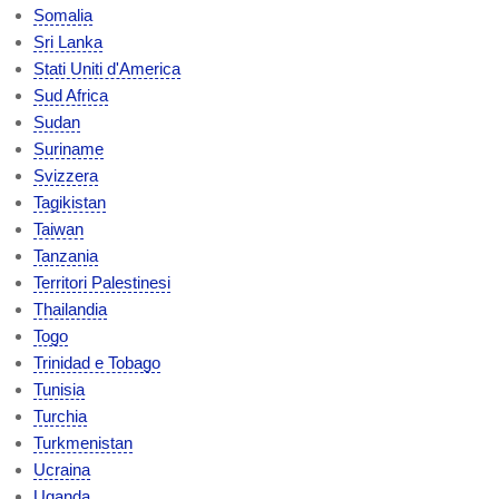
Somalia
Sri Lanka
Stati Uniti d'America
Sud Africa
Sudan
Suriname
Svizzera
Tagikistan
Taiwan
Tanzania
Territori Palestinesi
Thailandia
Togo
Trinidad e Tobago
Tunisia
Turchia
Turkmenistan
Ucraina
Uganda