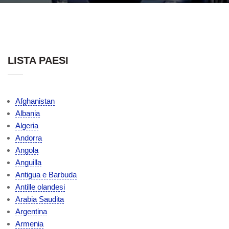
LISTA PAESI
Afghanistan
Albania
Algeria
Andorra
Angola
Anguilla
Antigua e Barbuda
Antille olandesi
Arabia Saudita
Argentina
Armenia