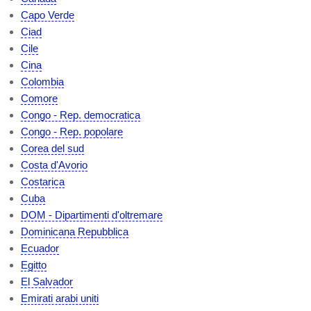
Capo Verde
Ciad
Cile
Cina
Colombia
Comore
Congo - Rep. democratica
Congo - Rep. popolare
Corea del sud
Costa d'Avorio
Costarica
Cuba
DOM - Dipartimenti d'oltremare
Dominicana Repubblica
Ecuador
Egitto
El Salvador
Emirati arabi uniti