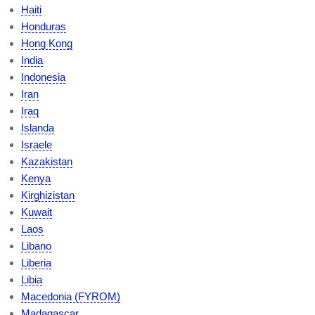
Haiti
Honduras
Hong Kong
India
Indonesia
Iran
Iraq
Islanda
Israele
Kazakistan
Kenya
Kirghizistan
Kuwait
Laos
Libano
Liberia
Libia
Macedonia (FYROM)
Madagascar