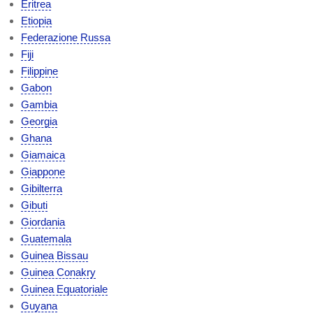
Eritrea
Etiopia
Federazione Russa
Fiji
Filippine
Gabon
Gambia
Georgia
Ghana
Giamaica
Giappone
Gibilterra
Gibuti
Giordania
Guatemala
Guinea Bissau
Guinea Conakry
Guinea Equatoriale
Guyana