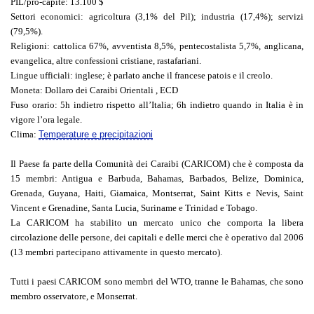
PIL/pro-capite
: 13.100 $
Settori economici
: agricoltura (3,1% del Pil); industria (17,4%); servizi
(79,5%).
Religioni
: cattolica 67%, avventista 8,5%, pentecostalista 5,7%, anglicana,
evangelica, altre confessioni cristiane, rastafariani.
Lingue ufficiali
: inglese; è parlato anche il francese patois e il creolo.
Moneta
: Dollaro dei Caraibi Orientali , ECD
Fuso orario
: 5h indietro rispetto all’Italia; 6h indietro quando in Italia è in
vigore l’ora legale.
Clima
:
Temperature e precipitazioni
Il Paese fa parte della Comunità dei Caraibi (CARICOM) che è composta da
15 membri: Antigua e Barbuda, Bahamas, Barbados, Belize, Dominica,
Grenada, Guyana, Haiti, Giamaica, Montserrat, Saint Kitts e Nevis, Saint
Vincent e Grenadine, Santa Lucia, Suriname e Trinidad e Tobago.
La CARICOM ha stabilito un mercato unico che comporta la libera
circolazione delle persone, dei capitali e delle merci che è operativo dal 2006
(13 membri partecipano attivamente in questo mercato).
Tutti i paesi CARICOM sono membri del WTO, tranne le Bahamas, che sono
membro osservatore, e Monserrat.