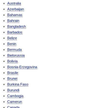
Australia
Azerbaijan
Bahamas
Bahrain
Bangladesh
Barbados
Belize
Benin
Bermuda
Bielorussia
Bolivia
Bosnia-Erzegovina
Brasile
Brunei
Burkina Faso
Burundi
Cambogia
Camerun
Canada