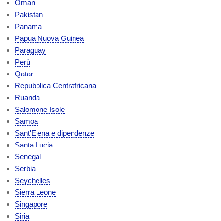
Oman
Pakistan
Panama
Papua Nuova Guinea
Paraguay
Perù
Qatar
Repubblica Centrafricana
Ruanda
Salomone Isole
Samoa
Sant'Elena e dipendenze
Santa Lucia
Senegal
Serbia
Seychelles
Sierra Leone
Singapore
Siria