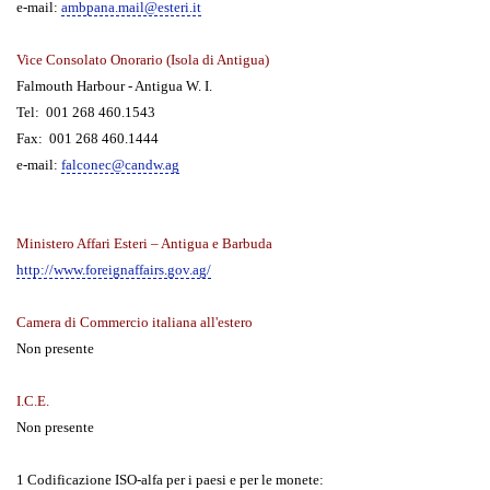
e-mail:
ambpana.mail@esteri.it
Vice Consolato Onorario (Isola di Antigua)
Falmouth Harbour - Antigua W. I.
Tel: 001 268 460.1543
Fax: 001 268 460.1444
e-mail:
falconec@candw.ag
Ministero Affari Esteri – Antigua e Barbuda
http://www.foreignaffairs.gov.ag/
Camera di Commercio italiana all'estero
Non presente
I.C.E.
Non presente
1
Codificazione ISO-alfa per i paesi e per le monete: