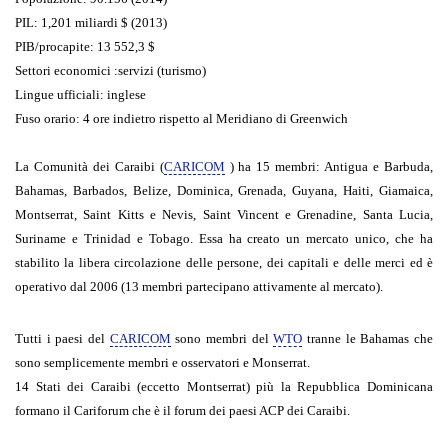
PIL
: 1,201 miliardi $ (2013)‎
PIB/procapite
: 13 552,3 $
Settori economici
:servizi (turismo)
Lingue ufficiali
: inglese
Fuso orario
: 4 ore indietro rispetto al Meridiano di Greenwich
La Comunità dei Caraibi (
CARICOM
) ha 15 membri: Antigua e Barbuda,
Bahamas, Barbados, Belize, Dominica, Grenada, Guyana, Haiti, Giamaica,
Montserrat, Saint Kitts e Nevis, Saint Vincent e Grenadine, Santa Lucia,
Suriname e Trinidad e Tobago. Essa ha creato un mercato unico, che ha
stabilito la libera circolazione delle persone, dei capitali e delle merci ed è
operativo dal 2006 (13 membri partecipano attivamente al mercato).
Tutti i paesi del
CARICOM
sono membri del
WTO
tranne le Bahamas che
sono semplicemente membri e osservatori e Monserrat.
14 Stati dei Caraibi (eccetto Montserrat) più la Repubblica Dominicana
formano il Cariforum che è il forum dei paesi ACP dei Caraibi.