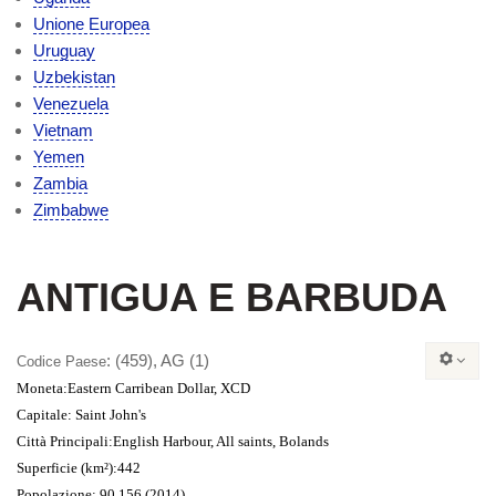
Unione Europea
Uruguay
Uzbekistan
Venezuela
Vietnam
Yemen
Zambia
Zimbabwe
ANTIGUA E BARBUDA
: (459), AG (1)
Codice Paese
Moneta
:Eastern Carribean Dollar, XCD
Capitale
: Saint John's
Città Principali
:English Harbour, All saints, Bolands
Superficie (km²)
:442
Popolazione
: 90.156 (2014)