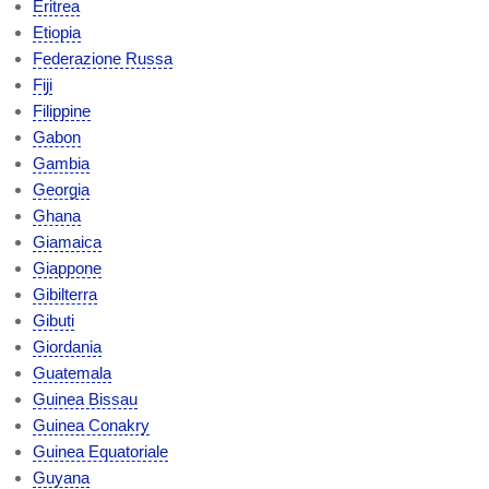
Eritrea
Etiopia
Federazione Russa
Fiji
Filippine
Gabon
Gambia
Georgia
Ghana
Giamaica
Giappone
Gibilterra
Gibuti
Giordania
Guatemala
Guinea Bissau
Guinea Conakry
Guinea Equatoriale
Guyana