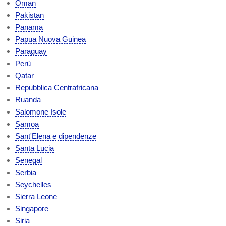
Oman
Pakistan
Panama
Papua Nuova Guinea
Paraguay
Perù
Qatar
Repubblica Centrafricana
Ruanda
Salomone Isole
Samoa
Sant'Elena e dipendenze
Santa Lucia
Senegal
Serbia
Seychelles
Sierra Leone
Singapore
Siria