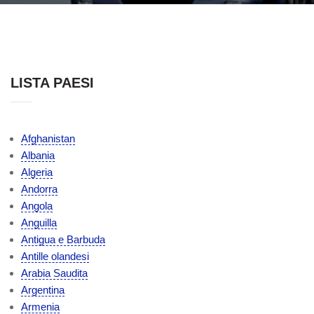
LISTA PAESI
Afghanistan
Albania
Algeria
Andorra
Angola
Anguilla
Antigua e Barbuda
Antille olandesi
Arabia Saudita
Argentina
Armenia