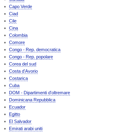
Capo Verde
Ciad
Cile
Cina
Colombia
Comore
Congo - Rep. democratica
Congo - Rep. popolare
Corea del sud
Costa d'Avorio
Costarica
Cuba
DOM - Dipartimenti d'oltremare
Dominicana Repubblica
Ecuador
Egitto
El Salvador
Emirati arabi uniti