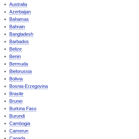
Australia
Azerbaijan
Bahamas
Bahrain
Bangladesh
Barbados
Belize
Benin
Bermuda
Bielorussia
Bolivia
Bosnia-Erzegovina
Brasile
Brunei
Burkina Faso
Burundi
Cambogia
Camerun
Canada