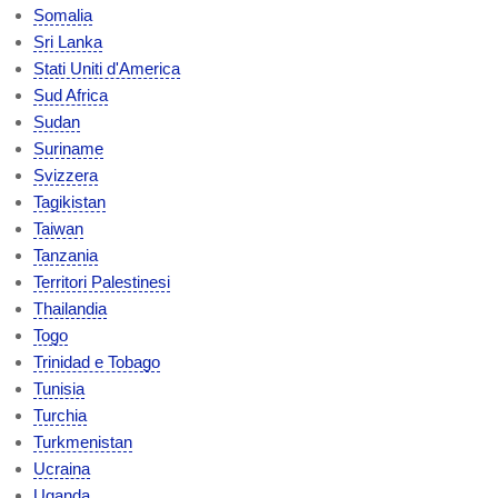
Somalia
Sri Lanka
Stati Uniti d'America
Sud Africa
Sudan
Suriname
Svizzera
Tagikistan
Taiwan
Tanzania
Territori Palestinesi
Thailandia
Togo
Trinidad e Tobago
Tunisia
Turchia
Turkmenistan
Ucraina
Uganda