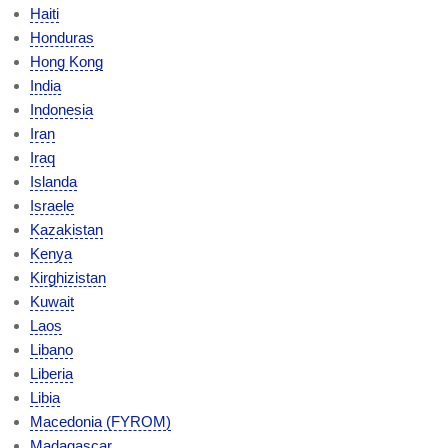
Haiti
Honduras
Hong Kong
India
Indonesia
Iran
Iraq
Islanda
Israele
Kazakistan
Kenya
Kirghizistan
Kuwait
Laos
Libano
Liberia
Libia
Macedonia (FYROM)
Madagascar