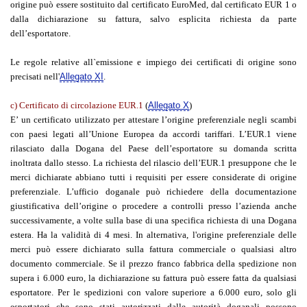
origine può essere sostituito dal certificato EuroMed, dal certificato EUR 1 o
dalla dichiarazione su fattura, salvo esplicita richiesta da parte
dell’esportatore.
Le regole relative all`emissione e impiego dei certificati di origine sono
precisati nell'
Allegato XI
.
c) Certificato di circolazione EUR.1
(
Allegato X
)
E’ un certificato utilizzato per attestare l’origine preferenziale negli scambi
con paesi legati all’Unione Europea da accordi tariffari. L’EUR.1 viene
rilasciato dalla Dogana del Paese dell’esportatore su domanda scritta
inoltrata dallo stesso. La richiesta del rilascio dell’EUR.1 presuppone che le
merci dichiarate abbiano tutti i requisiti per essere considerate di origine
preferenziale. L’ufficio doganale può richiedere della documentazione
giustificativa dell’origine o procedere a controlli presso l’azienda anche
successivamente, a volte sulla base di una specifica richiesta di una Dogana
estera. Ha la validità di 4 mesi. In alternativa, l'origine preferenziale delle
merci può essere dichiarato sulla fattura commerciale o qualsiasi altro
documento commerciale. Se il prezzo franco fabbrica della spedizione non
supera i 6.000 euro, la dichiarazione su fattura può essere fatta da qualsiasi
esportatore. Per le spedizioni con valore superiore a 6.000 euro, solo gli
esportatori che sono stati autorizzati dalle autorità doganali possono