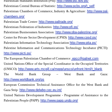
Palestinian Standards Institution (PSI):
http://www.psi.gov.ps/
Palestinian Central Bureau of Statistic:
http://www.pcbs.org/t_self
Palestinian Chambers of Commerce, Industry & Agriculture:
http://www.pal-
chambers.org/
Palestinian Trade Center:
http://www.paltrade.org/
Palestinian Federation of Industries:
http://www.pfi.ps/
Palestinian Businessmen Association:
http://www.pba-palestine.org/
Center for Private Sector Development (CPSD):
http://www.cpsd.ps/
Palestinian Information Technology Association
http://www.pita.ps/
Palestine Information and Communications Technology Incubator (PICTI):
http://www.picti.ps/
The European Palestinian Chamber of Commerce:
epcc@palnet.com
United Nations Office of the Special Coordinator in the Occupied Territories
(UNSCO):
http://www.arts.mcgill.ca/mepp/unsco/unfront.html/t_blank
The World Bank Group – West Bank and Gaza:
http://www.worldbank.org/ps
European Commission Technical Assistance Office for the West Bank and
Gaza Strip:
http://www.delwbg.cec.eu.int/
United Nations Development Programme - Programme of Assistance to the
Palestinian People (PAPP):
http://www.papp.undp.org/