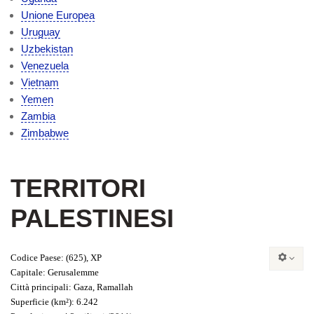
Unione Europea
Uruguay
Uzbekistan
Venezuela
Vietnam
Yemen
Zambia
Zimbabwe
TERRITORI
PALESTINESI
Codice Paese
: (625), XP
Capitale
: Gerusalemme
Città principali
: Gaza, Ramallah
Superficie
(km²): 6.242