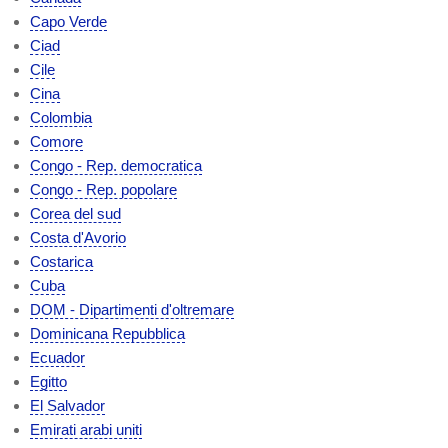
Capo Verde
Ciad
Cile
Cina
Colombia
Comore
Congo - Rep. democratica
Congo - Rep. popolare
Corea del sud
Costa d'Avorio
Costarica
Cuba
DOM - Dipartimenti d'oltremare
Dominicana Repubblica
Ecuador
Egitto
El Salvador
Emirati arabi uniti