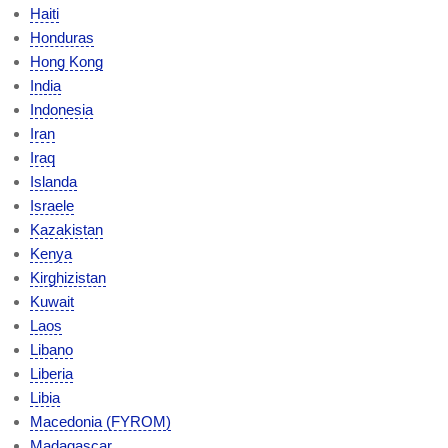
Haiti
Honduras
Hong Kong
India
Indonesia
Iran
Iraq
Islanda
Israele
Kazakistan
Kenya
Kirghizistan
Kuwait
Laos
Libano
Liberia
Libia
Macedonia (FYROM)
Madagascar