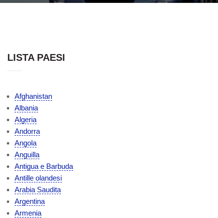
LISTA PAESI
Afghanistan
Albania
Algeria
Andorra
Angola
Anguilla
Antigua e Barbuda
Antille olandesi
Arabia Saudita
Argentina
Armenia