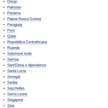
Oman
Pakistan
Panama
Papua Nuova Guinea
Paraguay
Perù
Qatar
Repubblica Centrafricana
Ruanda
Salomone Isole
Samoa
Sant'Elena e dipendenze
Santa Lucia
Senegal
Serbia
Seychelles
Sierra Leone
Singapore
Siria