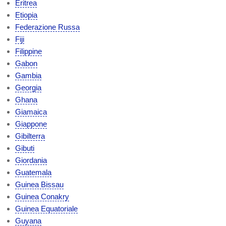
Eritrea
Etiopia
Federazione Russa
Fiji
Filippine
Gabon
Gambia
Georgia
Ghana
Giamaica
Giappone
Gibilterra
Gibuti
Giordania
Guatemala
Guinea Bissau
Guinea Conakry
Guinea Equatoriale
Guyana