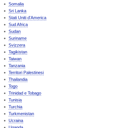
Somalia
Sri Lanka
Stati Uniti d'America
Sud Africa
Sudan
Suriname
Svizzera
Tagikistan
Taiwan
Tanzania
Territori Palestinesi
Thailandia
Togo
Trinidad e Tobago
Tunisia
Turchia
Turkmenistan
Ucraina
Uganda