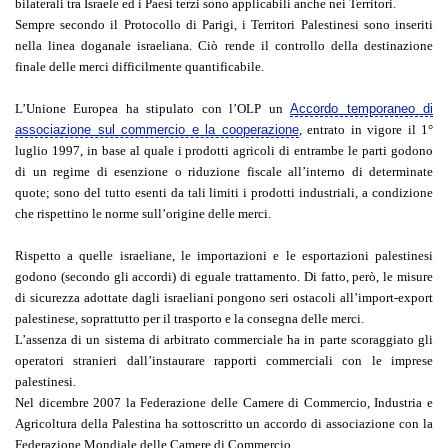
bilaterali tra Israele ed i Paesi terzi sono applicabili anche nei Territori.
Sempre secondo il Protocollo di Parigi, i Territori Palestinesi sono inseriti
nella linea doganale israeliana. Ciò rende il controllo della destinazione
finale delle merci difficilmente quantificabile.
L’Unione Europea ha stipulato con l’OLP un
Accordo temporaneo di
associazione sul commercio e la cooperazione
, entrato in vigore il 1°
luglio 1997, in base al quale i prodotti agricoli di entrambe le parti godono
di un regime di esenzione o riduzione fiscale all’interno di determinate
quote; sono del tutto esenti da tali limiti i prodotti industriali, a condizione
che rispettino le norme sull’origine delle merci.
Rispetto a quelle israeliane, le importazioni e le esportazioni palestinesi
godono (secondo gli accordi) di eguale trattamento. Di fatto, però, le misure
di sicurezza adottate dagli israeliani pongono seri ostacoli all’import-export
palestinese, soprattutto per il trasporto e la consegna delle merci.
L’assenza di un sistema di arbitrato commerciale ha in parte scoraggiato gli
operatori stranieri dall’instaurare rapporti commerciali con le imprese
palestinesi.
Nel dicembre 2007 la Federazione delle Camere di Commercio, Industria e
Agricoltura della Palestina ha sottoscritto un accordo di associazione con la
Federazione Mondiale delle Camere di Commercio.