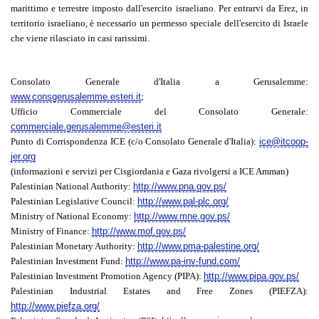
marittimo e terrestre imposto dall'esercito israeliano. Per entrarvi da Erez, in
territorio israeliano, è necessario un permesso speciale dell'esercito di Israele
che viene rilasciato in casi rarissimi.
Consolato Generale d'Italia a Gerusalemme:
www.consgerusalemme.esteri.it
;
Ufficio Commerciale del Consolato Generale:
commerciale.gerusalemme@esteri.it
Punto di Corrispondenza ICE (c/o Consolato Generale d'Italia):
ice@itcoop-
jer.org
(informazioni e servizi per Cisgiordania e Gaza rivolgersi a ICE Amman)
Palestinian National Authority:
http://www.pna.gov.ps/
Palestinian Legislative Council:
http://www.pal-plc.org/
Ministry of National Economy:
http://www.mne.gov.ps/
Ministry of Finance:
http://www.mof.gov.ps/
Palestinian Monetary Authority:
http://www.pma-palestine.org/
Palestinian Investment Fund:
http://www.pa-inv-fund.com/
Palestinian Investment Promotion Agency (PIPA):
http://www.pipa.gov.ps/
Palestinian Industrial Estates and Free Zones (PIEFZA):
http://www.piefza.org/