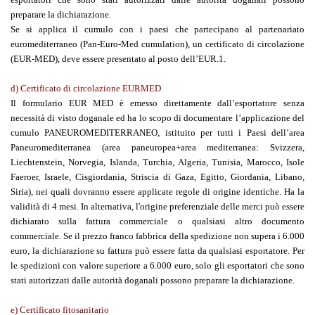
preparare la dichiarazione.
Se si applica il cumulo con i paesi che partecipano al partenariato
euromediterraneo (Pan-Euro-Med cumulation), un certificato di circolazione
(EUR-MED), deve essere presentato al posto dell’EUR.1.
d) Certificato di circolazione EURMED
Il formulario EUR MED è emesso direttamente dall’esportatore senza
necessità di visto doganale ed ha lo scopo di documentare l’applicazione del
cumulo PANEUROMEDITERRANEO, istituito per tutti i Paesi dell’area
Paneuromediterranea (area paneuropea+area mediterranea: Svizzera,
Liechtenstein, Norvegia, Islanda, Turchia, Algeria, Tunisia, Marocco, Isole
Faeroer, Israele,
Cisgiordania, Striscia di Gaza
, Egitto, Giordania, Libano,
Siria), nei quali dovranno essere applicate regole di origine identiche. Ha la
validità di 4 mesi. In alternativa, l'origine preferenziale delle merci può essere
dichiarato sulla fattura commerciale o qualsiasi altro documento
commerciale. Se il prezzo franco fabbrica della spedizione non supera i 6.000
euro, la dichiarazione su fattura può essere fatta da qualsiasi esportatore. Per
le spedizioni con valore superiore a 6.000 euro, solo gli esportatori che sono
stati autorizzati dalle autorità doganali possono preparare la dichiarazione.
e) Certificato fitosanitario