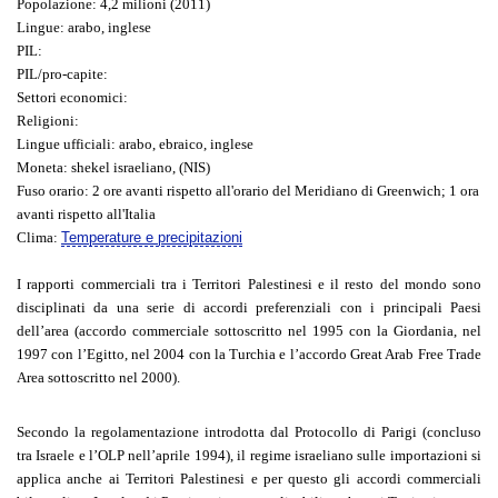
Popolazione
: 4,2 milioni (2011)
Lingue
: arabo, inglese
PIL
:
PIL/pro-capite
:
Settori economici
:
Religioni
:
Lingue ufficiali
: arabo, ebraico, inglese
Moneta
: shekel israeliano, (NIS)
Fuso orario
: 2 ore avanti rispetto all'orario del Meridiano di Greenwich; 1 ora
avanti rispetto all'Italia
Clima
:
Temperature e precipitazioni
I rapporti commerciali tra i Territori Palestinesi e il resto del mondo sono
disciplinati da una serie di accordi preferenziali con i principali Paesi
dell’area (accordo commerciale sottoscritto nel 1995 con la Giordania, nel
1997 con l’Egitto, nel 2004 con la Turchia e l’accordo Great Arab Free Trade
Area sottoscritto nel 2000).
Secondo la regolamentazione introdotta dal Protocollo di Parigi (concluso
tra Israele e l’OLP nell’aprile 1994), il regime israeliano sulle importazioni si
applica anche ai Territori Palestinesi e per questo gli accordi commerciali