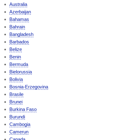
Australia
Azerbaijan
Bahamas
Bahrain
Bangladesh
Barbados
Belize
Benin
Bermuda
Bielorussia
Bolivia
Bosnia-Erzegovina
Brasile
Brunei
Burkina Faso
Burundi
Cambogia
Camerun
Canada