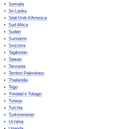
Somalia
Sri Lanka
Stati Uniti d'America
Sud Africa
Sudan
Suriname
Svizzera
Tagikistan
Taiwan
Tanzania
Territori Palestinesi
Thailandia
Togo
Trinidad e Tobago
Tunisia
Turchia
Turkmenistan
Ucraina
Uganda