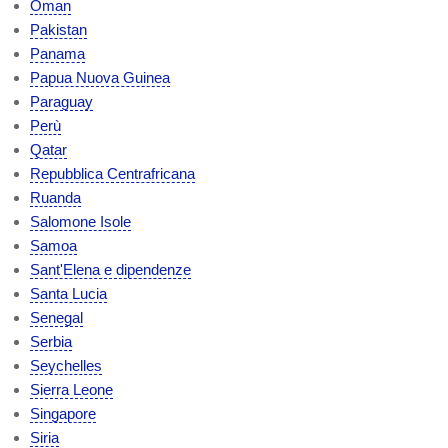
Oman
Pakistan
Panama
Papua Nuova Guinea
Paraguay
Perù
Qatar
Repubblica Centrafricana
Ruanda
Salomone Isole
Samoa
Sant'Elena e dipendenze
Santa Lucia
Senegal
Serbia
Seychelles
Sierra Leone
Singapore
Siria