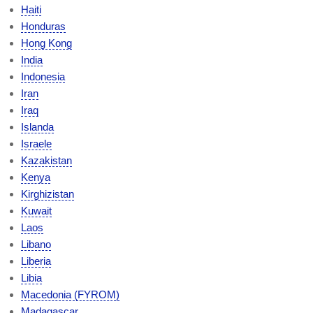
Haiti
Honduras
Hong Kong
India
Indonesia
Iran
Iraq
Islanda
Israele
Kazakistan
Kenya
Kirghizistan
Kuwait
Laos
Libano
Liberia
Libia
Macedonia (FYROM)
Madagascar