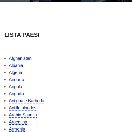
LISTA PAESI
Afghanistan
Albania
Algeria
Andorra
Angola
Anguilla
Antigua e Barbuda
Antille olandesi
Arabia Saudita
Argentina
Armenia