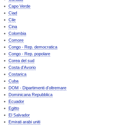
Capo Verde
Ciad
Cile
Cina
Colombia
Comore
Congo - Rep. democratica
Congo - Rep. popolare
Corea del sud
Costa d'Avorio
Costarica
Cuba
DOM - Dipartimenti d'oltremare
Dominicana Repubblica
Ecuador
Egitto
El Salvador
Emirati arabi uniti