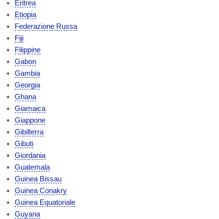
Eritrea
Etiopia
Federazione Russa
Fiji
Filippine
Gabon
Gambia
Georgia
Ghana
Giamaica
Giappone
Gibilterra
Gibuti
Giordania
Guatemala
Guinea Bissau
Guinea Conakry
Guinea Equatoriale
Guyana