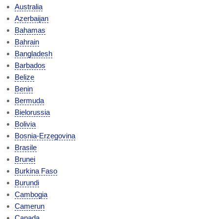
Australia
Azerbaijan
Bahamas
Bahrain
Bangladesh
Barbados
Belize
Benin
Bermuda
Bielorussia
Bolivia
Bosnia-Erzegovina
Brasile
Brunei
Burkina Faso
Burundi
Cambogia
Camerun
Canada