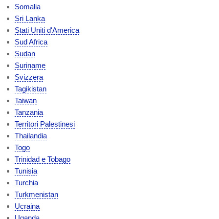
Somalia
Sri Lanka
Stati Uniti d'America
Sud Africa
Sudan
Suriname
Svizzera
Tagikistan
Taiwan
Tanzania
Territori Palestinesi
Thailandia
Togo
Trinidad e Tobago
Tunisia
Turchia
Turkmenistan
Ucraina
Uganda