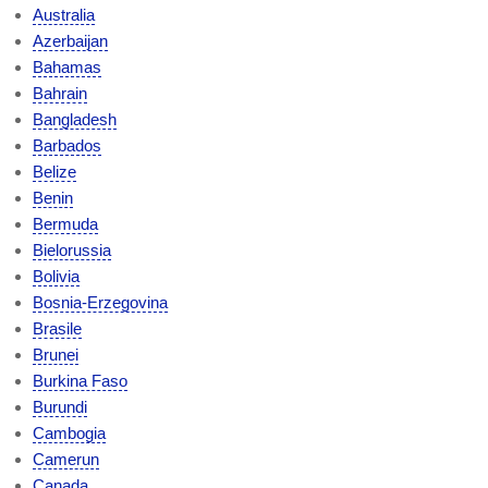
Australia
Azerbaijan
Bahamas
Bahrain
Bangladesh
Barbados
Belize
Benin
Bermuda
Bielorussia
Bolivia
Bosnia-Erzegovina
Brasile
Brunei
Burkina Faso
Burundi
Cambogia
Camerun
Canada