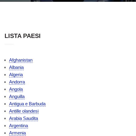
LISTA PAESI
Afghanistan
Albania
Algeria
Andorra
Angola
Anguilla
Antigua e Barbuda
Antille olandesi
Arabia Saudita
Argentina
Armenia