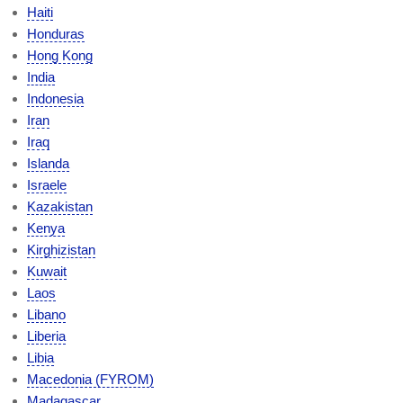
Haiti
Honduras
Hong Kong
India
Indonesia
Iran
Iraq
Islanda
Israele
Kazakistan
Kenya
Kirghizistan
Kuwait
Laos
Libano
Liberia
Libia
Macedonia (FYROM)
Madagascar