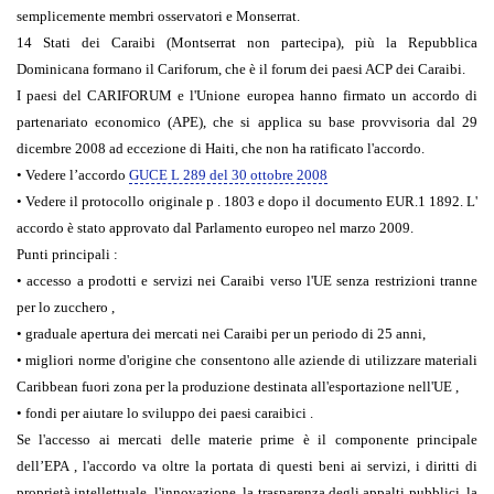
semplicemente membri osservatori e Monserrat.
14 Stati dei Caraibi (Montserrat non partecipa), più la Repubblica
Dominicana formano il Cariforum, che è il forum dei paesi ACP dei Caraibi.
I paesi del CARIFORUM e l'Unione europea hanno firmato un accordo di
partenariato economico (APE), che si applica su base provvisoria dal 29
dicembre 2008 ad eccezione di Haiti, che non ha ratificato l'accordo.
• Vedere l’accordo
GUCE L 289 del 30 ottobre 2008
• Vedere il protocollo originale p . 1803 e dopo il documento EUR.1 1892. L'
accordo è stato approvato dal Parlamento europeo nel marzo 2009.
Punti principali :
• accesso a prodotti e servizi nei Caraibi verso l'UE senza restrizioni tranne
per lo zucchero ,
• graduale apertura dei mercati nei Caraibi per un periodo di 25 anni,
• migliori norme d'origine che consentono alle aziende di utilizzare materiali
Caribbean fuori zona per la produzione destinata all'esportazione nell'UE ,
• fondi per aiutare lo sviluppo dei paesi caraibici .
Se l'accesso ai mercati delle materie prime è il componente principale
dell’EPA , l'accordo va oltre la portata di questi beni ai servizi, i diritti di
proprietà intellettuale, l'innovazione, la trasparenza degli appalti pubblici, la