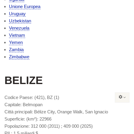
Unione Europea
Uruguay
Uzbekistan
Venezuela
Vietnam
Yemen
Zambia
Zimbabwe
BELIZE
Codice Paese
: (421), BZ (1)
Capitale
: Belmopan
Città principali
: Bélize City, Orange Walk, San Ignacio
Superficie:
(km²): 22966
Popolazione
: 312 000 (2011) ; 409 000 (2025)
PIL
: 1,5 miliardi $