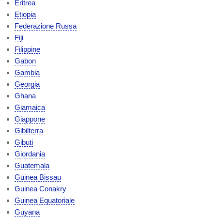
Eritrea
Etiopia
Federazione Russa
Fiji
Filippine
Gabon
Gambia
Georgia
Ghana
Giamaica
Giappone
Gibilterra
Gibuti
Giordania
Guatemala
Guinea Bissau
Guinea Conakry
Guinea Equatoriale
Guyana