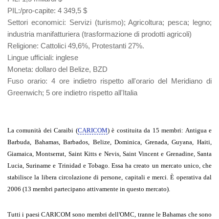
PIL
:
/pro-capite
: 4 349,5 $
Settori economici
: Servizi (turismo); Agricoltura; pesca; legno;
industria manifatturiera (trasformazione di prodotti agricoli)
Religione
: Cattolici 49,6%, Protestanti 27%.
Lingue ufficiali
: inglese
Moneta
: dollaro del Belize, BZD
Fuso orario
: 4 ore indietro rispetto all'orario del Meridiano di
Greenwich; 5 ore indietro rispetto all'Italia
La comunità dei Caraibi (
CARICOM
) è costituita da 15 membri: Antigua e
Barbuda, Bahamas, Barbados, Belize, Dominica, Grenada, Guyana, Haiti,
Giamaica, Montserrat, Saint Kitts e Nevis, Saint Vincent e Grenadine, Santa
Lucia, Suriname e Trinidad e Tobago. Essa ha creato un mercato unico, che
stabilisce la libera circolazione di persone, capitali e merci. È operativa dal
2006 (13 membri partecipano attivamente in questo mercato).
Tutti i paesi CARICOM sono membri dell'OMC, tranne le Bahamas che sono