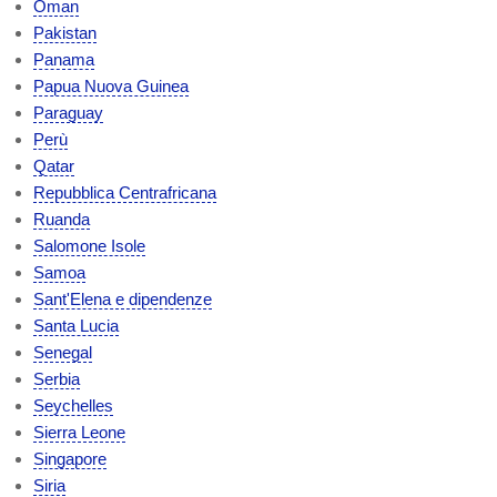
Oman
Pakistan
Panama
Papua Nuova Guinea
Paraguay
Perù
Qatar
Repubblica Centrafricana
Ruanda
Salomone Isole
Samoa
Sant'Elena e dipendenze
Santa Lucia
Senegal
Serbia
Seychelles
Sierra Leone
Singapore
Siria