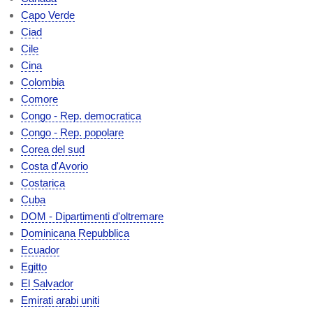
Capo Verde
Ciad
Cile
Cina
Colombia
Comore
Congo - Rep. democratica
Congo - Rep. popolare
Corea del sud
Costa d'Avorio
Costarica
Cuba
DOM - Dipartimenti d'oltremare
Dominicana Repubblica
Ecuador
Egitto
El Salvador
Emirati arabi uniti