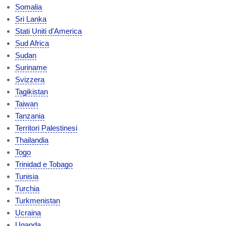
Somalia
Sri Lanka
Stati Uniti d'America
Sud Africa
Sudan
Suriname
Svizzera
Tagikistan
Taiwan
Tanzania
Territori Palestinesi
Thailandia
Togo
Trinidad e Tobago
Tunisia
Turchia
Turkmenistan
Ucraina
Uganda