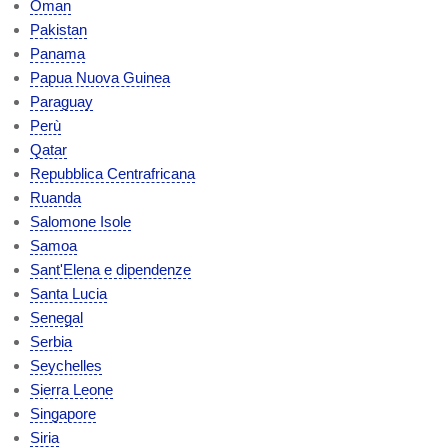
Oman
Pakistan
Panama
Papua Nuova Guinea
Paraguay
Perù
Qatar
Repubblica Centrafricana
Ruanda
Salomone Isole
Samoa
Sant'Elena e dipendenze
Santa Lucia
Senegal
Serbia
Seychelles
Sierra Leone
Singapore
Siria