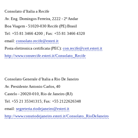
Consolato d’Italia a Recife
Av. Eng. Domingos Ferreira, 2222 - 2º Andar
Boa Viagem - 51020-030 Recife (PE) Brasil
Tel: +55 81 3466 4200 ; Fax: +55 81 3466 4320
email:
consolato.recife@esteri.it
Posta elettronica certificata (PEC):
con.recife@cert.esteri.it
http://www.consrecife.esteri.it/Consolato_Recife
Consolato Generale d’Italia a Rio De Janeiro
Av. Presidente Antonio Carlos, 40
Castelo - 20020-010, Rio de Janeiro (RJ)
Tel. +55 21 35341315; Fax: +55 2122626348
email:
segreteria.riodejaneiro@esteri.it
http://www.consriodejaneiro.esteri.it/Consolato_RioDeJaneiro