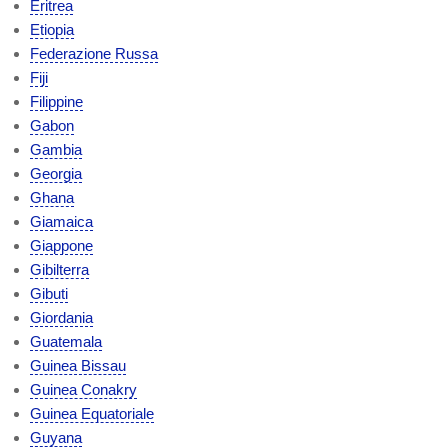
Eritrea
Etiopia
Federazione Russa
Fiji
Filippine
Gabon
Gambia
Georgia
Ghana
Giamaica
Giappone
Gibilterra
Gibuti
Giordania
Guatemala
Guinea Bissau
Guinea Conakry
Guinea Equatoriale
Guyana