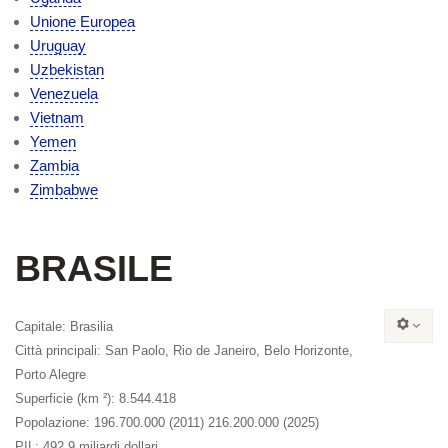
Unione Europea
Uruguay
Uzbekistan
Venezuela
Vietnam
Yemen
Zambia
Zimbabwe
BRASILE
Capitale
: Brasilia
Città principali
: San Paolo, Rio de Janeiro, Belo Horizonte,
Porto Alegre
Superficie (
km ²)
: 8.544.418
Popolazione
: 196.700.000 (2011) 216.200.000 (2025)
PIL
: 492,9 miliardi dollari