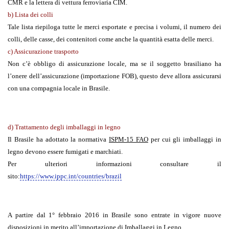
CMR e la lettera di vettura ferroviaria CIM.
b)
Lista dei colli
Tale lista riepiloga tutte le merci esportate e precisa i volumi, il numero dei
colli, delle casse, dei contenitori come anche la quantità esatta delle merci.
c)
Assicurazione trasporto
Non c’è obbligo di assicurazione locale, ma se il soggetto brasiliano ha
l’onere dell’assicurazione (importazione FOB), questo deve allora assicurarsi
con una compagnia locale in Brasile.
d) Trattamento degli imballaggi in legno
Il Brasile ha adottato la normativa
ISPM-15 FAO
per cui gli imballaggi in
legno devono essere fumigati e marchiati.
Per ulteriori informazioni consultare il
sito:
https://www.ippc.int/countries/brazil
A partire dal 1° febbraio 2016 in Brasile sono entrate in vigore nuove
disposizioni in merito all’importazione di Imballaggi in Legno.