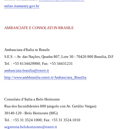
milao.itamaraty.gov.br
AMBASCIATE E CONSOLATI IN BRASILE
Ambasciata d'Italia in Brasile
S.E.S. – Av. das Nações, Quadra 807, Lote 30 - 70420.900 Brasilia, D.F.
Tel. : +55 6134429900; Fax: +55 34431231
ambasciata.brasilia@esteri.it
http://www.ambbrasilia.esteri.it/Ambasciata_Brasilia
Consolato d’Italia a Belo Horizonte
Rua dos Inconfidentes 600 (angolo con Av. Getúlio Vargas)
30140-120 - Belo Horizonte (MG)
Tel. : +55 31 3524.1000; Fax: +55 31 3524.1010
segreteria.belohorizonte@esteri.it