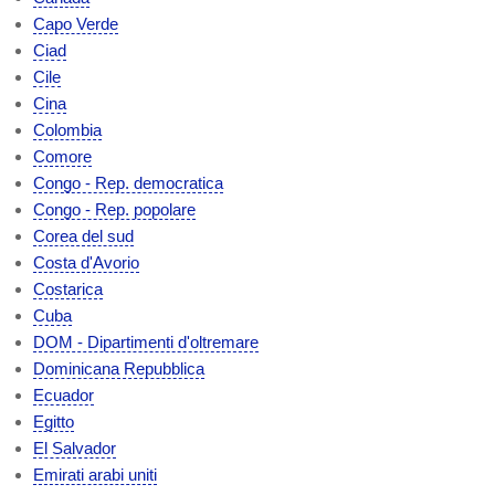
Capo Verde
Ciad
Cile
Cina
Colombia
Comore
Congo - Rep. democratica
Congo - Rep. popolare
Corea del sud
Costa d'Avorio
Costarica
Cuba
DOM - Dipartimenti d'oltremare
Dominicana Repubblica
Ecuador
Egitto
El Salvador
Emirati arabi uniti