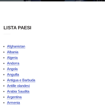
LISTA PAESI
Afghanistan
Albania
Algeria
Andorra
Angola
Anguilla
Antigua e Barbuda
Antille olandesi
Arabia Saudita
Argentina
Armenia