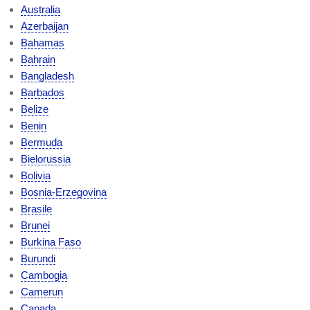
Australia
Azerbaijan
Bahamas
Bahrain
Bangladesh
Barbados
Belize
Benin
Bermuda
Bielorussia
Bolivia
Bosnia-Erzegovina
Brasile
Brunei
Burkina Faso
Burundi
Cambogia
Camerun
Canada