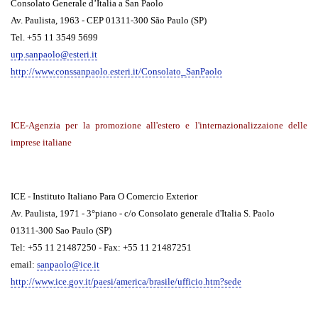
Consolato Generale d’Italia a San Paolo
Av. Paulista, 1963 - CEP 01311-300 São Paulo (SP)
Tel. +55 11 3549 5699
urp.sanpaolo@esteri.it
http://www.conssanpaolo.esteri.it/Consolato_SanPaolo
ICE-Agenzia per la promozione all'estero e l'internazionalizzaione delle
imprese italiane
ICE - Instituto Italiano Para O Comercio Exterior
Av. Paulista, 1971 - 3°piano - c/o Consolato generale d'Italia S. Paolo
01311-300 Sao Paulo (SP)
Tel: +55 11 21487250 - Fax: +55 11 21487251
email:
sanpaolo@ice.it
http://www.ice.gov.it/paesi/america/brasile/ufficio.htm?sede