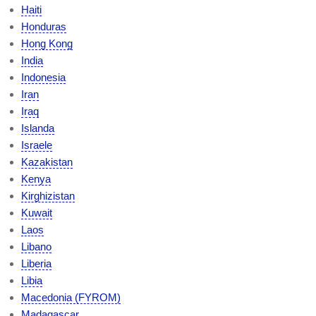
Haiti
Honduras
Hong Kong
India
Indonesia
Iran
Iraq
Islanda
Israele
Kazakistan
Kenya
Kirghizistan
Kuwait
Laos
Libano
Liberia
Libia
Macedonia (FYROM)
Madagascar