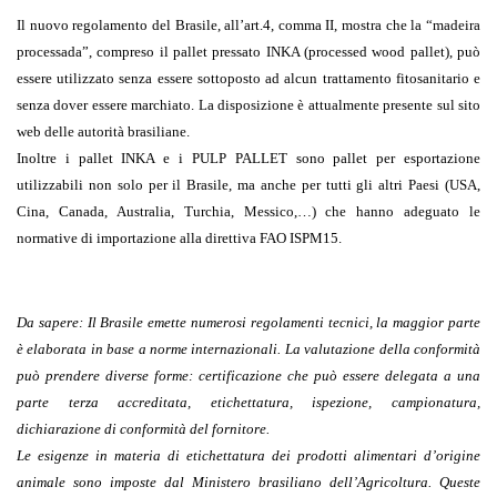
Il nuovo regolamento del Brasile, all’art.4, comma II, mostra che la “madeira
processada”, compreso il pallet pressato INKA (processed wood pallet), può
essere utilizzato senza essere sottoposto ad alcun trattamento fitosanitario e
senza dover essere marchiato. La disposizione è attualmente presente sul sito
web delle autorità brasiliane.
Inoltre i pallet INKA e i PULP PALLET sono pallet per esportazione
utilizzabili non solo per il Brasile, ma anche per tutti gli altri Paesi (USA,
Cina, Canada, Australia, Turchia, Messico,…) che hanno adeguato le
normative di importazione alla direttiva FAO ISPM15.
Da sapere:
Il Brasile emette numerosi regolamenti tecnici, la maggior parte
è elaborata in base a norme internazionali. La valutazione della conformità
può prendere diverse forme: certificazione che può essere delegata a una
parte terza accreditata, etichettatura, ispezione, campionatura,
dichiarazione di conformità del fornitore.
Le esigenze in materia di etichettatura dei prodotti alimentari d’origine
animale sono imposte dal Ministero brasiliano dell’Agricoltura. Queste