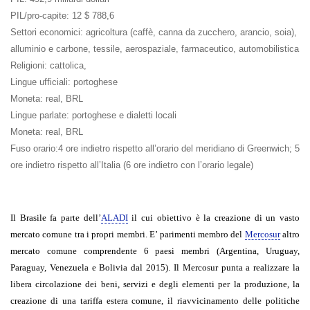
PIL/pro-capite
: 12 $ 788,6
Settori economici
: agricoltura (caffè, canna da zucchero, arancio, soia),
alluminio e carbone, tessile, aerospaziale, farmaceutico, automobilistica
Religioni
: cattolica,
Lingue ufficiali
: portoghese
Moneta
: real, BRL
Lingue parlate
: portoghese e dialetti locali
Moneta
: real, BRL
Fuso orario
:4 ore indietro rispetto all’orario del meridiano di Greenwich; 5
ore indietro rispetto all’Italia (6 ore indietro con l’orario legale)
Il Brasile fa parte dell’
ALADI
il cui obiettivo è la creazione di un vasto
mercato comune tra i propri membri. E’ parimenti membro del
Mercosur
altro
mercato comune comprendente 6 paesi membri (Argentina, Uruguay,
Paraguay, Venezuela e Bolivia dal 2015). Il Mercosur punta a realizzare la
libera circolazione dei beni, servizi e degli elementi per la produzione, la
creazione di una tariffa estera comune, il riavvicinamento delle politiche