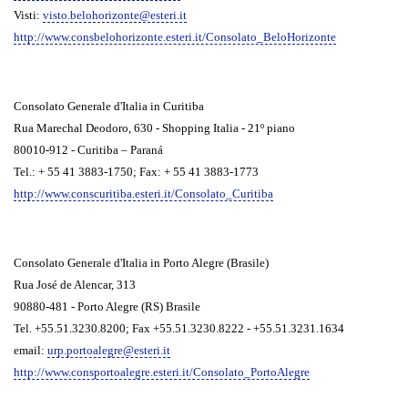
Visti:
visto.belohorizonte@esteri.it
http://www.consbelohorizonte.esteri.it/Consolato_BeloHorizonte
Consolato Generale d'Italia in Curitiba
Rua Marechal Deodoro, 630 - Shopping Italia - 21º piano
80010-912 - Curitiba – Paraná
Tel.: + 55 41 3883-1750; Fax: + 55 41 3883-1773
http://www.conscuritiba.esteri.it/Consolato_Curitiba
Consolato Generale d'Italia in
Porto Alegre (Brasile)
Rua José de Alencar, 313
90880-481 - Porto Alegre (RS) Brasile
Tel. +55.51.3230.8200; Fax +55.51.3230.8222 - +55.51.3231.1634
email:
urp.portoalegre@esteri.it
http://www.consportoalegre.esteri.it/Consolato_PortoAlegre