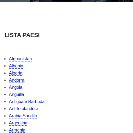
LISTA PAESI
Afghanistan
Albania
Algeria
Andorra
Angola
Anguilla
Antigua e Barbuda
Antille olandesi
Arabia Saudita
Argentina
Armenia