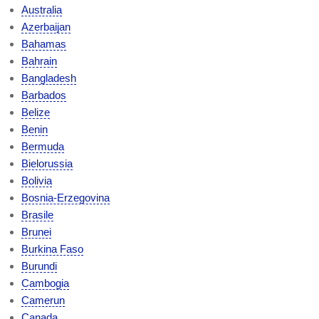
Australia
Azerbaijan
Bahamas
Bahrain
Bangladesh
Barbados
Belize
Benin
Bermuda
Bielorussia
Bolivia
Bosnia-Erzegovina
Brasile
Brunei
Burkina Faso
Burundi
Cambogia
Camerun
Canada