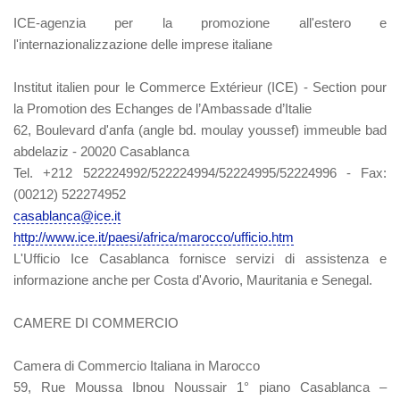
ICE-agenzia per la promozione all'estero e
l'internazionalizzazione delle imprese italiane
Institut italien pour le Commerce Extérieur (ICE) - Section pour
la Promotion des Echanges de l’Ambassade d’Italie
62, Boulevard d'anfa (angle bd. moulay youssef) immeuble bad
abdelaziz - 20020 Casablanca
Tel. +212 522224992/522224994/52224995/52224996 - Fax:
(00212) 522274952
casablanca@ice.it
http://www.ice.it/paesi/africa/marocco/ufficio.htm
L'Ufficio Ice Casablanca fornisce servizi di assistenza e
informazione anche per Costa d'Avorio, Mauritania e Senegal.
CAMERE DI COMMERCIO
Camera di Commercio Italiana in Marocco
59, Rue Moussa Ibnou Noussair 1° piano Casablanca –