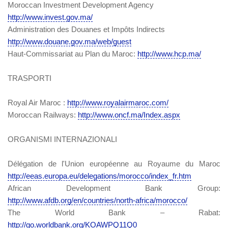
Moroccan Investment Development Agency
http://www.invest.gov.ma/
Administration des Douanes et Impôts Indirects
http://www.douane.gov.ma/web/guest
Haut-Commissariat au Plan du Maroc:
http://www.hcp.ma/
TRASPORTI
Royal Air Maroc :
http://www.royalairmaroc.com/
Moroccan Railways:
http://www.oncf.ma/Index.aspx
ORGANISMI INTERNAZIONALI
Délégation de l'Union européenne au Royaume du Maroc
http://eeas.europa.eu/delegations/morocco/index_fr.htm
African Development Bank Group:
http://www.afdb.org/en/countries/north-africa/morocco/
The World Bank – Rabat:
http://go.worldbank.org/KOAWPQ11Q0