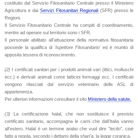
costituito dal Servizio Fitosanitario Centrale presso il Ministero
Agricoltura e dai
Servizi Fitosanitari Regionali
(SFR) presso le
Regioni.
Il Servizio Fitosanitario Centrale ha compiti di coordinamento,
mentre ad operare sul territorio sono i SFR.
Il personale abilitato all'attuazione della normativa fitosanitaria
possiede la qualifica di
'Ispettore Fitosanitario'
ed è munito di
apposita tessera di riconoscimento.
(2)
I certificati sanitari per i prodotti animali vari (ittici, molluschi
ecc.) e derivati animali come latticini formaggi ecc. I certificati
vengono rilasciati dal servizio veterinario delle ASL di
appartenenza.
Per ulteriori informazioni consultare il sito
Ministero della salute.
(3)
La certificazione halal, che non sostituisce il previsto
certificato sanitario, accompagna le carni che dall'Italia vanno
all'estero. Halal è un termine arabo che vuol dire “
lecito
”, cioè
fatto a regola, secondo i dettami della
shari’a
, la legge coranica.