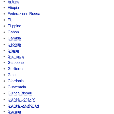
Eritrea
Etiopia
Federazione Russa
Fiji
Filippine
Gabon
Gambia
Georgia
Ghana
Giamaica
Giappone
Gibilterra
Gibuti
Giordania
Guatemala
Guinea Bissau
Guinea Conakry
Guinea Equatoriale
Guyana