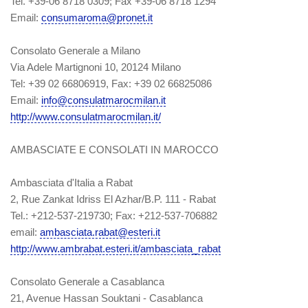
Tel. +39-06 8718 0309; Fax +39-06 8718 1294
Email:
consumaroma@pronet.it
Consolato Generale a Milano
Via Adele Martignoni 10, 20124 Milano
Tel: +39 02 66806919, Fax: +39 02 66825086
Email:
info@consulatmarocmilan.it
http://www.consulatmarocmilan.it/
AMBASCIATE E CONSOLATI IN MAROCCO
Ambasciata d'Italia a Rabat
2, Rue Zankat Idriss El Azhar/B.P. 111 - Rabat
Tel.: +212-537-219730; Fax: +212-537-706882
email:
ambasciata.rabat@esteri.it
http://www.ambrabat.esteri.it/ambasciata_rabat
Consolato Generale a Casablanca
21, Avenue Hassan Souktani - Casablanca