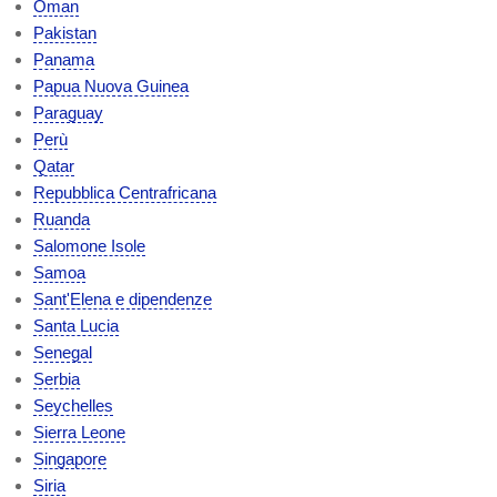
Oman
Pakistan
Panama
Papua Nuova Guinea
Paraguay
Perù
Qatar
Repubblica Centrafricana
Ruanda
Salomone Isole
Samoa
Sant'Elena e dipendenze
Santa Lucia
Senegal
Serbia
Seychelles
Sierra Leone
Singapore
Siria