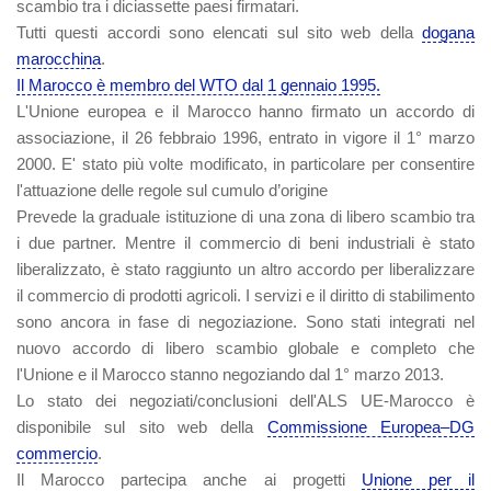
scambio tra i diciassette paesi firmatari.
Tutti questi accordi sono elencati sul sito web della
dogana
marocchina
.
Il Marocco è membro del WTO dal 1 gennaio 1995.
L'Unione europea e il Marocco hanno firmato un accordo di
associazione, il 26 febbraio 1996, entrato in vigore il 1° marzo
2000. E' stato più volte modificato, in particolare per consentire
l'attuazione delle regole sul cumulo d’origine
Prevede la graduale istituzione di una zona di libero scambio tra
i due partner. Mentre il commercio di beni industriali è stato
liberalizzato, è stato raggiunto un altro accordo per liberalizzare
il commercio di prodotti agricoli. I servizi e il diritto di stabilimento
sono ancora in fase di negoziazione. Sono stati integrati nel
nuovo accordo di libero scambio globale e completo che
l'Unione e il Marocco stanno negoziando dal 1° marzo 2013.
Lo stato dei negoziati/conclusioni dell'ALS UE-Marocco è
disponibile sul sito web della
Commissione Europea–DG
commercio
.
Il Marocco partecipa anche ai progetti
Unione per il