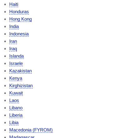
Haiti
Honduras
Hong Kong
India
Indonesia
Iran
Iraq
Islanda
Israele
Kazakistan
Kenya
Kirghizistan
Kuwait
Laos
Libano
Liberia
Libia
Macedonia (FYROM)
Madagascar