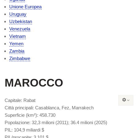
Unione Europea
Uruguay
Uzbekistan
Venezuela
Vietnam
Yemen
Zambia
Zimbabwe
MAROCCO
Capitale
: Rabat
Città principali
: Casablanca, Fez, Marrakech
Superficie
(km²): 458.730
Popolazione
: 32,3 milioni (2011); 36.4 milioni (2025)
PIL
: 104,9 miliardi $
PIL/procapite
: 3.101 $