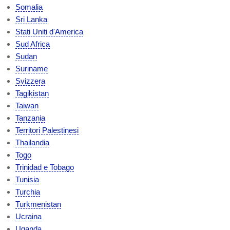
Somalia
Sri Lanka
Stati Uniti d'America
Sud Africa
Sudan
Suriname
Svizzera
Tagikistan
Taiwan
Tanzania
Territori Palestinesi
Thailandia
Togo
Trinidad e Tobago
Tunisia
Turchia
Turkmenistan
Ucraina
Uganda