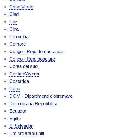
Capo Verde
Ciad
Cile
Cina
Colombia
Comore
Congo - Rep. democratica
Congo - Rep. popolare
Corea del sud
Costa d'Avorio
Costarica
Cuba
DOM - Dipartimenti d'oltremare
Dominicana Repubblica
Ecuador
Egitto
El Salvador
Emirati arabi uniti