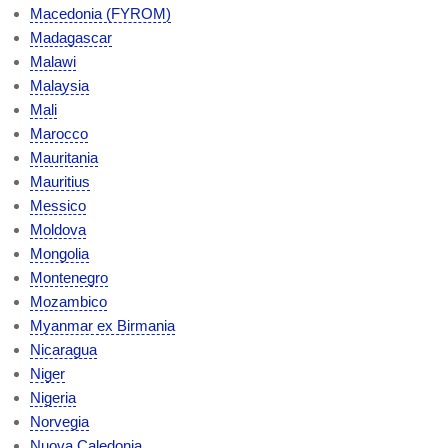
Macedonia (FYROM)
Madagascar
Malawi
Malaysia
Mali
Marocco
Mauritania
Mauritius
Messico
Moldova
Mongolia
Montenegro
Mozambico
Myanmar ex Birmania
Nicaragua
Niger
Nigeria
Norvegia
Nuova Caledonia