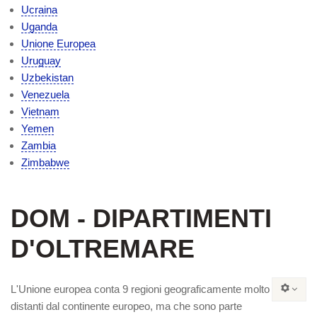
Ucraina
Uganda
Unione Europea
Uruguay
Uzbekistan
Venezuela
Vietnam
Yemen
Zambia
Zimbabwe
DOM - DIPARTIMENTI
D'OLTREMARE
L'Unione europea conta 9 regioni geograficamente molto
distanti dal continente europeo
, ma che sono
parte