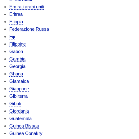
Emirati arabi uniti
Eritrea
Etiopia
Federazione Russa
Fiji
Filippine
Gabon
Gambia
Georgia
Ghana
Giamaica
Giappone
Gibilterra
Gibuti
Giordania
Guatemala
Guinea Bissau
Guinea Conakry