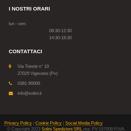
I NOSTRI ORARI
lun - ven:
08:30-12:30
14:30-18:30
CONTATTACI
Via Trieste n° 10
27029 Vigevano (Pv)
0381-90000
info@solini.it
Privacy Policy
|
Cookie Policy
|
Social Media Policy
© Copyright 2023
Solini Spedizioni SRL
.rea: PV-157008 P.IVA