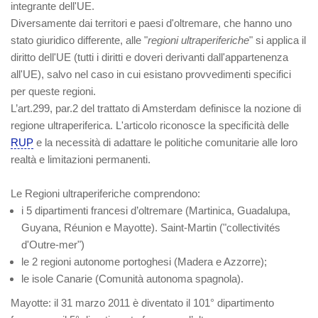
integrante dell'UE
.
Diversamente dai territori e paesi d'oltremare, che hanno uno
stato giuridico differente, alle "
regioni ultraperiferiche
" si applica il
diritto dell'UE (tutti i diritti e doveri derivanti dall'appartenenza
all'UE), salvo nel caso in cui esistano provvedimenti specifici
per queste regioni.
L’art.299, par.2 del trattato di Amsterdam definisce la nozione di
regione ultraperiferica. L'articolo riconosce la specificità delle
RUP
e la necessità di adattare le politiche comunitarie alle loro
realtà e limitazioni permanenti.
Le Regioni ultraperiferiche comprendono:
i 5 dipartimenti francesi d’oltremare (
Martinica, Guadalupa,
Guyana,
Réunion
e
Mayotte
)
. Saint-Martin
("collectivités
d'Outre-mer")
le 2 regioni autonome portoghesi (
Madera e Azzorre
);
le
isole Canarie
(Comunità autonoma spagnola).
Mayotte
: il 31 marzo 2011 è diventato il 101° dipartimento