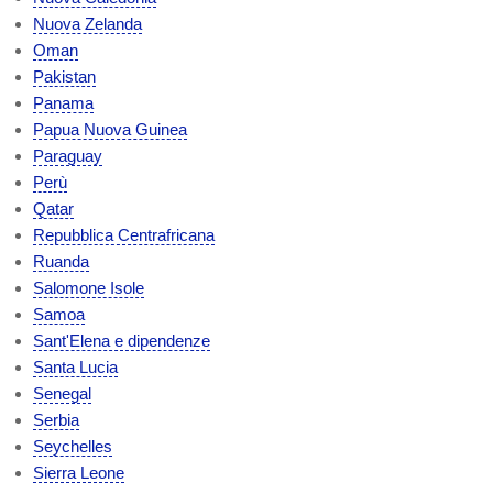
Nuova Zelanda
Oman
Pakistan
Panama
Papua Nuova Guinea
Paraguay
Perù
Qatar
Repubblica Centrafricana
Ruanda
Salomone Isole
Samoa
Sant'Elena e dipendenze
Santa Lucia
Senegal
Serbia
Seychelles
Sierra Leone