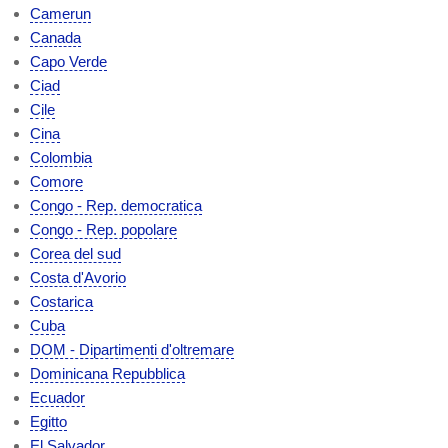
Camerun
Canada
Capo Verde
Ciad
Cile
Cina
Colombia
Comore
Congo - Rep. democratica
Congo - Rep. popolare
Corea del sud
Costa d'Avorio
Costarica
Cuba
DOM - Dipartimenti d'oltremare
Dominicana Repubblica
Ecuador
Egitto
El Salvador