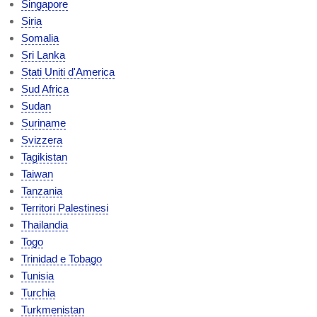
Singapore
Siria
Somalia
Sri Lanka
Stati Uniti d'America
Sud Africa
Sudan
Suriname
Svizzera
Tagikistan
Taiwan
Tanzania
Territori Palestinesi
Thailandia
Togo
Trinidad e Tobago
Tunisia
Turchia
Turkmenistan