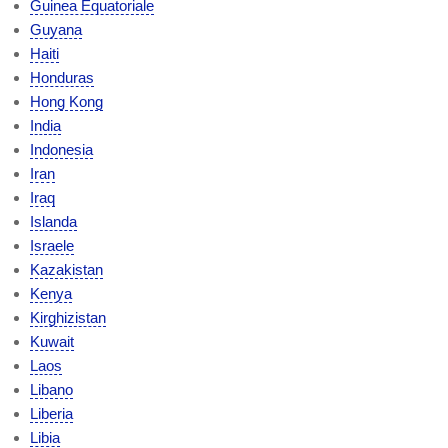
Guinea Equatoriale
Guyana
Haiti
Honduras
Hong Kong
India
Indonesia
Iran
Iraq
Islanda
Israele
Kazakistan
Kenya
Kirghizistan
Kuwait
Laos
Libano
Liberia
Libia