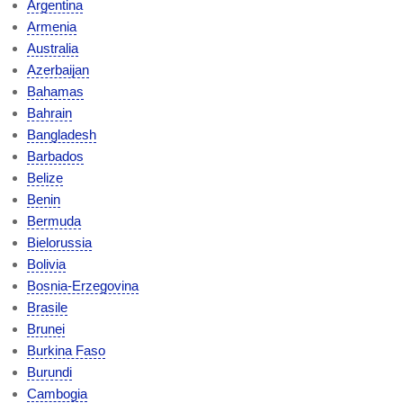
Argentina
Armenia
Australia
Azerbaijan
Bahamas
Bahrain
Bangladesh
Barbados
Belize
Benin
Bermuda
Bielorussia
Bolivia
Bosnia-Erzegovina
Brasile
Brunei
Burkina Faso
Burundi
Cambogia