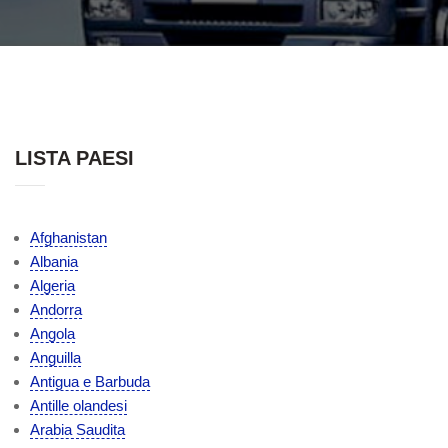
LISTA PAESI
Afghanistan
Albania
Algeria
Andorra
Angola
Anguilla
Antigua e Barbuda
Antille olandesi
Arabia Saudita