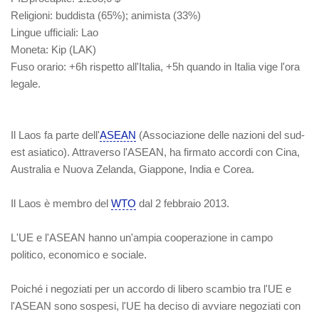
Religioni
: buddista (65%); animista (33%)
Lingue ufficiali
: Lao
Moneta
: Kip (LAK)
Fuso orario
: +6h rispetto all'Italia, +5h quando in Italia vige l'ora
legale.
Il Laos fa parte dell'
ASEAN
(Associazione delle nazioni del sud-
est asiatico). Attraverso l'ASEAN, ha firmato accordi con Cina,
Australia e Nuova Zelanda, Giappone, India e Corea.
Il Laos è membro del
WTO
dal 2 febbraio 2013.
L'UE e l'ASEAN hanno un'ampia cooperazione in campo
politico, economico e sociale.
Poiché i negoziati per un accordo di libero scambio tra l'UE e
l'ASEAN sono sospesi, l'UE ha deciso di avviare negoziati con