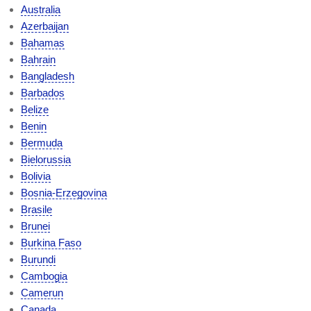
Australia
Azerbaijan
Bahamas
Bahrain
Bangladesh
Barbados
Belize
Benin
Bermuda
Bielorussia
Bolivia
Bosnia-Erzegovina
Brasile
Brunei
Burkina Faso
Burundi
Cambogia
Camerun
Canada