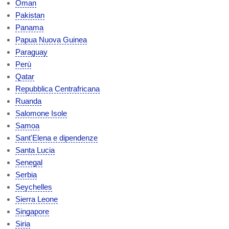
Oman
Pakistan
Panama
Papua Nuova Guinea
Paraguay
Perù
Qatar
Repubblica Centrafricana
Ruanda
Salomone Isole
Samoa
Sant'Elena e dipendenze
Santa Lucia
Senegal
Serbia
Seychelles
Sierra Leone
Singapore
Siria