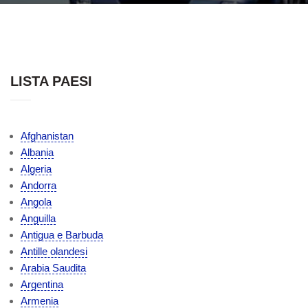
LISTA PAESI
Afghanistan
Albania
Algeria
Andorra
Angola
Anguilla
Antigua e Barbuda
Antille olandesi
Arabia Saudita
Argentina
Armenia