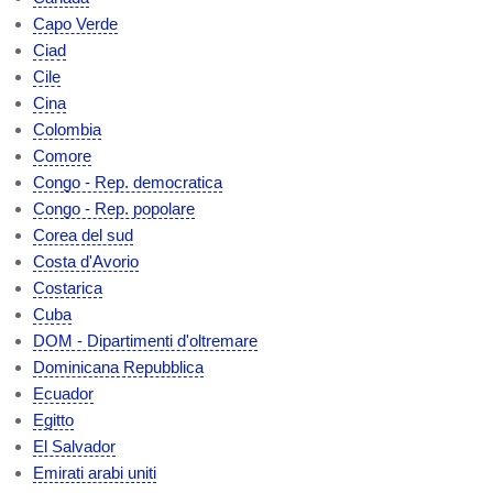
Capo Verde
Ciad
Cile
Cina
Colombia
Comore
Congo - Rep. democratica
Congo - Rep. popolare
Corea del sud
Costa d'Avorio
Costarica
Cuba
DOM - Dipartimenti d'oltremare
Dominicana Repubblica
Ecuador
Egitto
El Salvador
Emirati arabi uniti