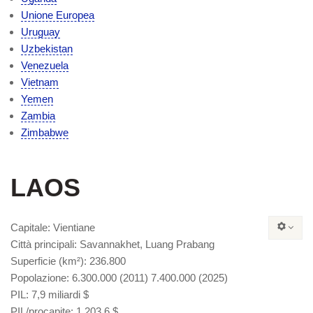
Unione Europea
Uruguay
Uzbekistan
Venezuela
Vietnam
Yemen
Zambia
Zimbabwe
LAOS
Capitale
: Vientiane
Città principali
: Savannakhet, Luang Prabang
Superficie
(km²): 236.800
Popolazione
: 6.300.000 (2011) 7.400.000 (2025)
PIL
: 7,9 miliardi $
PIL/procapite
: 1.203,6 $