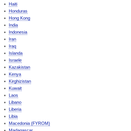
Haiti
Honduras
Hong Kong
India
Indonesia
Iran
Iraq
Islanda
Israele
Kazakistan
Kenya
Kirghizistan
Kuwait
Laos
Libano
Liberia
Libia
Macedonia (FYROM)
Madagascar