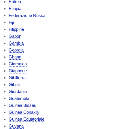
Eritrea
Etiopia
Federazione Russa
Fiji
Filippine
Gabon
Gambia
Georgia
Ghana
Giamaica
Giappone
Gibilterra
Gibuti
Giordania
Guatemala
Guinea Bissau
Guinea Conakry
Guinea Equatoriale
Guyana