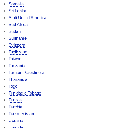
Somalia
Sri Lanka
Stati Uniti d'America
Sud Africa
Sudan
Suriname
Svizzera
Tagikistan
Taiwan
Tanzania
Territori Palestinesi
Thailandia
Togo
Trinidad e Tobago
Tunisia
Turchia
Turkmenistan
Ucraina
Uganda