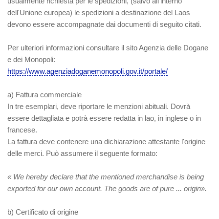
usualmente richiesta per le spedizioni, (salvo all'interno
dell'Unione europea) le spedizioni a destinazione del Laos
devono essere accompagnate dai documenti di seguito citati.
Per ulteriori informazioni consultare il sito Agenzia delle Dogane
e dei Monopoli:
https://www.agenziadoganemonopoli.gov.it/portale/
a)
Fattura commerciale
In tre esemplari, deve riportare le menzioni abituali. Dovrà
essere dettagliata e potrà essere redatta in lao, in inglese o in
francese.
La fattura deve contenere una dichiarazione attestante l'origine
delle merci. Può assumere il seguente formato:
« We hereby declare that the mentioned merchandise is being
exported for our own account.
The goods are of pure ... origin».
b) Certificato di origine