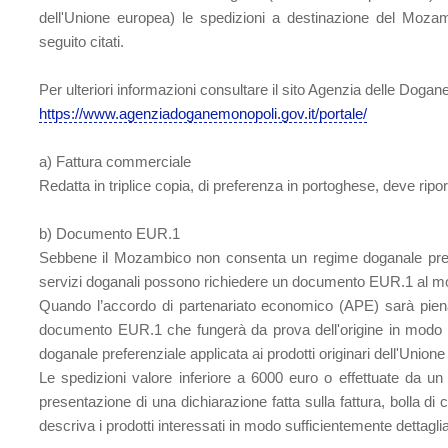
dell'Unione europea) le spedizioni a destinazione del Mo
seguito citati.
Per ulteriori informazioni consultare il sito Agenzia delle Dogan
https://www.agenziadoganemonopoli.gov.it/portale/
a) Fattura commerciale
Redatta in triplice copia, di preferenza in portoghese, deve riporta
b) Documento EUR.1
Sebbene il Mozambico non consenta un regime doganale prefere
servizi doganali possono richiedere un documento EUR.1 al mom
Quando l’accordo di partenariato economico (APE) sarà pien
documento EUR.1 che fungerà da prova dell'origine in modo ch
doganale preferenziale applicata ai prodotti originari dell'Union
Le spedizioni valore inferiore a 6000 euro o effettuate da un
presentazione di una dichiarazione fatta sulla fattura, bolla 
descriva i prodotti interessati in modo sufficientemente dettagliat