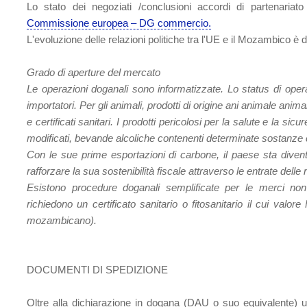
Lo stato dei negoziati /conclusioni accordi di partenari
Commissione europea – DG commercio.
L'evoluzione delle relazioni politiche tra l'UE e il Mozambico è 
Grado di aperture del mercato
Le operazioni doganali sono informatizzate. Lo status di oper
importatori. Per gli animali, prodotti di origine ani animale anim
e certificati sanitari. I prodotti pericolosi per la salute e la si
modificati, bevande alcoliche contenenti determinate sostanze
Con le sue prime esportazioni di carbone, il paese sta diven
rafforzare la sua sostenibilità fiscale attraverso le entrate delle 
Esistono procedure doganali semplificate per le merci n
richiedono un certificato sanitario o fitosanitario il cui valo
mozambicano).
DOCUMENTI DI SPEDIZIONE
Oltre alla dichiarazione in dogana (DAU o suo equivalente) usu