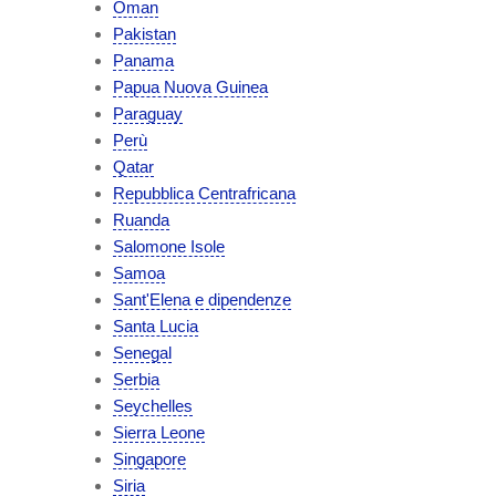
Oman
Pakistan
Panama
Papua Nuova Guinea
Paraguay
Perù
Qatar
Repubblica Centrafricana
Ruanda
Salomone Isole
Samoa
Sant'Elena e dipendenze
Santa Lucia
Senegal
Serbia
Seychelles
Sierra Leone
Singapore
Siria