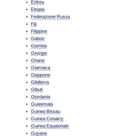
Eritrea
Etiopia
Federazione Russa
Fiji
Filippine
Gabon
Gambia
Georgia
Ghana
Giamaica
Giappone
Gibilterra
Gibuti
Giordania
Guatemala
Guinea Bissau
Guinea Conakry
Guinea Equatoriale
Guyana