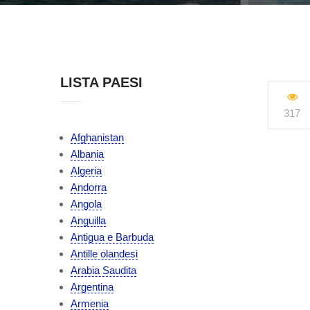
LISTA PAESI
317
Afghanistan
Albania
Algeria
Andorra
Angola
Anguilla
Antigua e Barbuda
Antille olandesi
Arabia Saudita
Argentina
Armenia