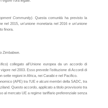
n vigore l'ora legale.
lopment Community)
. Questa comunità ha previsto la
e nel 2015, un'unione monetaria nel 2016 e un'unione
o finora.
 lo Zimbabwe.
fico) collegato all'Unione europea da un accordo di
 vigore nel 2003. Esso prevede l'istituzione di Accordi di
ette regioni in Africa, nei Caraibi e nel Pacifico.
conomico (APE) tra l'UE e alcuni membri della SADC, tra
and. Questo accordo, applicato a titolo provvisorio tra
o al mercato UE a regime tariffario preferenziale senza