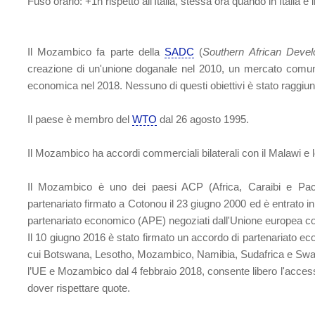
Fuso orario
: +1h rispetto all'Italia, stessa ora quando in Italia è i
Il Mozambico fa parte della
SADC
(
Southern African Deve
creazione di un'unione doganale nel 2010, un mercato comun
economica nel 2018. Nessuno di questi obiettivi è stato raggiunt
Il paese è membro del
WTO
dal 26 agosto 1995.
Il Mozambico ha accordi commerciali bilaterali con il Malawi e
Il Mozambico è uno dei paesi ACP (Africa, Caraibi e Paci
partenariato firmato a Cotonou il 23 giugno 2000 ed è entrato in
partenariato economico (APE) negoziati dall'Unione europea con s
Il 10 giugno 2016 è stato firmato un accordo di partenariato e
cui Botswana, Lesotho, Mozambico, Namibia, Sudafrica e Swazil
l’UE e Mozambico dal 4 febbraio 2018, consente libero l'access
dover rispettare quote.