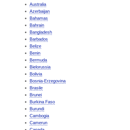
Australia
Azerbaijan
Bahamas
Bahrain
Bangladesh
Barbados
Belize
Benin
Bermuda
Bielorussia
Bolivia
Bosnia-Erzegovina
Brasile
Brunei
Burkina Faso
Burundi
Cambogia
Camerun
Canada