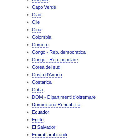
Capo Verde
Ciad
Cile
Cina
Colombia
Comore
Congo - Rep. democratica
Congo - Rep. popolare
Corea del sud
Costa d'Avorio
Costarica
Cuba
DOM - Dipartimenti d'oltremare
Dominicana Repubblica
Ecuador
Egitto
El Salvador
Emirati arabi uniti