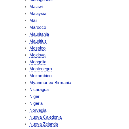
Malawi
Malaysia
Mali
Marocco
Mauritania
Mauritius
Messico
Moldova
Mongolia
Montenegro
Mozambico
Myanmar ex Birmania
Nicaragua
Niger
Nigeria
Norvegia
Nuova Caledonia
Nuova Zelanda