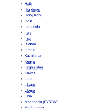
Haiti
Honduras
Hong Kong
India
Indonesia
Iran
Iraq
Islanda
Israele
Kazakistan
Kenya
Kirghizistan
Kuwait
Laos
Libano
Liberia
Libia
Macedonia (FYROM)
Madagascar