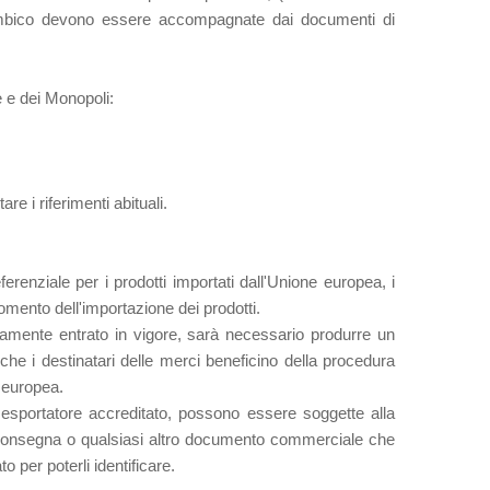
zambico devono essere accompagnate dai documenti di
e e dei Monopoli:
re i riferimenti abituali.
nziale per i prodotti importati dall'Unione europea, i
ento dell'importazione dei prodotti.
amente entrato in vigore, sarà necessario produrre un
e i destinatari delle merci beneficino della procedura
e europea.
 esportatore accreditato, possono essere soggette alla
di consegna o qualsiasi altro documento commerciale che
o per poterli identificare.