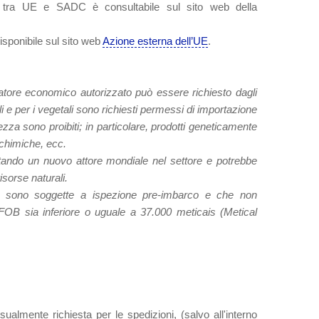
ato tra UE e SADC è consultabile sul sito web della
disponibile sul sito web
Azione esterna dell’UE
.
atore economico autorizzato può essere richiesto dagli
ali e per i vegetali sono richiesti permessi di importazione
curezza sono proibiti; in particolare, prodotti geneticamente
 chimiche, ecc.
tando un nuovo attore mondiale nel settore e potrebbe
risorse naturali.
on sono soggette a ispezione pre-imbarco e che non
re FOB sia inferiore o uguale a 37.000 meticais (Metical
almente richiesta per le spedizioni, (salvo all'interno