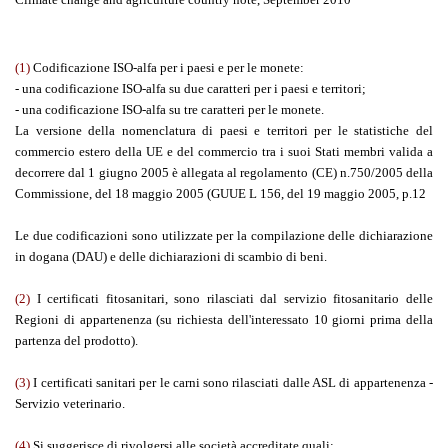
(1)
Codificazione ISO-alfa per i paesi e per le monete:
- una codificazione ISO-alfa su due caratteri per i paesi e territori;
- una codificazione ISO-alfa su tre caratteri per le monete.
La versione della nomenclatura di paesi e territori per le statistiche del
commercio estero della UE e del commercio tra i suoi Stati membri valida a
decorrere dal 1 giugno 2005 è allegata al regolamento (CE) n.750/2005 della
Commissione, del 18 maggio 2005 (GUUE L 156, del 19 maggio 2005, p.12
Le due codificazioni sono utilizzate per la compilazione delle dichiarazione
in dogana (DAU) e delle dichiarazioni di scambio di beni.
(2)
I certificati fitosanitari, sono rilasciati dal servizio fitosanitario delle
Regioni di appartenenza (su richiesta dell'interessato 10 giorni prima della
partenza del prodotto).
(3)
I certificati sanitari per le carni sono rilasciati dalle ASL di appartenenza -
Servizio veterinario.
(4)
Si suggerisce di rivolgersi alle società accreditate quali: