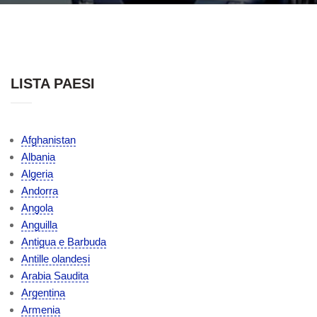
LISTA PAESI
Afghanistan
Albania
Algeria
Andorra
Angola
Anguilla
Antigua e Barbuda
Antille olandesi
Arabia Saudita
Argentina
Armenia