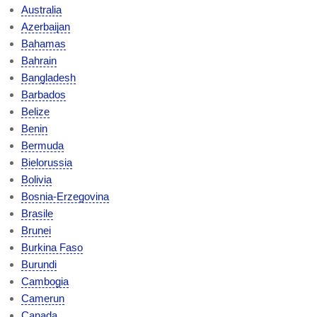
Australia
Azerbaijan
Bahamas
Bahrain
Bangladesh
Barbados
Belize
Benin
Bermuda
Bielorussia
Bolivia
Bosnia-Erzegovina
Brasile
Brunei
Burkina Faso
Burundi
Cambogia
Camerun
Canada