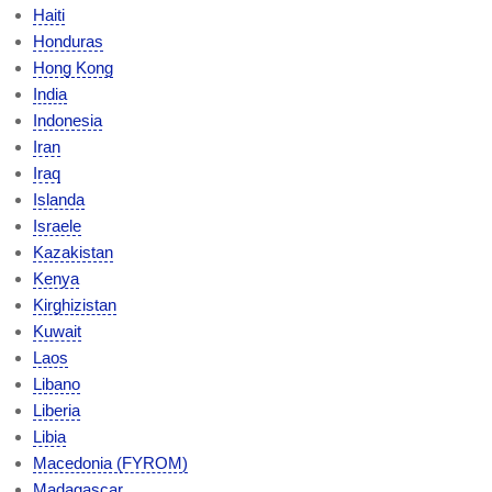
Haiti
Honduras
Hong Kong
India
Indonesia
Iran
Iraq
Islanda
Israele
Kazakistan
Kenya
Kirghizistan
Kuwait
Laos
Libano
Liberia
Libia
Macedonia (FYROM)
Madagascar