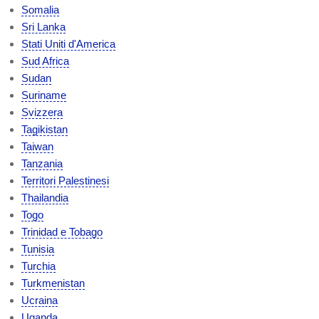
Somalia
Sri Lanka
Stati Uniti d'America
Sud Africa
Sudan
Suriname
Svizzera
Tagikistan
Taiwan
Tanzania
Territori Palestinesi
Thailandia
Togo
Trinidad e Tobago
Tunisia
Turchia
Turkmenistan
Ucraina
Uganda