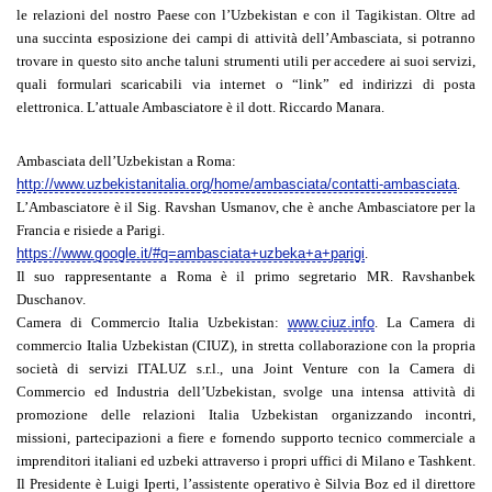
le relazioni del nostro Paese con l’Uzbekistan e con il Tagikistan. Oltre ad
una succinta esposizione dei campi di attività dell’Ambasciata, si potranno
trovare in questo sito anche taluni strumenti utili per accedere ai suoi servizi,
quali formulari scaricabili via internet o “link” ed indirizzi di posta
elettronica. L’attuale Ambasciatore è il dott. Riccardo Manara.
Ambasciata dell’Uzbekistan a Roma:
http://www.uzbekistanitalia.org/home/ambasciata/contatti-ambasciata
.
L’Ambasciatore è il Sig. Ravshan Usmanov, che è anche Ambasciatore per la
Francia e risiede a Parigi.
https://www.google.it/#q=ambasciata+uzbeka+a+parigi
.
Il suo rappresentante a Roma è il primo segretario MR. Ravshanbek
Duschanov.
Camera di Commercio Italia Uzbekistan:
www.ciuz.info
. La Camera di
commercio Italia Uzbekistan (CIUZ), in stretta collaborazione con la propria
società di servizi ITALUZ s.r.l., una Joint Venture con la Camera di
Commercio ed Industria dell’Uzbekistan, svolge una intensa attività di
promozione delle relazioni Italia Uzbekistan organizzando incontri,
missioni, partecipazioni a fiere e fornendo supporto tecnico commerciale a
imprenditori italiani ed uzbeki attraverso i propri uffici di Milano e Tashkent.
Il Presidente è Luigi Iperti, l’assistente operativo è Silvia Boz ed il direttore