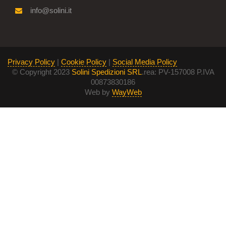
info@solini.it
Privacy Policy
|
Cookie Policy
|
Social Media Policy
© Copyright 2023
Solini Spedizioni SRL
.rea: PV-157008 P.IVA
00873830186
Web by
WayWeb