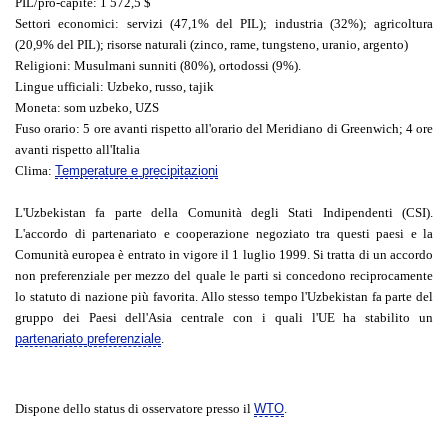
PIL/pro-capite
: 1 572,5 $
Settori economici
: servizi (47,1% del PIL); industria (32%); agricoltura
(20,9% del PIL); risorse naturali (zinco, rame, tungsteno, uranio, argento)
Religioni
: Musulmani sunniti (80%), ortodossi (9%).
Lingue ufficiali
: Uzbeko, russo, tajik
Moneta
: som uzbeko, UZS
Fuso orario
: 5 ore avanti rispetto all'orario del Meridiano di Greenwich; 4 ore
avanti rispetto all'Italia
Clima
:
Temperature e precipitazioni
L'Uzbekistan fa parte della Comunità degli Stati Indipendenti (CSI).
L'accordo di partenariato e cooperazione negoziato tra questi paesi e la
Comunità europea è entrato in vigore il 1 luglio 1999. Si tratta di un accordo
non preferenziale per mezzo del quale le parti si concedono reciprocamente
lo statuto di nazione più favorita. Allo stesso tempo l'Uzbekistan fa parte del
gruppo dei Paesi dell'Asia centrale con i quali l'UE ha stabilito un
partenariato preferenziale
.
Dispone dello status di osservatore presso il
WTO
.