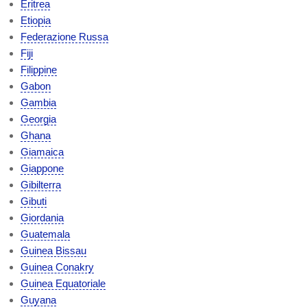
Eritrea
Etiopia
Federazione Russa
Fiji
Filippine
Gabon
Gambia
Georgia
Ghana
Giamaica
Giappone
Gibilterra
Gibuti
Giordania
Guatemala
Guinea Bissau
Guinea Conakry
Guinea Equatoriale
Guyana