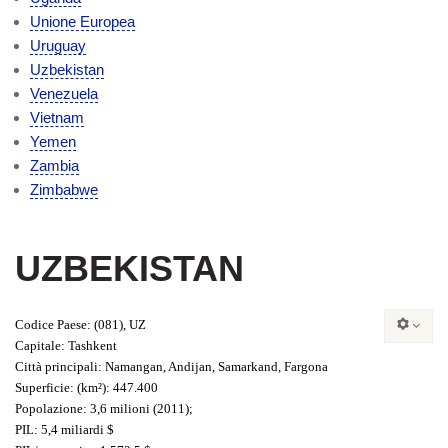
Unione Europea
Uruguay
Uzbekistan
Venezuela
Vietnam
Yemen
Zambia
Zimbabwe
UZBEKISTAN
Codice Paese
: (081), UZ
Capitale
: Tashkent
Città principali
: Namangan, Andijan, Samarkand, Fargona
Superficie:
(km²): 447.400
Popolazione
: 3,6 milioni (2011);
PIL
: 5,4 miliardi $