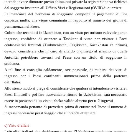
intenda invece dimorare presso abitazioni private la registrazione va richiesta
dal soggetto invitante all’Ufficio Visti e Registrazioni (OVIR) di quartiere.
La mancanza del permesso di soggiorno comporta il pagamento di una
cospicua multa, che viene comminata in rapporto al numero dei giorni di
permanenza nel Paese.
Coloro che recandosi in Uzbekistan, con un visto per turismo valevole per un
ingresso, confidino di ottenere a Tashkent il visto per visitare i Paesi
centroasiatici limitrofi (Turkmenistan, Tagikistan, Kazakhstan in primis),
devono considerare che in caso di ritardo o diniego al rilascio di quelle
Autorità, potrebbero trovarsi nel Paese con un titolo di soggiorno in
scadenza.
A tal fine si consiglia caldamente, ove possibile, di munirsi dei visti di
ingresso per i Paesi confinanti summenzionati prima della partenza
dall’Italia.
Allo stesso modo si prega di considerare che qualora si intendessero visitare i
Paesi limitrofi e poi fare nuovamente ritorno in Uzbekistan, sarà necessario
essere in possesso di un visto uzbeko valido almeno per n. 2 ingressi.
Si raccomanda pertanto di prevedere prima di entrare nel Paese il numero di
ingressi necessario per il viaggio che si intende effettuare.
c) Visto d’affari
I cittadini italiani che desiderano visitare l’Uzbekistan per lavoro, possono