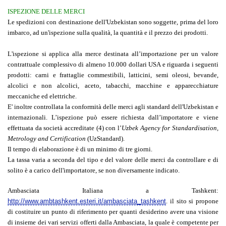
ISPEZIONE DELLE MERCI
Le spedizioni con destinazione dell'Uzbekistan sono soggette, prima del loro
imbarco, ad un'ispezione sulla qualità, la quantità e il prezzo dei prodotti.
L'ispezione si applica alla merce destinata all’importazione per un valore
contrattuale complessivo di almeno 10.000 dollari USA e riguarda i seguenti
prodotti: carni e frattaglie commestibili, latticini, semi oleosi, bevande,
alcolici e non alcolici, aceto, tabacchi, macchine e apparecchiature
meccaniche ed elettriche.
E' inoltre controllata la conformità delle merci agli standard dell'Uzbekistan e
internazionali. L’ispezione può essere richiesta dall’importatore e viene
effettuata da società accreditate (4) con l’
Uzbek Agency for Standardisation,
Metrology and Certification
(UzStandard).
Il tempo di elaborazione è di un minimo di tre giorni.
La tassa varia a seconda del tipo e del valore delle merci da controllare e di
solito è a carico dell'importatore, se non diversamente indicato.
Ambasciata Italiana a Tashkent:
http://www.ambtashkent.esteri.it/ambasciata_tashkent
. il sito si propone
di costituire un punto di riferimento per quanti desiderino avere una visione
di insieme dei vari servizi offerti dalla Ambasciata, la quale è competente per