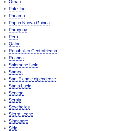
Oman
Pakistan
Panama
Papua Nuova Guinea
Paraguay
Perù
Qatar
Repubblica Centrafricana
Ruanda
Salomone Isole
Samoa
Sant'Elena e dipendenze
Santa Lucia
Senegal
Serbia
Seychelles
Sierra Leone
Singapore
Siria