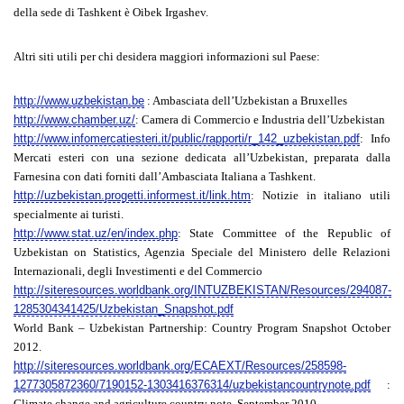
della sede di Tashkent è Oibek Irgashev.
Altri siti utili
per chi desidera maggiori informazioni sul Paese:
http://www.uzbekistan.be
: Ambasciata dell’Uzbekistan a Bruxelles
http://www.chamber.uz/
: Camera di Commercio e Industria dell’Uzbekistan
http://www.infomercatiesteri.it/public/rapporti/r_142_uzbekistan.pdf
: Info
Mercati esteri con una sezione dedicata all’Uzbekistan, preparata dalla
Farnesina con dati forniti dall’Ambasciata Italiana a Tashkent.
http://uzbekistan.progetti.informest.it/link.htm
: Notizie in italiano utili
specialmente ai turisti.
http://www.stat.uz/en/index.php
: State Committee of the Republic of
Uzbekistan on Statistics, Agenzia Speciale del Ministero delle Relazioni
Internazionali, degli Investimenti e del Commercio
http://siteresources.worldbank.org/INTUZBEKISTAN/Resources/294087-
1285304341425/Uzbekistan_Snapshot.pdf
World Bank – Uzbekistan Partnership: Country Program Snapshot October
2012.
http://siteresources.worldbank.org/ECAEXT/Resources/258598-
1277305872360/7190152-1303416376314/uzbekistancountrynote.pdf
:
Climate change and agriculture country note, September 2010