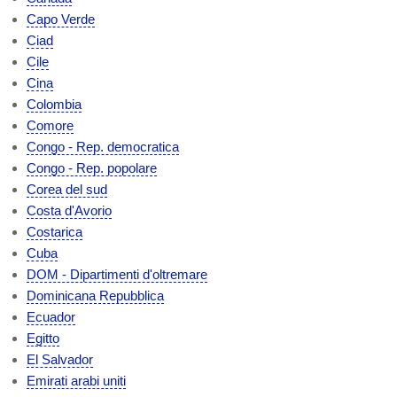
Capo Verde
Ciad
Cile
Cina
Colombia
Comore
Congo - Rep. democratica
Congo - Rep. popolare
Corea del sud
Costa d'Avorio
Costarica
Cuba
DOM - Dipartimenti d'oltremare
Dominicana Repubblica
Ecuador
Egitto
El Salvador
Emirati arabi uniti