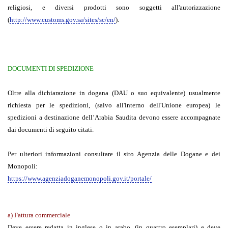
religiosi, e diversi prodotti sono soggetti all'autorizzazione
(
http://www.customs.gov.sa/sites/sc/en/
).
DOCUMENTI DI SPEDIZIONE
Oltre alla dichiarazione in dogana (DAU o suo equivalente) usualmente
richiesta per le spedizioni, (salvo all'interno dell'Unione europea) le
spedizioni a destinazione dell’Arabia Saudita devono essere accompagnate
dai documenti di seguito citati.
Per ulteriori informazioni consultare il sito Agenzia delle Dogane e dei
Monopoli:
https://www.agenziadoganemonopoli.gov.it/portale/
a) Fattura commerciale
Deve essere redatta in inglese o in arabo, (in quattro esemplari) e deve