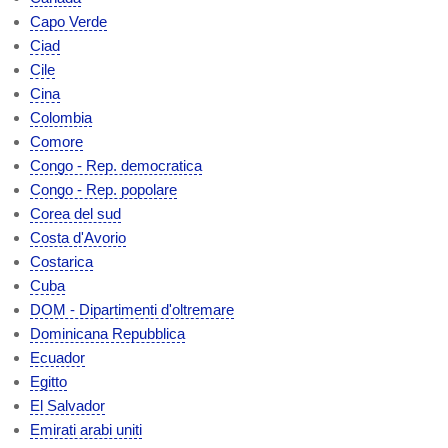
Capo Verde
Ciad
Cile
Cina
Colombia
Comore
Congo - Rep. democratica
Congo - Rep. popolare
Corea del sud
Costa d'Avorio
Costarica
Cuba
DOM - Dipartimenti d'oltremare
Dominicana Repubblica
Ecuador
Egitto
El Salvador
Emirati arabi uniti