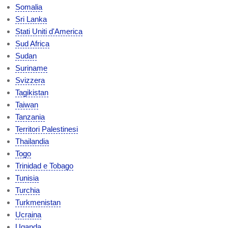
Somalia
Sri Lanka
Stati Uniti d'America
Sud Africa
Sudan
Suriname
Svizzera
Tagikistan
Taiwan
Tanzania
Territori Palestinesi
Thailandia
Togo
Trinidad e Tobago
Tunisia
Turchia
Turkmenistan
Ucraina
Uganda