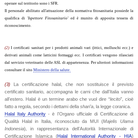
operare sul territorio sono i SFR.
Il personale abilitato all'attuazione della normativa fitosanitaria possiede la
qualifica di
'Ispettore Fitosanitario'
ed è munito di apposita tessera di
riconoscimento.
(2)
I certificati sanitari per i prodotti animali vari (ittici, molluschi ecc.) e
derivati animali come latticini formaggi ecc. I certificati vengono rilasciati
dal servizio veterinario delle ASL di appartenenza. Per ulteriori informazioni
consultare il sito
Ministero della salute.
(3)
La certificazione halal, che non sostituisce il previsto
certificato sanitario, accompagna le carni che dall'Italia vanno
all'estero. Halal è un termine arabo che vuol dire “
lecito
”, cioè
fatto a regola, secondo i dettami della
shari’a
, la legge coranica.
Halal Italy Authority
-
è l'Organo ufficiale di Certificazione di
Qualità Halal in Italia, riconosciuto da MUI (
Majelis Ulama
Indonesia
), in rappresentanza dell'Autorità Internazionale di
Certificazione Islamica (
Halal International Authority - HIA
)