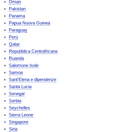
Oman
Pakistan
Panama
Papua Nuova Guinea
Paraguay
Perù
Qatar
Repubblica Centrafricana
Ruanda
Salomone Isole
Samoa
Sant'Elena e dipendenze
Santa Lucia
Senegal
Serbia
Seychelles
Sierra Leone
Singapore
Siria