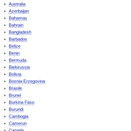
Australia
Azerbaijan
Bahamas
Bahrain
Bangladesh
Barbados
Belize
Benin
Bermuda
Bielorussia
Bolivia
Bosnia-Erzegovina
Brasile
Brunei
Burkina Faso
Burundi
Cambogia
Camerun
Canada