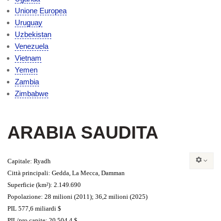
Unione Europea
Uruguay
Uzbekistan
Venezuela
Vietnam
Yemen
Zambia
Zimbabwe
ARABIA SAUDITA
Capitale
: Ryadh
Città principali
: Gedda, La Mecca, Damman
Superficie
(km²)
:
2.149.690
Popolazion
e:
28 milioni (2011); 36,2 milioni (2025)
PIL
577,6 miliardi $
PIL/pro capite
: 20 504,4 $