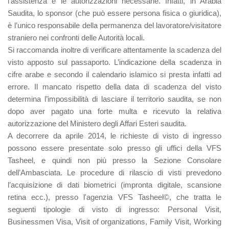
l’assistenza e le autorizzazioni necessarie. Infatti, in Arabia
Saudita, lo sponsor (che può essere persona fisica o giuridica),
è l’unico responsabile della permanenza del lavoratore/visitatore
straniero nei confronti delle Autorità locali.
Si raccomanda inoltre di verificare attentamente la scadenza del
visto apposto sul passaporto. L’indicazione della scadenza in
cifre arabe e secondo il calendario islamico si presta infatti ad
errore. Il mancato rispetto della data di scadenza del visto
determina l’impossibilità di lasciare il territorio saudita, se non
dopo aver pagato una forte multa e ricevuto la relativa
autorizzazione del Ministero degli Affari Esteri saudita.
A decorrere da aprile 2014, le richieste di visto di ingresso
possono essere presentate solo presso gli uffici della VFS
Tasheel, e quindi non più presso la Sezione Consolare
dell’Ambasciata. Le procedure di rilascio di visti prevedono
l’acquisizione di dati biometrici (impronta digitale, scansione
retina ecc.), presso l'agenzia VFS Tasheel©, che tratta le
seguenti tipologie di visto di ingresso: Personal Visit,
Businessmen Visa, Visit of organizations, Family Visit, Working