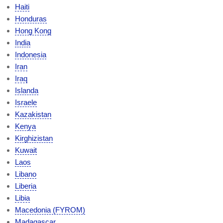
Haiti
Honduras
Hong Kong
India
Indonesia
Iran
Iraq
Islanda
Israele
Kazakistan
Kenya
Kirghizistan
Kuwait
Laos
Libano
Liberia
Libia
Macedonia (FYROM)
Madagascar