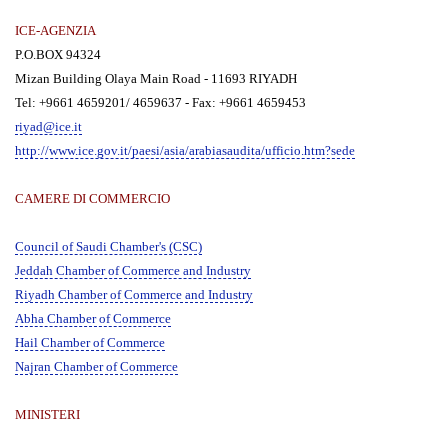
ICE-AGENZIA
P.O.BOX 94324
Mizan Building Olaya Main Road - 11693 RIYADH
Tel: +9661 4659201/ 4659637 - Fax: +9661 4659453
riyad@ice.it
http://www.ice.gov.it/paesi/asia/arabiasaudita/ufficio.htm?sede
CAMERE DI COMMERCIO
Council of Saudi Chamber's (CSC)
Jeddah Chamber of Commerce and Industry
Riyadh Chamber of Commerce and Industry
Abha Chamber of Commerce
Hail Chamber of Commerce
Najran Chamber of Commerce
MINISTERI