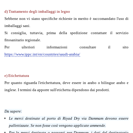
d) Trattamento degli imballaggi in legno
Sebbene non vi siano specifiche richieste in merito è raccomandato l'uso di
imballaggi sani.
Si consiglia, tuttavia, prima della spedizione contattare il servizio
fitosanitario regionale.
Per ulteriori informazioni consultare il sito
https://www.ippc.int/en/countries/saudi-arabia/
e) Etichettatura
Per quanto riguarda l'etichettatura, deve essere in arabo o bilingue arabo e
inglese. I termini da apporre sull'etichetta dipendono dai prodotti.
Da sapere:
Le merci destinate al porto di Riyad Dry via Dammam devono essere
pallettizzate. Se non fosse così vengono applicate ammende.
Per le merci destinate o passanti per Dammam, i dati del destinatario