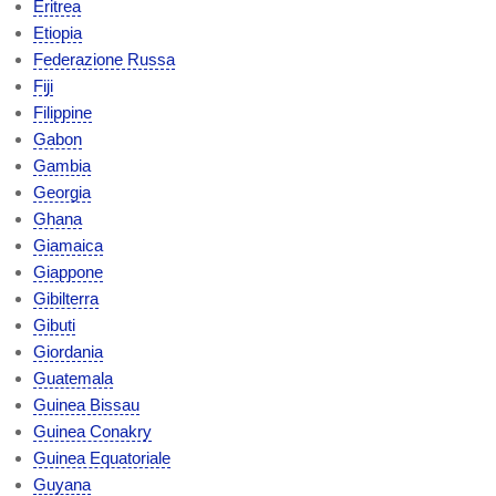
Eritrea
Etiopia
Federazione Russa
Fiji
Filippine
Gabon
Gambia
Georgia
Ghana
Giamaica
Giappone
Gibilterra
Gibuti
Giordania
Guatemala
Guinea Bissau
Guinea Conakry
Guinea Equatoriale
Guyana