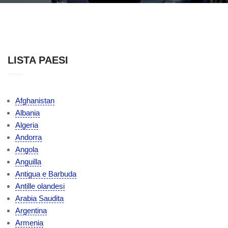
LISTA PAESI
Afghanistan
Albania
Algeria
Andorra
Angola
Anguilla
Antigua e Barbuda
Antille olandesi
Arabia Saudita
Argentina
Armenia