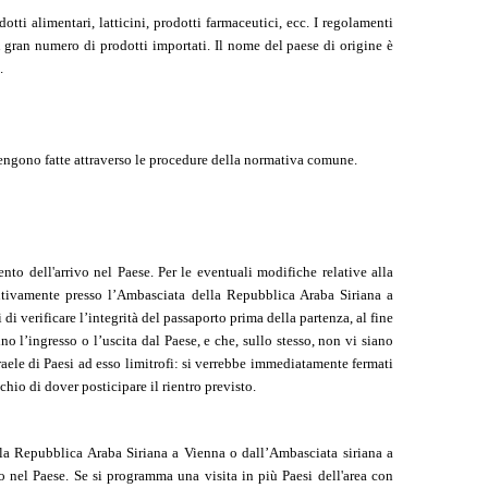
tti alimentari, latticini, prodotti farmaceutici, ecc. I regolamenti
n gran numero di prodotti importati. Il nome del paese di origine è
.
ngono fatte attraverso le procedure della normativa comune.
o dell'arrivo nel Paese. Per le eventuali modifiche relative alla
ventivamente presso l’Ambasciata della Repubblica Araba Siriana a
i verificare l’integrità del passaporto prima della partenza, al fine
o l’ingresso o l’uscita dal Paese, e che, sullo stesso, non vi siano
Israele di Paesi ad esso limitrofi: si verrebbe immediatamente fermati
chio di dover posticipare il rientro previsto.
lla Repubblica Araba Siriana a Vienna o dall’Ambasciata siriana a
so nel Paese. Se si programma una visita in più Paesi dell'area con