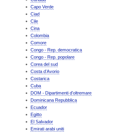
Capo Verde
Ciad
Cile
Cina
Colombia
Comore
Congo - Rep. democratica
Congo - Rep. popolare
Corea del sud
Costa d'Avorio
Costarica
Cuba
DOM - Dipartimenti d'oltremare
Dominicana Repubblica
Ecuador
Egitto
El Salvador
Emirati arabi uniti