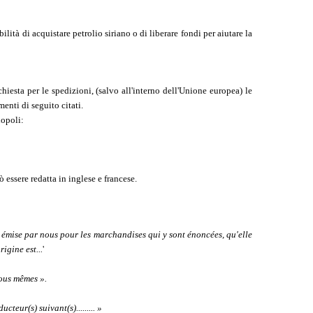
lità di acquistare petrolio siriano o di liberare fondi per aiutare la
iesta per le spedizioni, (salvo all'interno dell'Unione europea) le
nti di seguito citati.
nopoli:
 essere redatta in inglese e francese.
le émise par nous pour les marchandises qui y sont énoncées, qu'elle
igine est...
'
ous mêmes ».
teur(s) suivant(s)......... »