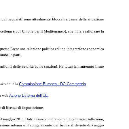
 cui negoziati sono attualmente bloccati a causa della situazione
cellona e poi Unione per il Mediterraneo), che mira a rafforzare la
a questo Paese una relazione politica ed una integrazione economica
ambe le parti.
confronti delle autorità come sanzioni. Ha tuttavia mantenuto il suo
 web della la
Commissione Europea - DG Commercio
.
ito web
Azione Esterna dell’UE
.
 di licenze di importazione.
a nel maggio 2011. Tali misure comprendono un embargo sulle armi,
essione interna e il congelamento dei beni e il divieto di viaggio