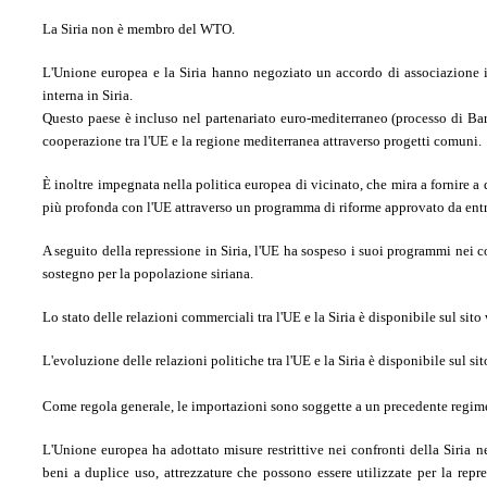
La Siria non è membro del WTO.
L'Unione europea e la Siria hanno negoziato un accordo di associazione i
interna in Siria.
Questo paese è incluso nel partenariato euro-mediterraneo (processo di Bar
cooperazione tra l'UE e la regione mediterranea attraverso progetti comuni.
È inoltre impegnata nella politica europea di vicinato, che mira a fornire 
più profonda con l'UE attraverso un programma di riforme approvato da entr
A seguito della repressione in Siria, l'UE ha sospeso i suoi programmi nei 
sostegno per la popolazione siriana.
Lo stato delle relazioni commerciali tra l'UE e la Siria è disponibile sul sito
L'evoluzione delle relazioni politiche tra l'UE e la Siria è disponibile sul s
Come regola generale, le importazioni sono soggette a un precedente regime
L'Unione europea ha adottato misure restrittive nei confronti della Siri
beni a duplice uso, attrezzature che possono essere utilizzate per la repr