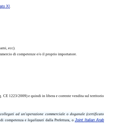
ato XI
.
arni, ecc).
mmercio di competenze e/o il proprio importatore.
. CE 1223/2009) e quindi in libera e corrente vendita sul territorio
 collegati ad un'operazione commerciale o doganale (certificato
 di competenza e
legalizzati
dalla Prefettura, o
Joint Italian Arab