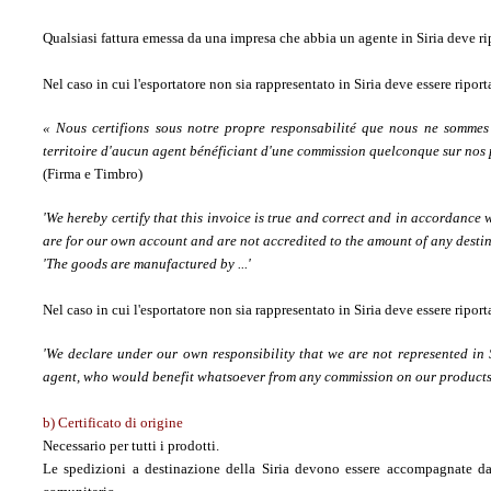
Qualsiasi fattura emessa da una impresa che abbia un agente in Siria deve rip
Nel caso in cui l'esportatore non sia rappresentato in Siria deve essere riport
« Nous certifions sous notre propre responsabilité que nous ne sommes 
territoire d'aucun agent bénéficiant d'une commission quelconque sur nos p
(Firma e Timbro)
'We hereby certify that this invoice is true and correct and in accordance w
are for our own account and are not accredited to the amount of any destin
'The goods are manufactured by ...'
Nel caso in cui l'esportatore non sia rappresentato in Siria deve essere riport
'We declare under our own responsibility that we are not represented in S
agent, who would benefit whatsoever from any commission on our products e
b) Certificato di origine
Necessario per tutti i prodotti.
Le spedizioni a destinazione della Siria devono essere accompagnate da 