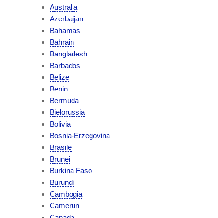
Australia
Azerbaijan
Bahamas
Bahrain
Bangladesh
Barbados
Belize
Benin
Bermuda
Bielorussia
Bolivia
Bosnia-Erzegovina
Brasile
Brunei
Burkina Faso
Burundi
Cambogia
Camerun
Canada