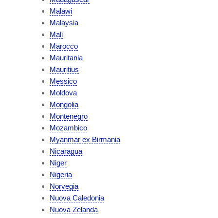
Malawi
Malaysia
Mali
Marocco
Mauritania
Mauritius
Messico
Moldova
Mongolia
Montenegro
Mozambico
Myanmar ex Birmania
Nicaragua
Niger
Nigeria
Norvegia
Nuova Caledonia
Nuova Zelanda