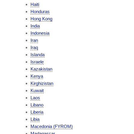
Haiti
Honduras
Hong Kong
India
Indonesia
Iran
Iraq
Islanda
Israele
Kazakistan
Kenya
Kirghizistan
Kuwait
Laos
Libano
Liberia
Libia
Macedonia (FYROM)
Madagascar