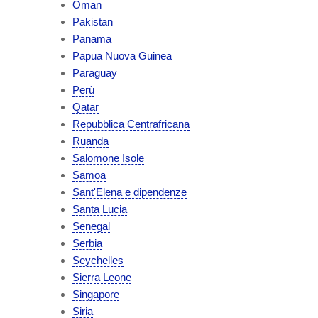
Oman
Pakistan
Panama
Papua Nuova Guinea
Paraguay
Perù
Qatar
Repubblica Centrafricana
Ruanda
Salomone Isole
Samoa
Sant'Elena e dipendenze
Santa Lucia
Senegal
Serbia
Seychelles
Sierra Leone
Singapore
Siria