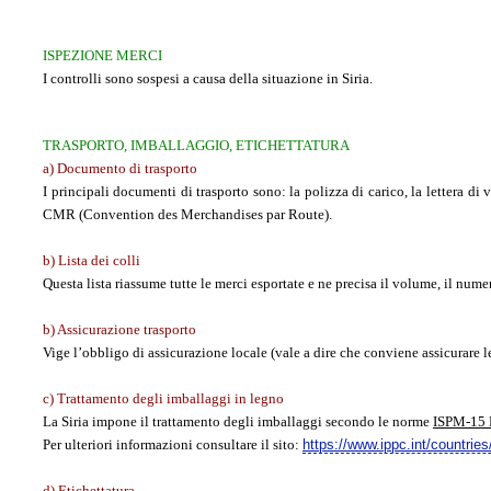
ISPEZIONE MERCI
I controlli sono sospesi a causa della situazione in Siria.
TRASPORTO, IMBALLAGGIO, ETICHETTATURA
a)
Documento di trasporto
I principali documenti di trasporto sono: la polizza di carico, la lettera di 
CMR (Convention des Merchandises par Route).
b)
Lista dei colli
Questa lista riassume tutte le merci esportate e ne precisa il volume, il numero
b)
Assicurazione trasporto
Vige l’obbligo di assicurazione locale (vale a dire che conviene assicurare le
c)
Trattamento degli imballaggi in legno
La Siria impone il trattamento degli imballaggi secondo le norme
ISPM-15
Per ulteriori informazioni consultare il sito:
https://www.ippc.int/countries
d)
Etichettatura