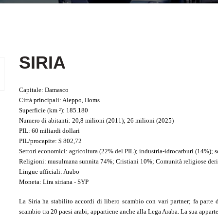
SIRIA
Capitale
: Damasco
Città principali
: Aleppo, Homs
Superficie
(km ²): 185.180
Numero di abitanti
: 20,8 milioni (2011); 26 milioni (2025)
PIL
: 60 miliardi dollari
PIL/procapite
: $ 802,72
Settori economici
: agricoltura (22% del PIL); industria-idrocarburi (14%); s
Religioni
: musulmana sunnita 74%; Cristiani 10%; Comunità religiose derivat
Lingue ufficiali
: Arabo
Moneta
: Lira siriana - SYP
La Siria ha stabilito accordi di libero scambio con vari partner; fa part
scambio tra 20 paesi arabi; appartiene anche alla Lega Araba. La sua apparte