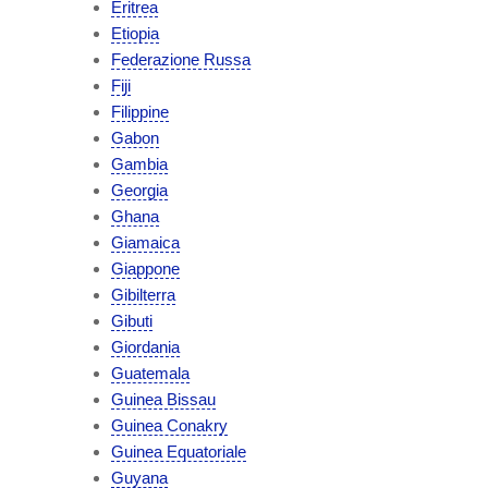
Eritrea
Etiopia
Federazione Russa
Fiji
Filippine
Gabon
Gambia
Georgia
Ghana
Giamaica
Giappone
Gibilterra
Gibuti
Giordania
Guatemala
Guinea Bissau
Guinea Conakry
Guinea Equatoriale
Guyana