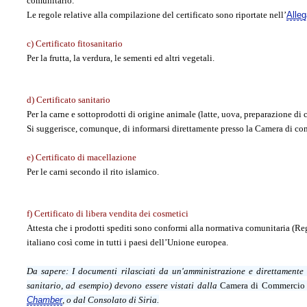
comunitario.
Le regole relative alla compilazione del certificato sono riportate nell’
Alleg
c) Certificato fitosanitario
Per la frutta, la verdura, le sementi ed altri vegetali.
d) Certificato sanitario
Per la carne e sottoprodotti di origine animale (latte, uova, preparazione di c
Si suggerisce, comunque, di informarsi direttamente presso la Camera di co
e) Certificato di macellazione
Per le carni secondo il rito islamico.
f) Certificato di libera vendita dei cosmetici
Attesta che i prodotti spediti sono conformi alla normativa comunitaria (Reg
italiano così come in tutti i paesi dell’Unione europea.
Da sapere:
I documenti rilasciati da un'amministrazione e direttamente
sanitario, ad esempio) devono essere vistati dalla
Camera di Commercio
Chamber
, o dal Consolato di Siria.