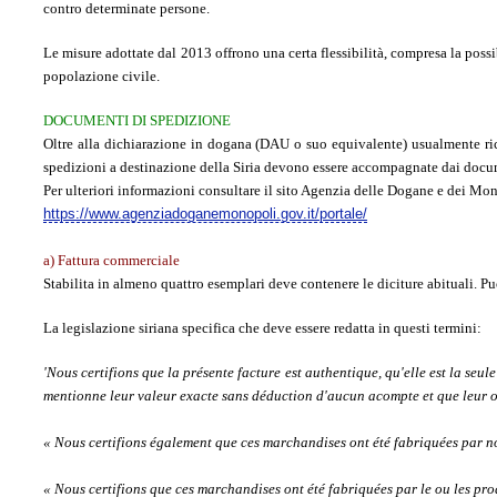
contro determinate persone.
Le misure adottate dal 2013 offrono una certa flessibilità, compresa la possibi
popolazione civile.
DOCUMENTI DI SPEDIZIONE
Oltre alla dichiarazione in dogana (DAU o suo equivalente) usualmente rich
spedizioni a destinazione della Siria devono essere accompagnate dai docume
Per ulteriori informazioni consultare il sito Agenzia delle Dogane e dei Mo
https://www.agenziadoganemonopoli.gov.it/portale/
a)
Fattura commerciale
Stabilita in almeno quattro esemplari deve contenere le diciture abituali. Può
La legislazione siriana specifica che deve essere redatta in questi termini:
'Nous certifions que la présente facture est authentique, qu'elle est la seu
mentionne leur valeur exacte sans déduction d'aucun acompte et que leur or
« Nous certifions également que ces marchandises ont été fabriquées par n
« Nous certifions que ces marchandises ont été fabriquées par le ou les produc