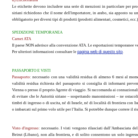
Le etichette devono includere una serie di menzioni in particolare per prodo
siriani richiedono che il nome dell'importatore, in arabo, sia apposto su u
obbligatorio per diversi tipi di prodotti (prodotti alimentari, cosmetici, ecc.)
SPEDIZIONE TEMPORANEA
Carnet ATA
Il paese NON aderisce alla convenzione ATA. Le esportazioni temporanee ve
Per ulteriori informazioni consultare le
pagina web di questo sito
.
PASSAPORTO E VISTI
Passaporto
:
necessario con una validità residua di almeno 6 mesi al moment
validità residua richiesta del passaporto si consiglia di informarsi pre
Vienna o presso il proprio Agente di viaggio. Si raccomanda ai connazionali d
di evitare che le Autorità siriane – sospettando manomissioni – ne ostacolin
timbri di ingresso o di uscita, né di Israele, né di località di frontiera con 
o imbarcati sul primo volo utile per l’Italia. Si potrebbe dunque correre il ris
Visto d'ingresso
:
necessario. I visti vengono rilasciati dall’Ambasciata de
Beirut (Libano), non alla frontiera, e di solito consentono un solo ingres