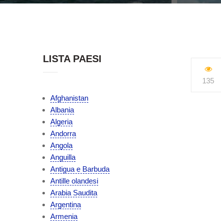
LISTA PAESI
135
Afghanistan
Albania
Algeria
Andorra
Angola
Anguilla
Antigua e Barbuda
Antille olandesi
Arabia Saudita
Argentina
Armenia