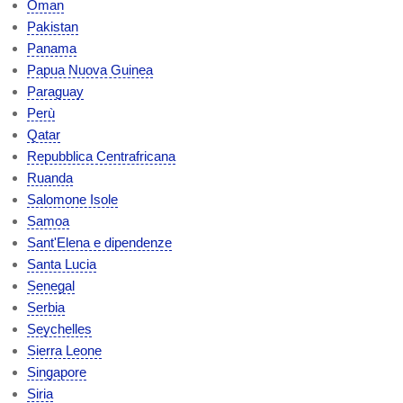
Oman
Pakistan
Panama
Papua Nuova Guinea
Paraguay
Perù
Qatar
Repubblica Centrafricana
Ruanda
Salomone Isole
Samoa
Sant'Elena e dipendenze
Santa Lucia
Senegal
Serbia
Seychelles
Sierra Leone
Singapore
Siria