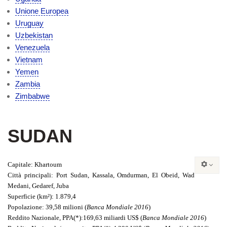
Unione Europea
Uruguay
Uzbekistan
Venezuela
Vietnam
Yemen
Zambia
Zimbabwe
SUDAN
Capitale
: Khartoum
Città principali
: Port Sudan, Kassala, Omdurman, El Obeid, Wad
Medani, Gedaref, Juba
Superficie
(km²): 1.879,4
Popolazione
: 39,58 milioni (
Banca Mondiale 2016
)
Reddito Nazionale
, PPA(*):169,63 miliardi US$ (
Banca Mondiale 2016
)