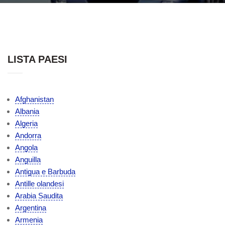
LISTA PAESI
Afghanistan
Albania
Algeria
Andorra
Angola
Anguilla
Antigua e Barbuda
Antille olandesi
Arabia Saudita
Argentina
Armenia