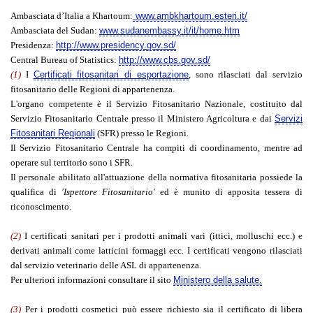
Ambasciata d’Italia a Khartoum:
www.ambkhartoum.esteri.it/
Ambasciata del Sudan:
www.sudanembassy.it/it/home.htm
Presidenza:
http://www.presidency.gov.sd/
Central Bureau of Statistics:
http://www.cbs.gov.sd/
(1)
I
Certificati fitosanitari di esportazione
, sono rilasciati dal servizio
fitosanitario delle Regioni di appartenenza.
L'organo competente è il Servizio Fitosanitario Nazionale, costituito dal
Servizio Fitosanitario Centrale presso il Ministero Agricoltura e dai
Servizi
Fitosanitari Regionali
(SFR) presso le Regioni.
Il Servizio Fitosanitario Centrale ha compiti di coordinamento, mentre ad
operare sul territorio sono i SFR.
Il personale abilitato all'attuazione della normativa fitosanitaria possiede la
qualifica di
'Ispettore Fitosanitario'
ed è munito di apposita tessera di
riconoscimento.
(2)
I certificati sanitari per i prodotti animali vari (ittici, molluschi ecc.) e
derivati animali come latticini formaggi ecc. I certificati vengono rilasciati
dal servizio veterinario delle ASL di appartenenza.
Per ulteriori informazioni consultare il sito
Ministero della salute.
(3)
Per i prodotti cosmetici può essere richiesto sia il certificato di libera