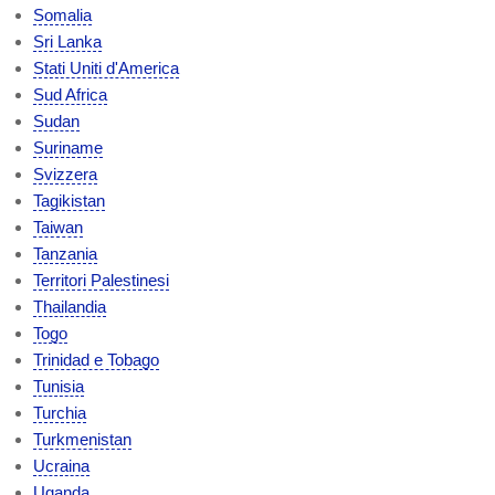
Somalia
Sri Lanka
Stati Uniti d'America
Sud Africa
Sudan
Suriname
Svizzera
Tagikistan
Taiwan
Tanzania
Territori Palestinesi
Thailandia
Togo
Trinidad e Tobago
Tunisia
Turchia
Turkmenistan
Ucraina
Uganda