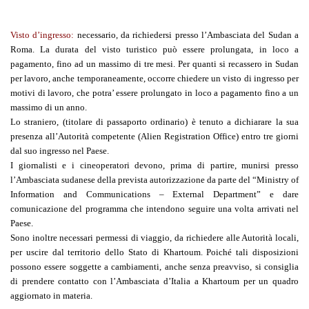
Visto d’ingresso
:
necessario, da richiedersi presso l’Ambasciata del Sudan a
Roma. La durata del visto turistico può essere prolungata, in loco a
pagamento, fino ad un massimo di tre mesi. Per quanti si recassero in Sudan
per lavoro, anche temporaneamente, occorre chiedere un visto di ingresso per
motivi di lavoro, che potra’ essere prolungato in loco a pagamento fino a un
massimo di un anno.
Lo straniero, (titolare di passaporto ordinario) è tenuto a dichiarare la sua
presenza all’Autorità competente (Alien Registration Office) entro tre giorni
dal suo ingresso nel Paese.
I giornalisti e i cineoperatori devono, prima di partire, munirsi presso
l’Ambasciata sudanese della prevista autorizzazione da parte del “Ministry of
Information and Communications – External Department” e dare
comunicazione del programma che intendono seguire una volta arrivati nel
Paese.
Sono inoltre necessari permessi di viaggio, da richiedere alle Autorità locali,
per uscire dal territorio dello Stato di Khartoum. Poiché tali disposizioni
possono essere soggette a cambiamenti, anche senza preavviso, si consiglia
di prendere contatto con l’Ambasciata d’Italia a Khartoum per un quadro
aggiornato in materia.