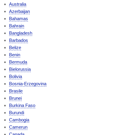
Australia
Azerbaijan
Bahamas
Bahrain
Bangladesh
Barbados
Belize
Benin
Bermuda
Bielorussia
Bolivia
Bosnia-Erzegovina
Brasile
Brunei
Burkina Faso
Burundi
Cambogia
Camerun
Canada