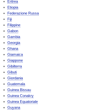
Eritrea
Etiopia
Federazione Russa
Fiji
Filippine
Gabon
Gambia
Georgia
Ghana
Giamaica
Giappone
Gibilterra
Gibuti
Giordania
Guatemala
Guinea Bissau
Guinea Conakry
Guinea Equatoriale
Guyana