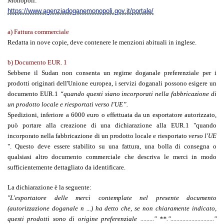
Monopoli:
https://www.agenziadoganemonopoli.gov.it/portale/
a) Fattura commerciale
Redatta in nove copie, deve contenere le menzioni abituali in inglese.
b) Documento EUR. 1
Sebbene il Sudan non consenta un regime doganale preferenziale per i
prodotti originari dell'Unione europea, i servizi doganali possono esigere un
documento EUR.1
“quando questi siano incorporati nella fabbricazione di
un prodotto locale e riesportati verso l'UE”.
Spedizioni, inferiore a 6000 euro o effettuata da un esportatore autorizzato,
può portare alla creazione di una dichiarazione alla EUR.1 "quando
incorporato nella fabbricazione di un prodotto locale e riesportato
verso l'UE
". Questo deve essere stabilito su una fattura, una bolla di consegna o
qualsiasi altro documento commerciale che descriva le merci in modo
sufficientemente dettagliato da identificare.
La dichiarazione è la seguente:
"L'esportatore delle merci contemplate nel presente documento
(autorizzazione doganale n ...) ha detto che, se non chiaramente indicato,
questi prodotti sono di origine preferenziale ........." **."............................."