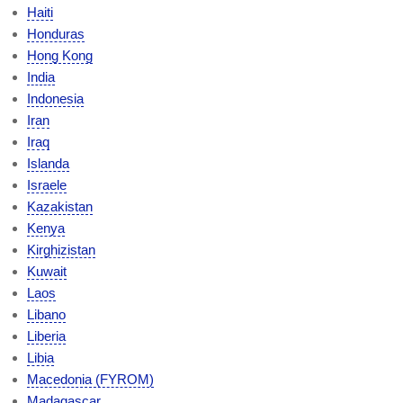
Haiti
Honduras
Hong Kong
India
Indonesia
Iran
Iraq
Islanda
Israele
Kazakistan
Kenya
Kirghizistan
Kuwait
Laos
Libano
Liberia
Libia
Macedonia (FYROM)
Madagascar