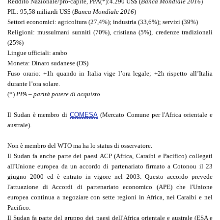
Reddito Nazionale/pro-capite
, PPA(*):4.290 US$ (
Banca Mondiale 2016
)
PIL
: 95,58 miliardi US$ (
Banca Mondiale 2016
)
Settori economici
: agricoltura (27,4%); industria (33,6%); servizi (39%)
Religioni
: mussulmani sunniti (70%), cristiana (5%), credenze tradizionali
(25%)
Lingue ufficiali
: arabo
Moneta
: Dinaro sudanese (DS)
Fuso orario
: +1h quando in Italia vige l’ora legale; +2h rispetto all’Italia
durante l’ora solare.
(*)
PPA – parità potere di acquisto
Il Sudan è membro di
COMESA
(Mercato Comune per l'Africa orientale e
australe).
Non è membro del WTO ma ha lo status di osservatore.
Il Sudan fa anche parte dei paesi ACP (Africa, Caraibi e Pacifico) collegati
all'Unione europea da un accordo di partenariato firmato a Cotonou il 23
giugno 2000 ed è entrato in vigore nel 2003. Questo accordo prevede
l'attuazione di Accordi di partenariato economico (APE) che l'Unione
europea continua a negoziare con sette regioni in Africa, nei Caraibi e nel
Pacifico.
Il Sudan fa parte del gruppo dei paesi dell'Africa orientale e australe (ESA e