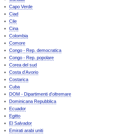
Capo Verde
Ciad
Cile
Cina
Colombia
Comore
Congo - Rep. democratica
Congo - Rep. popolare
Corea del sud
Costa d'Avorio
Costarica
Cuba
DOM - Dipartimenti d'oltremare
Dominicana Repubblica
Ecuador
Egitto
El Salvador
Emirati arabi uniti