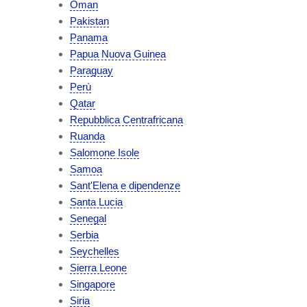
Oman
Pakistan
Panama
Papua Nuova Guinea
Paraguay
Perù
Qatar
Repubblica Centrafricana
Ruanda
Salomone Isole
Samoa
Sant'Elena e dipendenze
Santa Lucia
Senegal
Serbia
Seychelles
Sierra Leone
Singapore
Siria