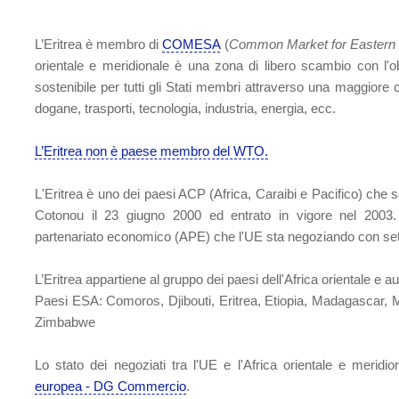
L’Eritrea è membro di
COMESA
(
Common Market for Eastern 
orientale e meridionale è una zona di libero scambio con l'ob
sostenibile per tutti gli Stati membri attraverso una maggiore 
dogane, trasporti, tecnologia, industria, energia, ecc.
L’Eritrea non è paese membro del WTO.
L'Eritrea è uno dei paesi ACP (Africa, Caraibi e Pacifico) che s
Cotonou il 23 giugno 2000 ed entrato in vigore nel 2003. L
partenariato economico (APE) che l'UE sta negoziando con sette r
L’Eritrea appartiene al gruppo dei paesi dell'Africa orientale e 
Paesi ESA: Comoros, Djibouti, Eritrea, Etiopia, Madagascar, 
Zimbabwe
Lo stato dei negoziati tra l'UE e l'Africa orientale e meridio
europea - DG Commercio
.