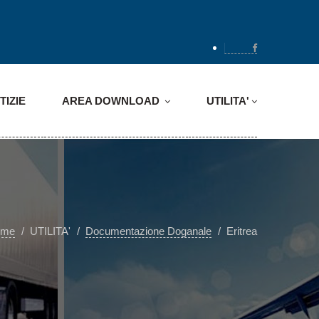
TIZIE
AREA DOWNLOAD
UTILITA'
ome
UTILITA'
Documentazione Doganale
Eritrea