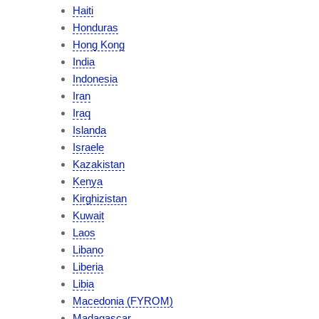
Haiti
Honduras
Hong Kong
India
Indonesia
Iran
Iraq
Islanda
Israele
Kazakistan
Kenya
Kirghizistan
Kuwait
Laos
Libano
Liberia
Libia
Macedonia (FYROM)
Madagascar