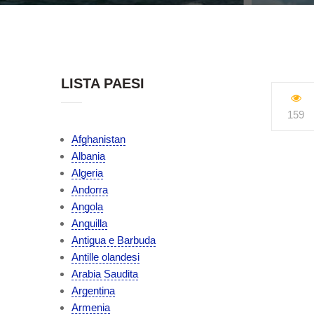
LISTA PAESI
159
Afghanistan
Albania
Algeria
Andorra
Angola
Anguilla
Antigua e Barbuda
Antille olandesi
Arabia Saudita
Argentina
Armenia