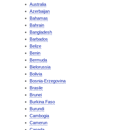
Australia
Azerbaijan
Bahamas
Bahrain
Bangladesh
Barbados
Belize
Benin
Bermuda
Bielorussia
Bolivia
Bosnia-Erzegovina
Brasile
Brunei
Burkina Faso
Burundi
Cambogia
Camerun
Canada