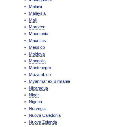
Malawi
Malaysia
Mali
Marocco
Mauritania
Mauritius
Messico
Moldova
Mongolia
Montenegro
Mozambico
Myanmar ex Birmania
Nicaragua
Niger
Nigeria
Norvegia
Nuova Caledonia
Nuova Zelanda