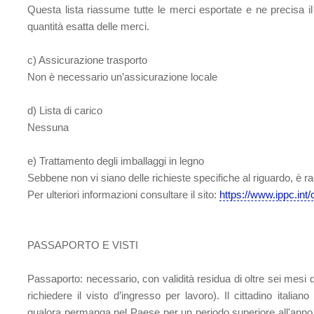
Questa lista riassume tutte le merci esportate e ne precisa il 
quantità esatta delle merci.
c) Assicurazione trasporto
Non è necessario un’assicurazione locale
d) Lista di carico
Nessuna
e) Trattamento degli imballaggi in legno
Sebbene non vi siano delle richieste specifiche al riguardo, è 
Per ulteriori informazioni consultare il sito:
https://www.ippc.int/
PASSAPORTO E VISTI
Passaporto:
necessario, con validità residua di oltre sei mesi 
richiedere il visto d’ingresso per lavoro). Il cittadino italia
qualora permanga nel Paese per un periodo superiore all'anno, è