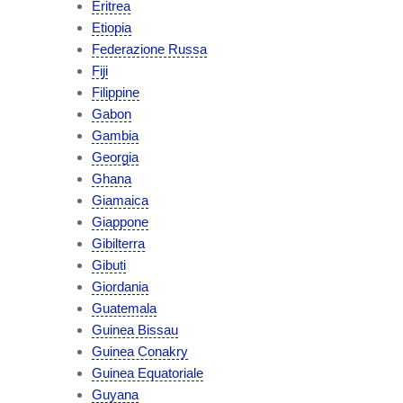
Eritrea
Etiopia
Federazione Russa
Fiji
Filippine
Gabon
Gambia
Georgia
Ghana
Giamaica
Giappone
Gibilterra
Gibuti
Giordania
Guatemala
Guinea Bissau
Guinea Conakry
Guinea Equatoriale
Guyana