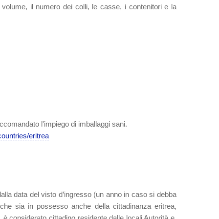
volume, il numero dei colli, le casse, i contenitori e la
raccomandato l'impiego di imballaggi sani.
countries/eritrea
dalla data del visto d’ingresso (un anno in caso si debba
no che sia in possesso anche della cittadinanza eritrea,
 considerato cittadino residente dalle locali Autorità e,