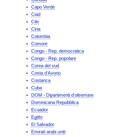
Capo Verde
Ciad
Cile
Cina
Colombia
Comore
Congo - Rep. democratica
Congo - Rep. popolare
Corea del sud
Costa d'Avorio
Costarica
Cuba
DOM - Dipartimenti d'oltremare
Dominicana Repubblica
Ecuador
Egitto
El Salvador
Emirati arabi uniti