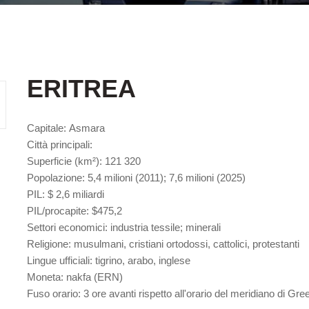
ERITREA
Capitale:
Asmara
Città principali
:
Superficie
(km²): 121 320
Popolazione
: 5,4 milioni (2011); 7,6 milioni (2025)
PIL
: $ 2,6 miliardi
PIL/procapite
: $475,2
Settori economici:
industria tessile; minerali
Religione
: musulmani, cristiani ortodossi, cattolici, protestanti
Lingue ufficiali
: tigrino, arabo, inglese
Moneta
: nakfa (ERN)
Fuso orario:
3 ore avanti rispetto all'orario del meridiano di Green