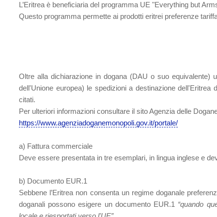
L’Eritrea è beneficiaria del programma UE "Everything but Arms"
Questo programma permette ai prodotti eritrei preferenze tariff
Oltre alla dichiarazione in dogana (DAU o suo equivalente) usu
dell'Unione europea) le spedizioni a destinazione dell'Eritr
citati.
Per ulteriori informazioni consultare il sito Agenzia delle Dogan
https://www.agenziadoganemonopoli.gov.it/portale/
a) Fattura commerciale
Deve essere presentata in tre esemplari, in lingua inglese e deve 
b) Documento EUR.1
Sebbene l’Eritrea non consenta un regime doganale preferenziale
doganali possono esigere un documento EUR.1
“quando ques
locale e riesportati verso l'UE”.