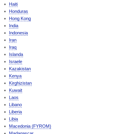
Haiti
Honduras
Hong Kong
India
Indonesia
Iran
Iraq
Islanda
Israele
Kazakistan
Kenya
Kirghizistan
Kuwait
Laos
Libano
Liberia
Libia
Macedonia (FYROM)
Madagascar