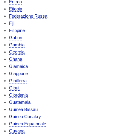
Eritrea
Etiopia
Federazione Russa
Fiji
Filippine
Gabon
Gambia
Georgia
Ghana
Giamaica
Giappone
Gibilterra
Gibuti
Giordania
Guatemala
Guinea Bissau
Guinea Conakry
Guinea Equatoriale
Guyana