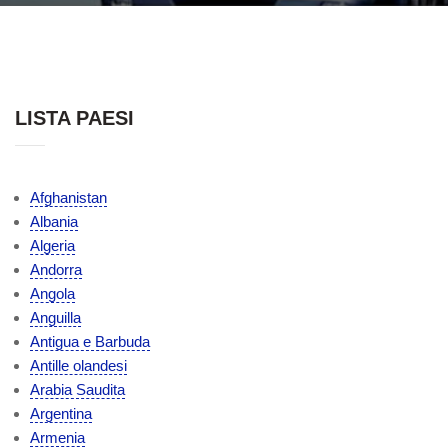
LISTA PAESI
Afghanistan
Albania
Algeria
Andorra
Angola
Anguilla
Antigua e Barbuda
Antille olandesi
Arabia Saudita
Argentina
Armenia