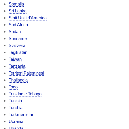
Somalia
Sri Lanka
Stati Uniti d'America
Sud Africa
Sudan
Suriname
Svizzera
Tagikistan
Taiwan
Tanzania
Territori Palestinesi
Thailandia
Togo
Trinidad e Tobago
Tunisia
Turchia
Turkmenistan
Ucraina
Uganda