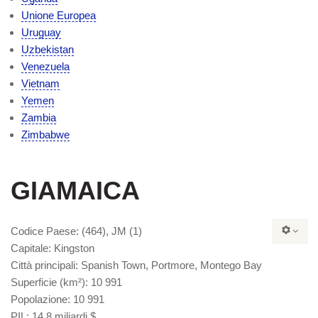
Unione Europea
Uruguay
Uzbekistan
Venezuela
Vietnam
Yemen
Zambia
Zimbabwe
GIAMAICA
Codice Paese
: (464), JM (1)
Capitale
: Kingston
Città principali
: Spanish Town, Portmore, Montego Bay
Superficie
(km²): 10 991
Popolazione
: 10 991
PIL
: 14,8 miliardi $