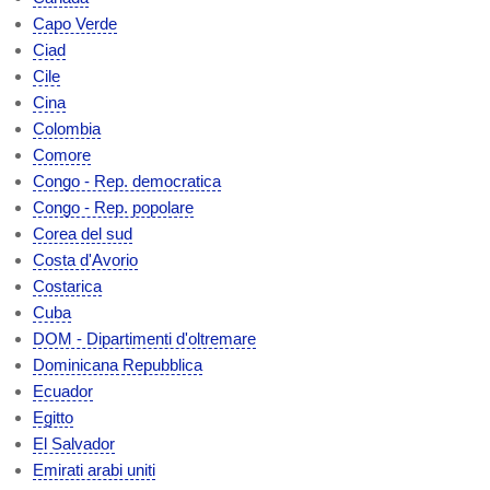
Capo Verde
Ciad
Cile
Cina
Colombia
Comore
Congo - Rep. democratica
Congo - Rep. popolare
Corea del sud
Costa d'Avorio
Costarica
Cuba
DOM - Dipartimenti d'oltremare
Dominicana Repubblica
Ecuador
Egitto
El Salvador
Emirati arabi uniti