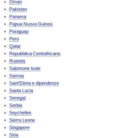
Oman
Pakistan
Panama
Papua Nuova Guinea
Paraguay
Perù
Qatar
Repubblica Centrafricana
Ruanda
Salomone Isole
Samoa
Sant'Elena e dipendenze
Santa Lucia
Senegal
Serbia
Seychelles
Sierra Leone
Singapore
Siria