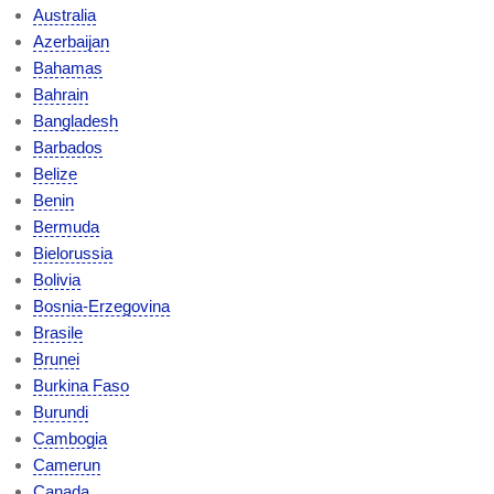
Australia
Azerbaijan
Bahamas
Bahrain
Bangladesh
Barbados
Belize
Benin
Bermuda
Bielorussia
Bolivia
Bosnia-Erzegovina
Brasile
Brunei
Burkina Faso
Burundi
Cambogia
Camerun
Canada