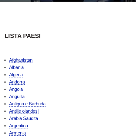
LISTA PAESI
Afghanistan
Albania
Algeria
Andorra
Angola
Anguilla
Antigua e Barbuda
Antille olandesi
Arabia Saudita
Argentina
Armenia