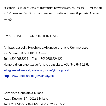
Si consiglia in ogni caso di informarsi preventivamente presso l’Ambasciata
o il Consolato dell’Albania presente in Italia o presso il proprio Agente di
viaggio.
AMBASCIATE E CONSOLATI IN ITALIA
Ambasciata della Repubblica Albanese e Ufficio Commerciale
Via Asmara, 3-5 - 00199 Roma
Tel. +39/ 06862241; Fax: +30/ 0686224120
Numero di emergenza dell'ufficio consolare: +39 345 644 11 65
info@ambalbania.it
;
embassy.rome@mfa.gov.al
http://www.ambasadat.gov.al/italy/en/
Consolato Generale a Milano
P.zza Duomo, 17 - 20121 Milano
Tel. 02/8051265 - 02/86467782 - 02/86467423