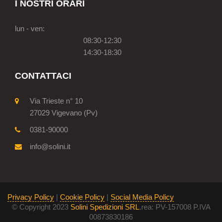
I NOSTRI ORARI
lun - ven:
08:30-12:30
14:30-18:30
CONTATTACI
Via Trieste n° 10
27029 Vigevano (Pv)
0381-90000
info@solini.it
Privacy Policy
|
Cookie Policy
|
Social Media Policy
© Copyright 2023
Solini Spedizioni SRL
.rea: PV-157008 P.IVA
00873830186