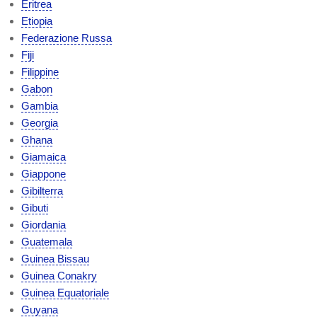
Eritrea
Etiopia
Federazione Russa
Fiji
Filippine
Gabon
Gambia
Georgia
Ghana
Giamaica
Giappone
Gibilterra
Gibuti
Giordania
Guatemala
Guinea Bissau
Guinea Conakry
Guinea Equatoriale
Guyana