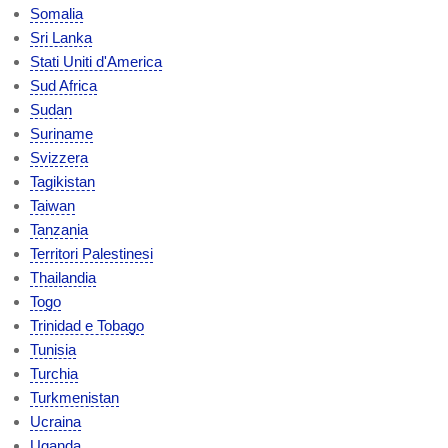
Somalia
Sri Lanka
Stati Uniti d'America
Sud Africa
Sudan
Suriname
Svizzera
Tagikistan
Taiwan
Tanzania
Territori Palestinesi
Thailandia
Togo
Trinidad e Tobago
Tunisia
Turchia
Turkmenistan
Ucraina
Uganda