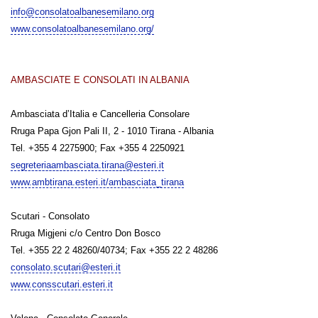
info@consolatoalbanesemilano.org
www.consolatoalbanesemilano.org/
AMBASCIATE E CONSOLATI IN ALBANIA
Ambasciata d’Italia e Cancelleria Consolare
Rruga Papa Gjon Pali II, 2 - 1010 Tirana - Albania
Tel. +355 4 2275900; Fax +355 4 2250921
segreteriaambasciata.tirana@esteri.it
www.ambtirana.esteri.it/ambasciata_tirana
Scutari - Consolato
Rruga Migjeni c/o Centro Don Bosco
Tel. +355 22 2 48260/40734; Fax +355 22 2 48286
consolato.scutari@esteri.it
www.consscutari.esteri.it