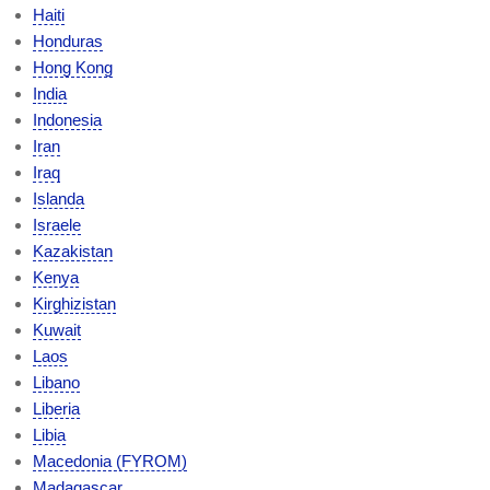
Haiti
Honduras
Hong Kong
India
Indonesia
Iran
Iraq
Islanda
Israele
Kazakistan
Kenya
Kirghizistan
Kuwait
Laos
Libano
Liberia
Libia
Macedonia (FYROM)
Madagascar