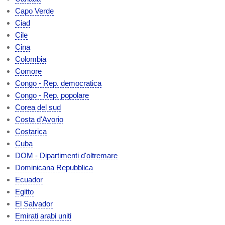
Capo Verde
Ciad
Cile
Cina
Colombia
Comore
Congo - Rep. democratica
Congo - Rep. popolare
Corea del sud
Costa d'Avorio
Costarica
Cuba
DOM - Dipartimenti d'oltremare
Dominicana Repubblica
Ecuador
Egitto
El Salvador
Emirati arabi uniti