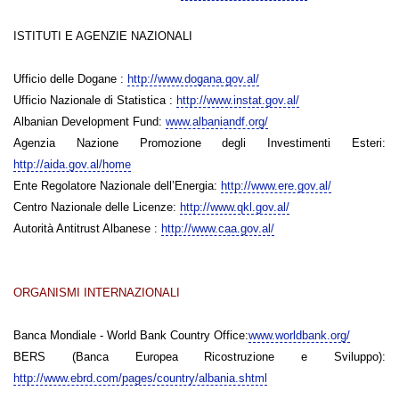
ISTITUTI E AGENZIE NAZIONALI
Ufficio delle Dogane :
http://www.dogana.gov.al/
Ufficio Nazionale di Statistica :
http://www.instat.gov.al/
Albanian Development Fund:
www.albaniandf.org/
Agenzia Nazione Promozione degli Investimenti Esteri:
http://aida.gov.al/home
Ente Regolatore Nazionale dell’Energia:
http://www.ere.gov.al/
Centro Nazionale delle Licenze:
http://www.qkl.gov.al/
Autorità Antitrust Albanese :
http://www.caa.gov.al/
ORGANISMI INTERNAZIONALI
Banca Mondiale - World Bank Country Office:
www.worldbank.org/
BERS (Banca Europea Ricostruzione e Sviluppo):
http://www.ebrd.com/pages/country/albania.shtml