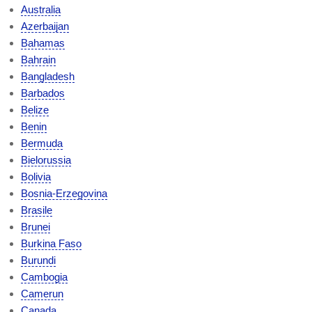
Australia
Azerbaijan
Bahamas
Bahrain
Bangladesh
Barbados
Belize
Benin
Bermuda
Bielorussia
Bolivia
Bosnia-Erzegovina
Brasile
Brunei
Burkina Faso
Burundi
Cambogia
Camerun
Canada