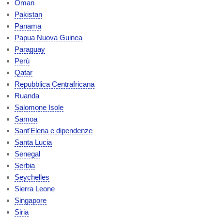
Oman
Pakistan
Panama
Papua Nuova Guinea
Paraguay
Perù
Qatar
Repubblica Centrafricana
Ruanda
Salomone Isole
Samoa
Sant'Elena e dipendenze
Santa Lucia
Senegal
Serbia
Seychelles
Sierra Leone
Singapore
Siria