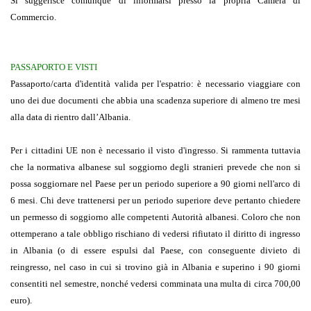
Si suggerisce comunque di informarsi presso la propria Camera di
Commercio.
PASSAPORTO E VISTI
Passaporto/carta d'identità valida per l'espatrio:
è necessario viaggiare con
uno dei due documenti che abbia una scadenza superiore di almeno tre mesi
alla data di rientro dall’Albania.
Per i cittadini UE
non è necessario il visto d'ingresso.
Si rammenta tuttavia
che la normativa albanese sul soggiorno degli stranieri prevede che non si
possa soggiornare nel Paese per un periodo superiore a 90 giorni nell'arco di
6 mesi. Chi deve trattenersi per un periodo superiore deve pertanto chiedere
un permesso di soggiorno alle competenti Autorità albanesi. Coloro che non
ottemperano a tale obbligo rischiano di vedersi rifiutato il diritto di ingresso
in Albania (o di essere espulsi dal Paese, con conseguente divieto di
reingresso, nel caso in cui si trovino già in Albania e superino i 90 giorni
consentiti nel semestre, nonché vedersi comminata una multa di circa 700,00
euro).