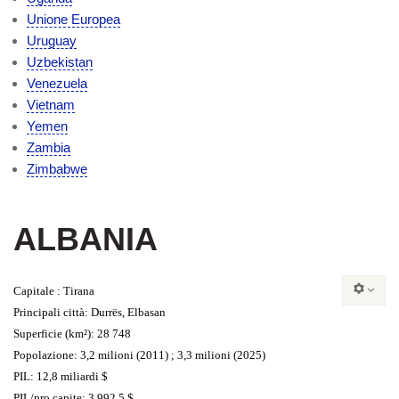
Unione Europea
Uruguay
Uzbekistan
Venezuela
Vietnam
Yemen
Zambia
Zimbabwe
ALBANIA
Capitale :
Tirana
Principali città
:
Durrës, Elbasan
Superficie (km²):
28 748
Popolazione
:
3,2 milioni (2011) ; 3,3 milioni (2025)
PIL:
12,8 miliardi $
PIL/pro capite:
3.992,5 $