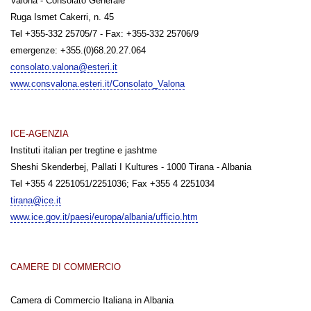
Valona - Consolato Generale
Ruga Ismet Cakerri, n. 45
Tel +355-332 25705/7 - Fax: +355-332 25706/9
emergenze: +355.(0)68.20.27.064
consolato.valona@esteri.it
www.consvalona.esteri.it/Consolato_Valona
ICE-AGENZIA
Instituti italian per tregtine e jashtme
Sheshi Skenderbej, Pallati I Kultures - 1000 Tirana - Albania
Tel +355 4 2251051/2251036; Fax +355 4 2251034
tirana@ice.it
www.ice.gov.it/paesi/europa/albania/ufficio.htm
CAMERE DI COMMERCIO
Camera di Commercio Italiana in Albania