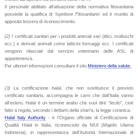
Il personale abilitato all'attuazione della normativa fitosanitaria
possiede la qualifica di
'Ispettore Fitosanitario'
ed è munito di
apposita tessera di riconoscimento.
(2)
I certificati sanitari per i prodotti animali vari (ittici, molluschi
ecc.) e derivati animali come latticini formaggi ecc. I certificati
vengono rilasciati dal servizio veterinario delle ASL di
appartenenza.
Per ulteriori informazioni consultare il sito
Ministero della salute.
(3)
La certificazione halal, che non sostituisce il previsto
certificato sanitario, accompagna le carni che dall'Italia vanno
all'estero. Halal è un termine arabo che vuol dire “
lecito
”, cioè
fatto a regola, secondo i dettami della
shari’a
, la legge coranica.
Halal Italy Authority
-
è l'Organo ufficiale di Certificazione di
Qualità Halal in Italia, riconosciuto da MUI (
Majelis Ulama
Indonesia
), in rappresentanza dell'Autorità Internazionale di