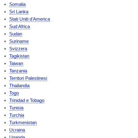
Somalia
Sri Lanka
Stati Uniti d'America
Sud Africa
Sudan
Suriname
Svizzera
Tagikistan
Taiwan
Tanzania
Territori Palestinesi
Thailandia
Togo
Trinidad e Tobago
Tunisia
Turchia
Turkmenistan
Ucraina
Uganda