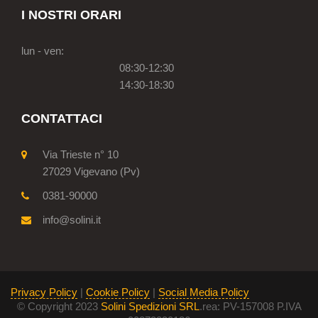
I NOSTRI ORARI
lun - ven:
08:30-12:30
14:30-18:30
CONTATTACI
Via Trieste n° 10
27029 Vigevano (Pv)
0381-90000
info@solini.it
Privacy Policy
|
Cookie Policy
|
Social Media Policy
© Copyright 2023
Solini Spedizioni SRL
.rea: PV-157008 P.IVA