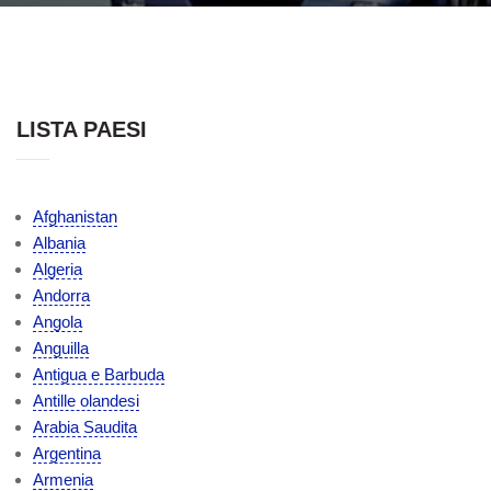
LISTA PAESI
Afghanistan
Albania
Algeria
Andorra
Angola
Anguilla
Antigua e Barbuda
Antille olandesi
Arabia Saudita
Argentina
Armenia