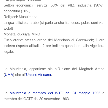
Settori economici
: servizi (50% del PIL), industria (30%),
agricoltura (20%)
Religioni
: Musulmana
Lingua ufficiale
: arabo (si parla anche francese, pular, soninka,
wolof)
Moneta
: ouguiya, MRO
Fuso orario
: stesso orario del Meridiano di Greenwich; 1 ora
indietro rispetto all'Italia; 2 ore indietro quando in Italia vige l'ora
legale.
La Mauritania, appartiene sia all'Unione del Maghreb Arabo
(
UMA
) che all'
Unione Africana
.
La
Mauritania è membro del WTO dal 31 maggio 1995
e
membro del GATT dal 30 settembre 1963.