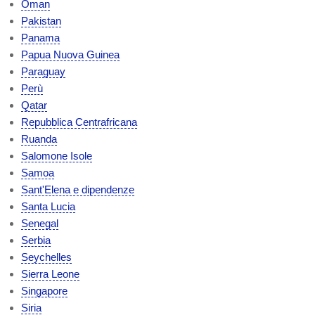
Oman
Pakistan
Panama
Papua Nuova Guinea
Paraguay
Perù
Qatar
Repubblica Centrafricana
Ruanda
Salomone Isole
Samoa
Sant'Elena e dipendenze
Santa Lucia
Senegal
Serbia
Seychelles
Sierra Leone
Singapore
Siria