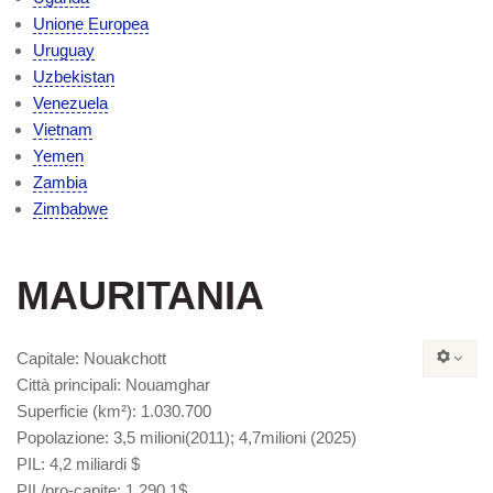
Unione Europea
Uruguay
Uzbekistan
Venezuela
Vietnam
Yemen
Zambia
Zimbabwe
MAURITANIA
Capitale
: Nouakchott
Città principali
: Nouamghar
Superficie
(km²): 1.030.700
Popolazione: 3,5 milioni(2011); 4,7milioni (2025)
PIL
: 4,2 miliardi $
PIL/pro-capite
: 1.290,1$