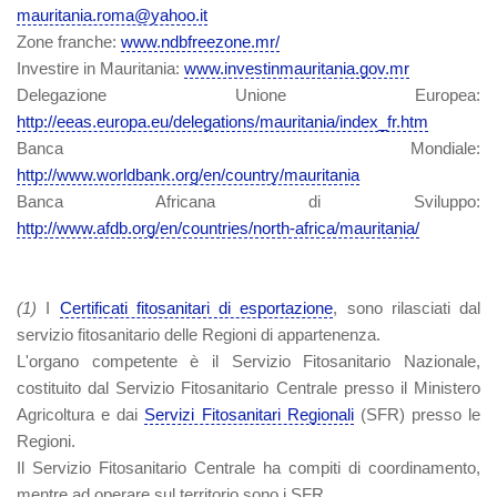
mauritania.roma@yahoo.it
Zone franche:
www.ndbfreezone.mr/
Investire in Mauritania:
www.investinmauritania.gov.mr
Delegazione Unione Europea:
http://eeas.europa.eu/delegations/mauritania/index_fr.htm
Banca Mondiale:
http://www.worldbank.org/en/country/mauritania
Banca Africana di Sviluppo:
http://www.afdb.org/en/countries/north-africa/mauritania/
(1)
I
Certificati fitosanitari di esportazione
, sono rilasciati dal
servizio fitosanitario delle Regioni di appartenenza.
L'organo competente è il Servizio Fitosanitario Nazionale,
costituito dal Servizio Fitosanitario Centrale presso il Ministero
Agricoltura e dai
Servizi Fitosanitari Regionali
(SFR) presso le
Regioni.
Il Servizio Fitosanitario Centrale ha compiti di coordinamento,
mentre ad operare sul territorio sono i SFR.