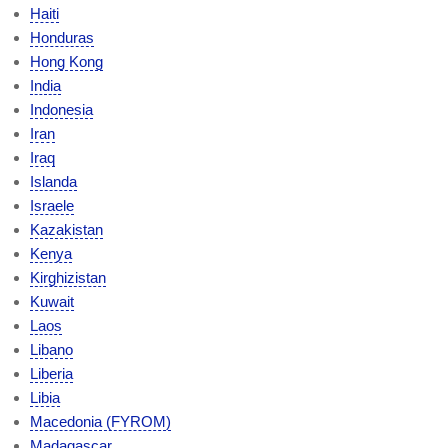
Haiti
Honduras
Hong Kong
India
Indonesia
Iran
Iraq
Islanda
Israele
Kazakistan
Kenya
Kirghizistan
Kuwait
Laos
Libano
Liberia
Libia
Macedonia (FYROM)
Madagascar