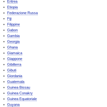
Eritrea
Etiopia
Federazione Russa
Fiji
Filippine
Gabon
Gambia
Georgia
Ghana
Giamaica
Giappone
Gibilterra
Gibuti
Giordania
Guatemala
Guinea Bissau
Guinea Conakry
Guinea Equatoriale
Guyana