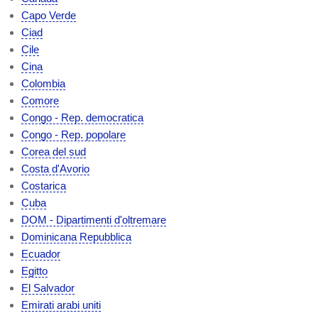
Capo Verde
Ciad
Cile
Cina
Colombia
Comore
Congo - Rep. democratica
Congo - Rep. popolare
Corea del sud
Costa d'Avorio
Costarica
Cuba
DOM - Dipartimenti d'oltremare
Dominicana Repubblica
Ecuador
Egitto
El Salvador
Emirati arabi uniti