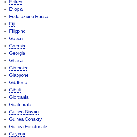
Eritrea
Etiopia
Federazione Russa
Fiji
Filippine
Gabon
Gambia
Georgia
Ghana
Giamaica
Giappone
Gibilterra
Gibuti
Giordania
Guatemala
Guinea Bissau
Guinea Conakry
Guinea Equatoriale
Guyana