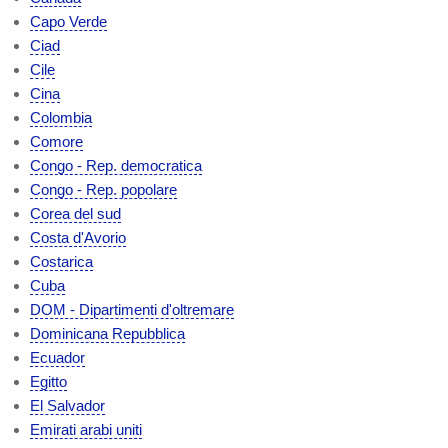
Capo Verde
Ciad
Cile
Cina
Colombia
Comore
Congo - Rep. democratica
Congo - Rep. popolare
Corea del sud
Costa d'Avorio
Costarica
Cuba
DOM - Dipartimenti d'oltremare
Dominicana Repubblica
Ecuador
Egitto
El Salvador
Emirati arabi uniti