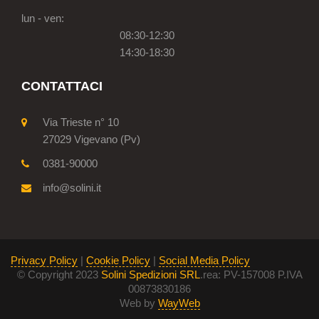
lun - ven:
08:30-12:30
14:30-18:30
CONTATTACI
Via Trieste n° 10
27029 Vigevano (Pv)
0381-90000
info@solini.it
Privacy Policy
|
Cookie Policy
|
Social Media Policy
© Copyright 2023
Solini Spedizioni SRL
.rea: PV-157008 P.IVA
00873830186
Web by
WayWeb