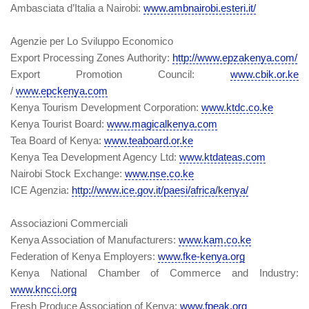
Ambasciata d’Italia a Nairobi:
www.ambnairobi.esteri.it/
Agenzie per Lo Sviluppo Economico
Export Processing Zones Authority:
http://www.epzakenya.com/
Export Promotion Council:
www.cbik.or.ke
/
www.epckenya.com
Kenya Tourism Development Corporation:
www.ktdc.co.ke
Kenya Tourist Board:
www.magicalkenya.com
Tea Board of Kenya:
www.teaboard.or.ke
Kenya Tea Development Agency Ltd:
www.ktdateas.com
Nairobi Stock Exchange:
www.nse.co.ke
ICE Agenzia:
http://www.ice.gov.it/paesi/africa/kenya/
Associazioni Commerciali
Kenya Association of Manufacturers:
www.kam.co.ke
Federation of Kenya Employers:
www.fke-kenya.org
Kenya National Chamber of Commerce and Industry:
www.kncci.org
Fresh Produce Association of Kenya:
www.fpeak.org