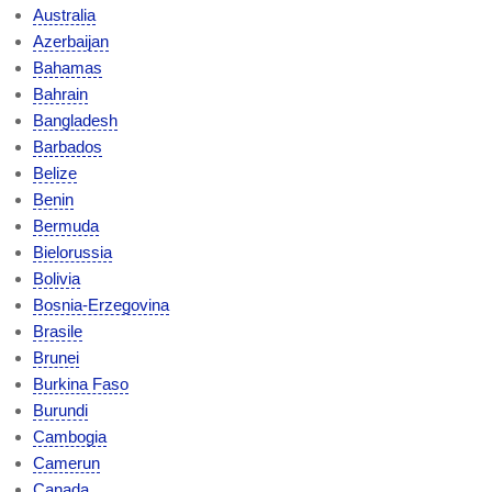
Australia
Azerbaijan
Bahamas
Bahrain
Bangladesh
Barbados
Belize
Benin
Bermuda
Bielorussia
Bolivia
Bosnia-Erzegovina
Brasile
Brunei
Burkina Faso
Burundi
Cambogia
Camerun
Canada