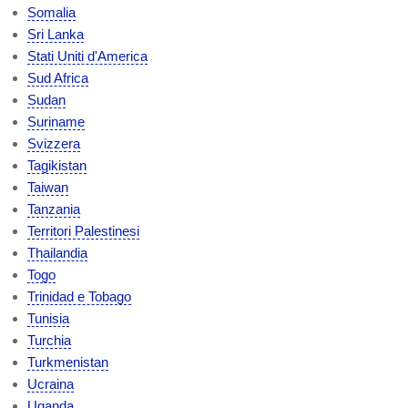
Somalia
Sri Lanka
Stati Uniti d'America
Sud Africa
Sudan
Suriname
Svizzera
Tagikistan
Taiwan
Tanzania
Territori Palestinesi
Thailandia
Togo
Trinidad e Tobago
Tunisia
Turchia
Turkmenistan
Ucraina
Uganda