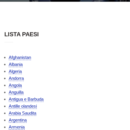
LISTA PAESI
Afghanistan
Albania
Algeria
Andorra
Angola
Anguilla
Antigua e Barbuda
Antille olandesi
Arabia Saudita
Argentina
Armenia