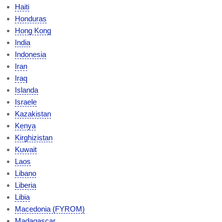
Haiti
Honduras
Hong Kong
India
Indonesia
Iran
Iraq
Islanda
Israele
Kazakistan
Kenya
Kirghizistan
Kuwait
Laos
Libano
Liberia
Libia
Macedonia (FYROM)
Madagascar