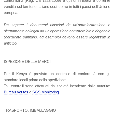
comunitaria (Reg. CE 1223/2009) e quindi in libera e corrente
vendita sul territorio italiano così come in tutti i paesi dell’Unione
europea.
Da sapere:
I documenti rilasciati da un'amministrazione e
direttamente collegati ad un'operazione commerciale o doganale
(certificato sanitario, ad esempio) devono essere legalizzati in
anticipo.
ISPEZIONE DELLE MERCI
Per il Kenya è previsto un controllo di conformità con gli
standard locali prima della spedizione.
Tali controlli sono effettuati da società incaricate dalle autorità:
Bureau Veritas
o
SGS Monitoring
.
TRASPORTO, IMBALLAGGIO