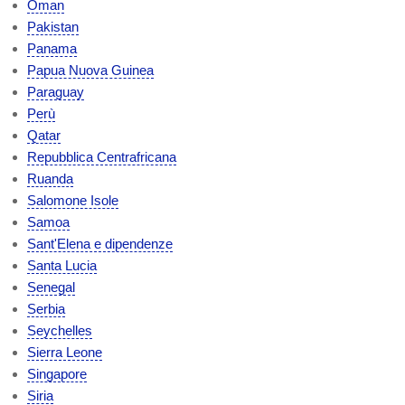
Oman
Pakistan
Panama
Papua Nuova Guinea
Paraguay
Perù
Qatar
Repubblica Centrafricana
Ruanda
Salomone Isole
Samoa
Sant'Elena e dipendenze
Santa Lucia
Senegal
Serbia
Seychelles
Sierra Leone
Singapore
Siria