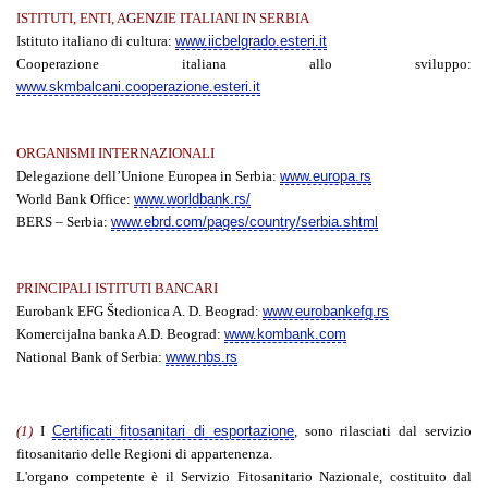
ISTITUTI, ENTI, AGENZIE ITALIANI IN SERBIA
Istituto italiano di cultura:
www.iicbelgrado.esteri.it
Cooperazione italiana allo sviluppo:
www.skmbalcani.cooperazione.esteri.it
ORGANISMI INTERNAZIONALI
Delegazione dell’Unione Europea in Serbia:
www.europa.rs
World Bank Office:
www.worldbank.rs/
BERS – Serbia:
www.ebrd.com/pages/country/serbia.shtml
PRINCIPALI ISTITUTI BANCARI
Eurobank EFG Štedionica A. D. Beograd:
www.eurobankefg.rs
Komercijalna banka A.D. Beograd:
www.kombank.com
National Bank of Serbia:
www.nbs.rs
(1)
I
Certificati fitosanitari di esportazione
, sono rilasciati dal servizio
fitosanitario delle Regioni di appartenenza.
L'organo competente è il Servizio Fitosanitario Nazionale, costituito dal