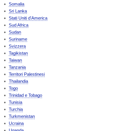
Somalia
Sri Lanka
Stati Uniti d'America
Sud Africa
Sudan
Suriname
Svizzera
Tagikistan
Taiwan
Tanzania
Territori Palestinesi
Thailandia
Togo
Trinidad e Tobago
Tunisia
Turchia
Turkmenistan
Ucraina
Uganda