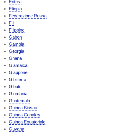
Eritrea
Etiopia
Federazione Russa
Fiji
Filippine
Gabon
Gambia
Georgia
Ghana
Giamaica
Giappone
Gibilterra
Gibuti
Giordania
Guatemala
Guinea Bissau
Guinea Conakry
Guinea Equatoriale
Guyana