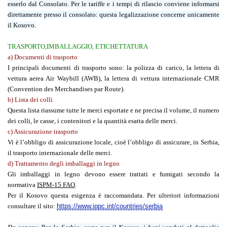
esserlo dal Consolato. Per le tariffe e i tempi di rilascio conviene informarsi
direttamente presso il consolato: questa legalizzazione concerne unicamente
il Kosovo.
TRASPORTO,IMBALLAGGIO, ETICHETTATURA
a)
Documenti di trasporto
I principali documenti di trasporto sono: la polizza di carico, la lettera di
vettura aerea Air Waybill (AWB), la lettera di vettura internazionale CMR
(Convention des Merchandises par Route).
b)
Lista dei colli
Questa lista riassume tutte le merci esportate e ne precisa il volume, il numero
dei colli, le casse, i contenitori e la quantità esatta delle merci.
c)
Assicurazione trasporto
Vi è l’obbligo di assicurazione locale, cioè l’obbligo di assicurare, in Serbia,
il trasporto internazionale delle merci.
d)
Trattamento degli imballaggi in legno
Gli imballaggi in legno devono essere trattati e fumigati secondo la
normativa
ISPM-15 FAO
.
Per il Kosovo questa esigenza è raccomandata. Per ulteriori informazioni
consultare il sito:
https://www.ippc.int/countries/serbia