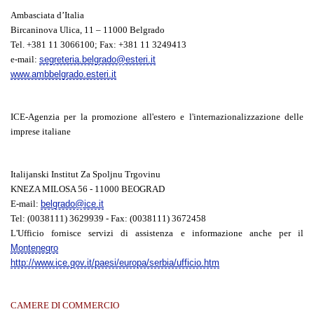
Ambasciata d’Italia
Bircaninova Ulica, 11 – 11000 Belgrado
Tel. +381 11 3066100; Fax: +381 11 3249413
e-mail:
segreteria.belgrado@esteri.it
www.ambbelgrado.esteri.it
ICE-Agenzia per la promozione all'estero e l'internazionalizzazione delle
imprese italiane
Italijanski Institut Za Spoljnu Trgovinu
KNEZA MILOSA 56 - 11000 BEOGRAD
E-mail:
belgrado@ice.it
Tel: (0038111) 3629939 - Fax: (0038111) 3672458
L'Ufficio fornisce servizi di assistenza e informazione anche per il
Montenegro
http://www.ice.gov.it/paesi/europa/serbia/ufficio.htm
CAMERE DI COMMERCIO