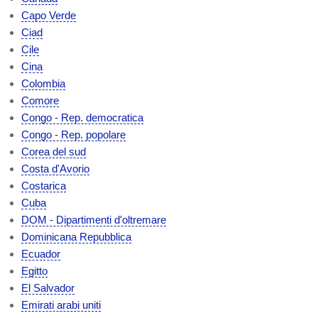
Capo Verde
Ciad
Cile
Cina
Colombia
Comore
Congo - Rep. democratica
Congo - Rep. popolare
Corea del sud
Costa d'Avorio
Costarica
Cuba
DOM - Dipartimenti d'oltremare
Dominicana Repubblica
Ecuador
Egitto
El Salvador
Emirati arabi uniti