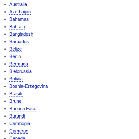
Australia
Azerbaijan
Bahamas
Bahrain
Bangladesh
Barbados
Belize
Benin
Bermuda
Bielorussia
Bolivia
Bosnia-Erzegovina
Brasile
Brunei
Burkina Faso
Burundi
Cambogia
Camerun
Canada