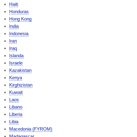
Haiti
Honduras
Hong Kong
India
Indonesia
Iran
Iraq
Islanda
Israele
Kazakistan
Kenya
Kirghizistan
Kuwait
Laos
Libano
Liberia
Libia
Macedonia (FYROM)
Madagascar