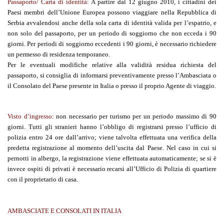
Passaporto/ Carta di identità
: A partire dal 12 giugno 2010, i cittadini dei
Paesi membri dell’Unione Europea possono viaggiare nella Repubblica di
Serbia avvalendosi anche della sola carta di identità valida per l’espatrio, e
non solo del passaporto, per un periodo di soggiorno che non ecceda i 90
giorni. Per periodi di soggiorno eccedenti i 90 giorni, è necessario richiedere
un permesso di residenza temporaneo.
Per le eventuali modifiche relative alla validità residua richiesta del
passaporto, si consiglia di informarsi preventivamente presso l’Ambasciata o
il Consolato del Paese presente in Italia o presso il proprio Agente di viaggio.
Visto d’ingresso
: non necessario per turismo per un periodo massimo di 90
giorni. Tutti gli stranieri hanno l’obbligo di registrarsi presso l’ufficio di
polizia entro 24 ore dall’arrivo; viene talvolta effettuata una verifica della
predetta registrazione al momento dell’uscita dal Paese. Nel caso in cui si
pernotti in albergo, la registrazione viene effettuata automaticamente; se si è
invece ospiti di privati è necessario recarsi all’Ufficio di Polizia di quartiere
con il proprietario di casa.
AMBASCIATE E CONSOLATI IN ITALIA