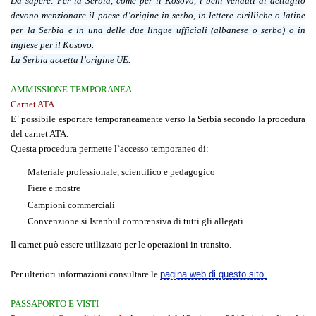
Da sapere:
Per la Serbia, come per il Kosovo, i beni venduti al dettaglio
devono menzionare il paese d’origine in serbo, in lettere cirilliche o latine
per la Serbia e in una delle due lingue ufficiali (albanese o serbo) o in
inglese per il Kosovo.
La Serbia accetta l’origine UE.
AMMISSIONE TEMPORANEA
Carnet ATA
E` possibile esportare temporaneamente verso la Serbia secondo la procedura
del carnet ATA.
Questa procedura permette l`accesso temporaneo di:
Materiale professionale, scientifico e pedagogico
Fiere e mostre
Campioni commerciali
Convenzione si Istanbul comprensiva di tutti gli allegati
Il carnet può essere utilizzato per le operazioni in transito.
Per ulteriori informazioni consultare le
pagina web di questo sito.
PASSAPORTO E VISTI