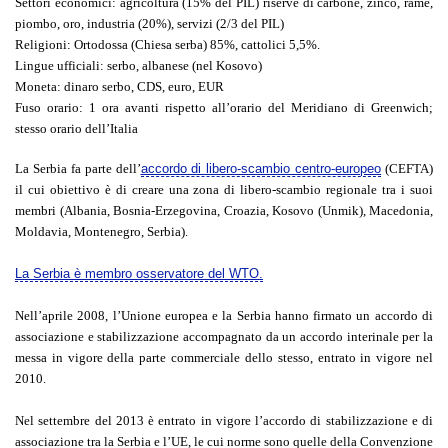
Settori economici
: agricoltura (15% del PIL) riserve di carbone, zinco, rame,
piombo, oro, industria (20%), servizi (2/3 del PIL)
Religioni
: Ortodossa (Chiesa serba) 85%, cattolici 5,5%.
Lingue ufficiali
: serbo, albanese (nel Kosovo)
Moneta
: dinaro serbo, CDS, euro, EUR
Fuso orario
: 1 ora avanti rispetto all’orario del Meridiano di Greenwich;
stesso orario dell’Italia
La Serbia fa parte dell’
accordo di libero-scambio centro-europeo
(CEFTA)
il cui obiettivo è di creare una zona di libero-scambio regionale tra i suoi
membri (Albania, Bosnia-Erzegovina, Croazia, Kosovo (Unmik), Macedonia,
Moldavia, Montenegro, Serbia).
La Serbia è membro osservatore del WTO.
Nell’aprile 2008, l’Unione europea e la Serbia hanno firmato un accordo di
associazione e stabilizzazione accompagnato da un accordo interinale per la
messa in vigore della parte commerciale dello stesso, entrato in vigore nel
2010.
Nel settembre del 2013 è entrato in vigore l’accordo di stabilizzazione e di
associazione tra la Serbia e l’UE, le cui norme sono quelle della Convenzione