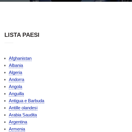
LISTA PAESI
Afghanistan
Albania
Algeria
Andorra
Angola
Anguilla
Antigua e Barbuda
Antille olandesi
Arabia Saudita
Argentina
Armenia