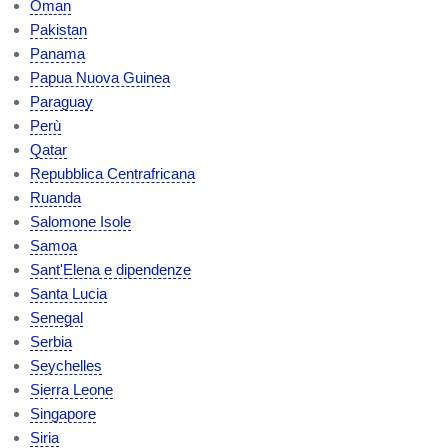
Oman
Pakistan
Panama
Papua Nuova Guinea
Paraguay
Perù
Qatar
Repubblica Centrafricana
Ruanda
Salomone Isole
Samoa
Sant'Elena e dipendenze
Santa Lucia
Senegal
Serbia
Seychelles
Sierra Leone
Singapore
Siria