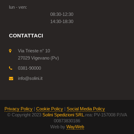
lun - ven:
08:30-12:30
14:30-18:30
CONTATTACI
Via Trieste n° 10
27029 Vigevano (Pv)
0381-90000
info@solini.it
Privacy Policy
|
Cookie Policy
|
Social Media Policy
© Copyright 2023
Solini Spedizioni SRL
.rea: PV-157008 P.IVA
00873830186
Web by
WayWeb