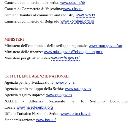
Camera di commercio italo- serba:
www.ccis.rs/it/
Camera di Commercio di Vojvodina:
www.pkv.rs
Serbian Chamber of commerce and industry:
www.pks.rs
Camera di commercio di Belgrado:
www.kombeg.org.rs
MINISTERI
Ministero dell'economia e dello sviluppo regionale:
www.merr.gov.rs/en
Ministero delle finanze:
www.mfin.gov.rs/?change_lang=en
Ministero per gli affari esteri:
www.mfa.gov.rs/
ISTITUTI, ENTI, AGENZIE NAZIONALI
Agenzia per la privatizzazione:
www.priv.rs
Agenzia per lo sviluppo della Serbia:
www.ras.gov.rs
Agenzia registro imprese:
www.apr.gov.rs
NALED - Alleanza Nazionale per lo Sviluppo Economico
Locale:
www.naled-serbia.org
Ufficio Turistico Nazionale Serbo:
www.serbia.travel
Standardizzazione:
www.iss.rs/