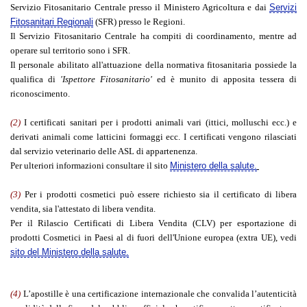
Servizio Fitosanitario Centrale presso il Ministero Agricoltura e dai
Servizi
Fitosanitari Regionali
(SFR) presso le Regioni.
Il Servizio Fitosanitario Centrale ha compiti di coordinamento, mentre ad
operare sul territorio sono i SFR.
Il personale abilitato all'attuazione della normativa fitosanitaria possiede la
qualifica di
'Ispettore Fitosanitario'
ed è munito di apposita tessera di
riconoscimento.
(2)
I certificati sanitari per i prodotti animali vari (ittici, molluschi ecc.) e
derivati animali come latticini formaggi ecc. I certificati vengono rilasciati
dal servizio veterinario delle ASL di appartenenza.
Per ulteriori informazioni consultare il sito
Ministero della salute.
(3)
Per i prodotti
cosmetici
può essere richiesto sia il certificato di libera
vendita, sia l'attestato di libera vendita.
Per il Rilascio Certificati di Libera Vendita (CLV) per esportazione di
prodotti Cosmetici in Paesi al di fuori dell'Unione europea (extra UE), vedi
sito del Ministero della salute.
(4)
L’apostille è una certificazione internazionale
che convalida l’autenticità