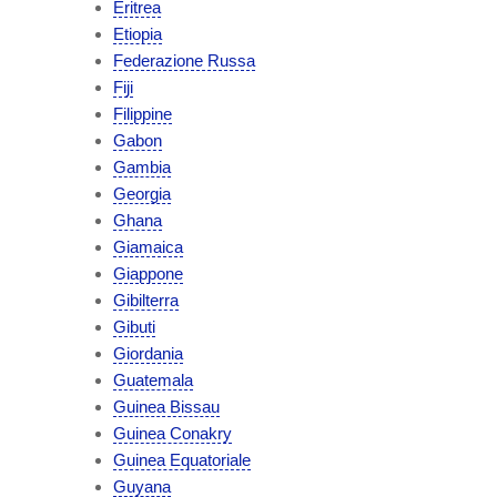
Eritrea
Etiopia
Federazione Russa
Fiji
Filippine
Gabon
Gambia
Georgia
Ghana
Giamaica
Giappone
Gibilterra
Gibuti
Giordania
Guatemala
Guinea Bissau
Guinea Conakry
Guinea Equatoriale
Guyana