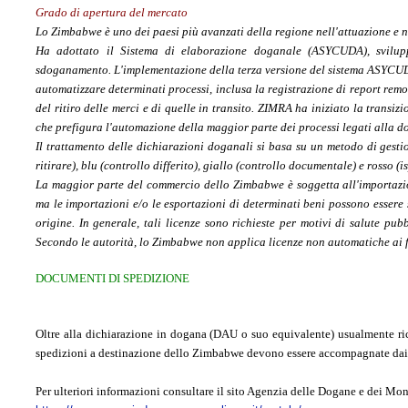
Grado di apertura del mercato
Lo Zimbabwe è uno dei paesi più avanzati della regione nell'attuazione e 
Ha adottato il Sistema di elaborazione doganale (ASYCUDA), svilupp
sdoganamento. L'implementazione della terza versione del sistema ASYCU
automatizzare determinati processi, inclusa la registrazione di report remoti
del ritiro delle merci e di quelle in transito. ZIMRA ha iniziato la trans
che prefigura l'automazione della maggior parte dei processi legati alla d
Il trattamento delle dichiarazioni doganali si basa su un metodo di gesti
ritirare), blu (controllo differito), giallo (controllo documentale) e rosso (i
La maggior parte del commercio dello Zimbabwe è soggetta all'importazion
ma le importazioni e/o le esportazioni di determinati beni possono essere
origine. In generale, tali licenze sono richieste per motivi di salute pubb
Secondo le autorità, lo Zimbabwe non applica licenze non automatiche ai fin
DOCUMENTI DI SPEDIZIONE
Oltre alla dichiarazione in dogana (DAU o suo equivalente) usualmente rich
spedizioni a destinazione dello Zimbabwe devono essere accompagnate dai 
Per ulteriori informazioni consultare il sito Agenzia delle Dogane e dei Mo