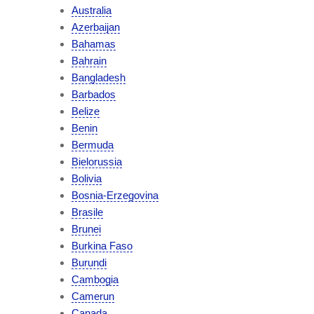
Australia
Azerbaijan
Bahamas
Bahrain
Bangladesh
Barbados
Belize
Benin
Bermuda
Bielorussia
Bolivia
Bosnia-Erzegovina
Brasile
Brunei
Burkina Faso
Burundi
Cambogia
Camerun
Canada