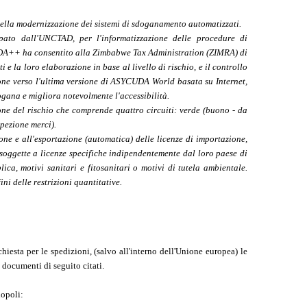
nella modernizzazione dei sistemi di sdoganamento automatizzati.
ato dall'UNCTAD, per l'informatizzazione delle procedure di
DA++ ha consentito alla Zimbabwe Tax Administration (ZIMRA) di
 e la loro elaborazione in base al livello di rischio, e il controllo
izione verso l'ultima versione di ASYCUDA World basata su Internet,
ogana e migliora notevolmente l'accessibilità.
one del rischio che comprende quattro circuiti: verde (buono - da
spezione merci).
e e all'esportazione (automatica) delle licenze di importazione,
 soggette a licenze specifiche indipendentemente dal loro paese di
lica, motivi sanitari e fitosanitari o motivi di tutela ambientale.
i delle restrizioni quantitative.
iesta per le spedizioni, (salvo all'interno dell'Unione europea) le
documenti di seguito citati.
nopoli: