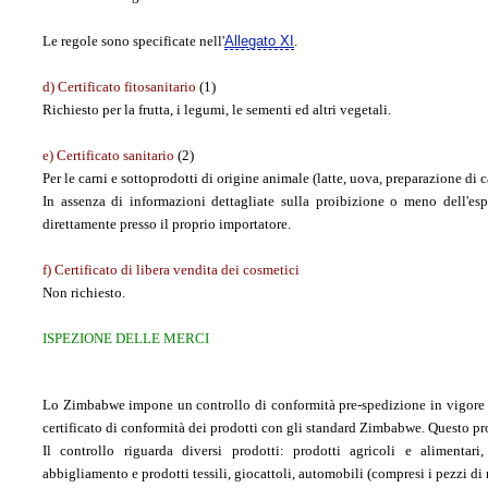
Le regole sono specificate nell'
Allegato XI
.
d) Certificato fitosanitario
(1)
Richiesto per la frutta, i legumi, le sementi ed altri vegetali.
e) Certificato sanitario
(2)
Per le carni e sottoprodotti di origine animale (latte, uova, preparazione di c
In assenza di informazioni dettagliate sulla proibizione o meno dell'esp
direttamente presso il proprio importatore.
f) Certificato di libera vendita dei cosmetici
Non richiesto.
ISPEZIONE DELLE MERCI
Lo Zimbabwe impone un controllo di conformità pre-spedizione in vigore d
certificato di conformità dei prodotti con gli standard Zimbabwe. Questo 
Il controllo riguarda diversi prodotti: prodotti agricoli e alimentari, 
abbigliamento e prodotti tessili, giocattoli, automobili (compresi i pezzi di 