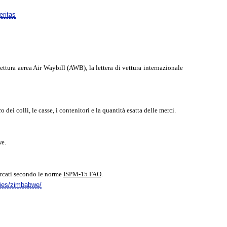
eritas
vettura aerea Air Waybill (AWB), la lettera di vettura internazionale
 dei colli, le casse, i contenitori e la quantità esatta delle merci.
we.
arcati secondo le norme
ISPM-15 FAO
.
ries/zimbabwe/