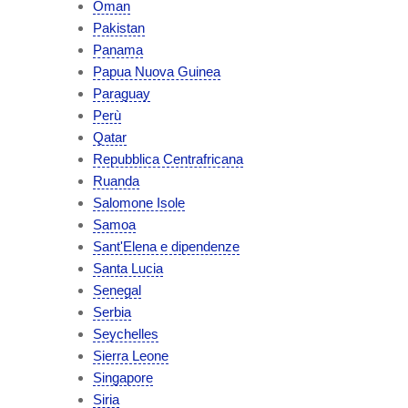
Oman
Pakistan
Panama
Papua Nuova Guinea
Paraguay
Perù
Qatar
Repubblica Centrafricana
Ruanda
Salomone Isole
Samoa
Sant'Elena e dipendenze
Santa Lucia
Senegal
Serbia
Seychelles
Sierra Leone
Singapore
Siria