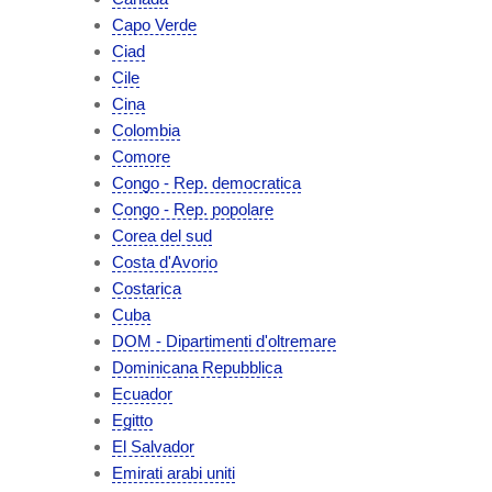
Capo Verde
Ciad
Cile
Cina
Colombia
Comore
Congo - Rep. democratica
Congo - Rep. popolare
Corea del sud
Costa d'Avorio
Costarica
Cuba
DOM - Dipartimenti d'oltremare
Dominicana Repubblica
Ecuador
Egitto
El Salvador
Emirati arabi uniti