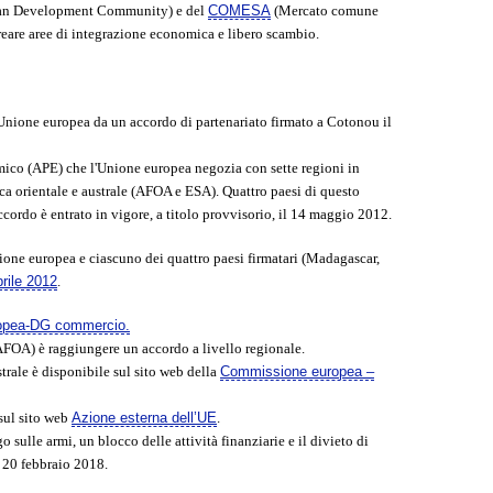
can Development Community) e del
COMESA
(Mercato comune
creare aree di integrazione economica e libero scambio.
'Unione europea da un accordo di partenariato firmato a Cotonou il
mico (APE) che l'Unione europea negozia con sette regioni in
ica orientale e australe (AFOA e ESA). Quattro paesi di questo
ordo è entrato in vigore, a titolo provvisorio, il 14 maggio 2012.
Unione europea e ciascuno dei quattro paesi firmatari (Madagascar,
rile 2012
.
opea-DG commercio.
(AFOA) è raggiungere un accordo a livello regionale.
strale è disponibile sul sito web della
Commissione europea –
 sul sito web
Azione esterna dell’UE
.
lle armi, un blocco delle attività finanziarie e il divieto di
l 20 febbraio 2018.