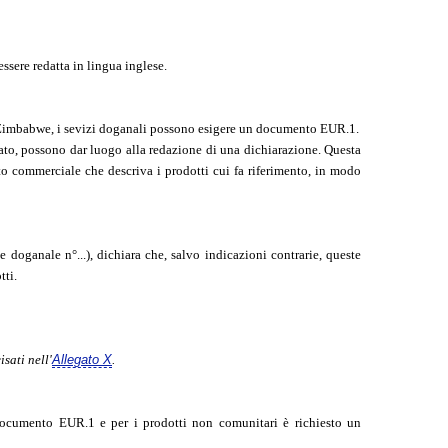
ssere redatta in lingua inglese.
o Zimbabwe, i sevizi doganali possono esigere un documento EUR.1.
itato, possono dar luogo alla redazione di una dichiarazione. Questa
o commerciale che descriva i prodotti cui fa riferimento, in modo
 doganale n°...), dichiara che, salvo indicazioni contrarie, queste
tti.
sati nell'
Allegato X
.
documento EUR.1 e per i prodotti non comunitari è richiesto un