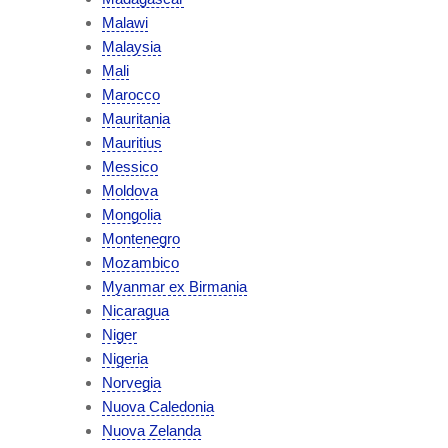
Malawi
Malaysia
Mali
Marocco
Mauritania
Mauritius
Messico
Moldova
Mongolia
Montenegro
Mozambico
Myanmar ex Birmania
Nicaragua
Niger
Nigeria
Norvegia
Nuova Caledonia
Nuova Zelanda