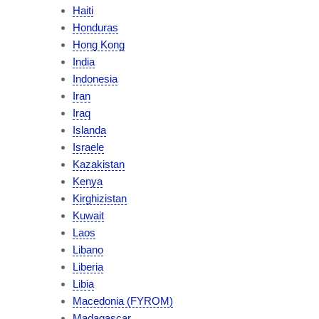
Haiti
Honduras
Hong Kong
India
Indonesia
Iran
Iraq
Islanda
Israele
Kazakistan
Kenya
Kirghizistan
Kuwait
Laos
Libano
Liberia
Libia
Macedonia (FYROM)
Madagascar