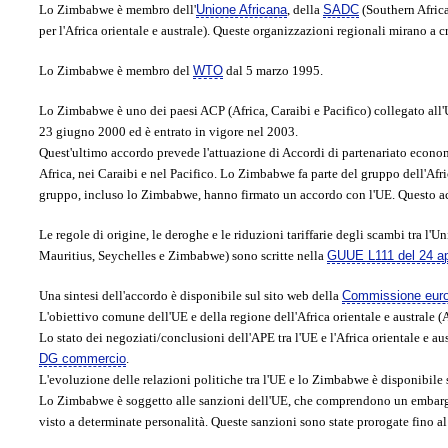
Lo Zimbabwe è membro dell'
Unione Africana
,
della
SADC
(Southern Afri
per l'Africa orientale e australe). Queste organizzazioni regionali mirano a 
Lo Zimbabwe è membro del
WTO
dal 5 marzo 1995.
Lo Zimbabwe è uno dei paesi ACP (Africa, Caraibi e Pacifico) collegato all
23 giugno 2000 ed è entrato in vigore nel 2003.
Quest'ultimo accordo prevede l'attuazione di Accordi di partenariato econo
Africa, nei Caraibi e nel Pacifico. Lo Zimbabwe fa parte del gruppo dell'Afr
gruppo, incluso lo Zimbabwe, hanno firmato un accordo con l'UE. Questo acc
Le regole di origine, le deroghe e le riduzioni tariffarie degli scambi tra l'
Mauritius, Seychelles e Zimbabwe) sono scritte nella
GUUE L111 del 24 ap
Una sintesi dell'accordo è disponibile sul sito web della
Commissione eur
L'obiettivo comune dell'UE e della regione dell'Africa orientale e australe 
Lo stato dei negoziati/conclusioni dell'APE tra l'UE e l'Africa orientale e au
DG commercio
.
L'evoluzione delle relazioni politiche tra l'UE e lo Zimbabwe è disponibile
Lo Zimbabwe è soggetto alle sanzioni dell'UE, che comprendono un embargo su
visto a determinate personalità. Queste sanzioni sono state prorogate fino a