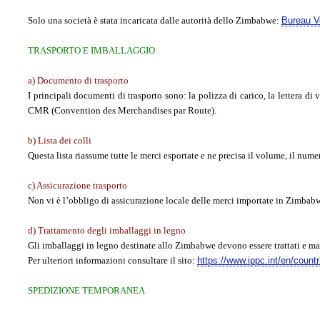
Solo una società è stata incaricata dalle autorità dello Zimbabwe:
Bureau V
TRASPORTO E IMBALLAGGIO
a)
Documento di trasporto
I principali documenti di trasporto sono: la polizza di carico, la lettera di 
CMR (Convention des Merchandises par Route).
b)
Lista dei colli
Questa lista riassume tutte le merci esportate e ne precisa il volume, il numero
c) Assicurazione trasporto
Non vi è l’obbligo di assicurazione locale delle merci importate in Zimbab
d) Trattamento degli imballaggi in legno
Gli imballaggi in legno destinate allo Zimbabwe devono essere trattati e m
Per ulteriori informazioni consultare il sito:
https://www.ippc.int/en/count
SPEDIZIONE TEMPORANEA