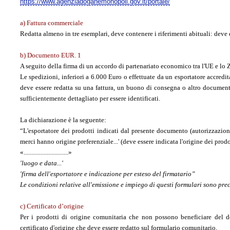
https://www.agenziadoganemonopoli.gov.it/portale/
a) Fattura commerciale
Redatta almeno in tre esemplari, deve contenere i riferimenti abituali: deve e
b) Documento EUR. 1
A seguito della firma di un accordo di partenariato economico tra l'UE e l
Le spedizioni, inferiori a 6.000 Euro o effettuate da un esportatore accred
deve essere redatta su una fattura, un buono di consegna o altro document
sufficientemente dettagliato per essere identificati.
La dichiarazione è la seguente:
“L'esportatore dei prodotti indicati dal presente documento (autorizzazione
merci hanno origine preferenziale...' (deve essere indicata l'origine dei prodo
«.............................»
'luogo e data...'
'firma dell'esportatore e indicazione per esteso del firmatario”
Le condizioni relative all'emissione e impiego di questi formulari sono preci
c) Certificato d’origine
Per i prodotti di origine comunitaria che non possono beneficiare del 
certificato d'origine che deve essere redatto sul formulario comunitario.