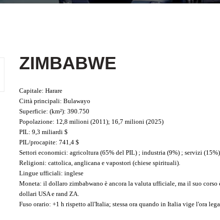
ZIMBABWE
Capitale
: Harare
Città principali
: Bulawayo
Superficie:
(km²): 390.750
Popolazione
: 12,8 milioni (2011); 16,7 milioni (2025)
PIL
: 9,3 miliardi $
PIL/procapite
: 741,4 $
Settori economici
: agricoltura (65% del PIL) ; industria (9%) ; servizi (15%)
Religioni
: cattolica, anglicana e vapostori (chiese spirituali).
Lingue ufficiali
: inglese
Moneta
: il dollaro zimbabwano è ancora la valuta ufficiale, ma il suo cors
dollari USA e rand ZA.
Fuso orario
: +1 h rispetto all'Italia; stessa ora quando in Italia vige l'ora lega