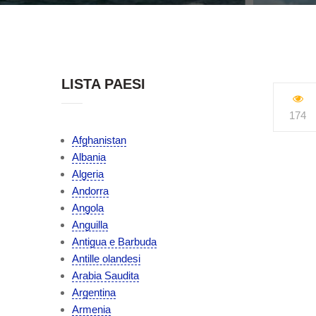
LISTA PAESI
174
Afghanistan
Albania
Algeria
Andorra
Angola
Anguilla
Antigua e Barbuda
Antille olandesi
Arabia Saudita
Argentina
Armenia