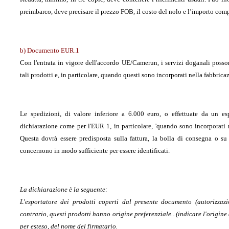
preimbarco, deve precisare il prezzo FOB, il costo del nolo e l’importo com
b) Documento EUR.1
Con l'entrata in vigore dell'accordo UE/Camerun, i servizi doganali pos
tali prodotti e, in particolare, quando questi sono incorporati nella fabbrica
Le spedizioni, di valore inferiore a 6.000 euro, o effettuate da un es
dichiarazione come per l'EUR 1, in particolare, 'quando sono incorporati n
Questa dovrà essere predisposta sulla fattura, la bolla di consegna o s
concernono in modo sufficiente per essere identificati.
La dichiarazione è la seguente:
L'esportatore dei prodotti coperti dal presente documento (autorizzazi
contrario, questi prodotti hanno origine preferenziale...(indicare l'origine 
per esteso, del nome del firmatario.