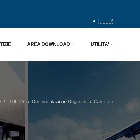
TIZIE
AREA DOWNLOAD
UTILITA'
e
UTILITA'
Documentazione Doganale
Camerun