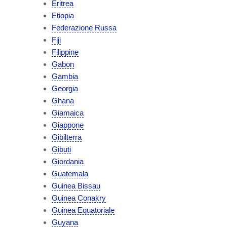
Eritrea
Etiopia
Federazione Russa
Fiji
Filippine
Gabon
Gambia
Georgia
Ghana
Giamaica
Giappone
Gibilterra
Gibuti
Giordania
Guatemala
Guinea Bissau
Guinea Conakry
Guinea Equatoriale
Guyana