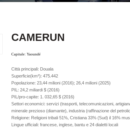
CAMERUN
Capitale
: Yaoundé
Città principali
: Douala
Superficie
(km²): 475.442
Popolazione
: 23,44 milioni (2016); 26,4 milioni (2025)
PIL
: 24,2 miliardi $ (2016)
PIL/pro-capite
: 1. 032,65 $ (2016)
Settori economici
: servizi (trasporti, telecomunicazioni, artigia
minerale prezioso (diamante), industria (raffinazione del petrolio
Religione
: Religioni tribali 51%, Cristiana 33% (Sud) il 16% m
Lingue ufficiali
: francese, inglese, bantu e 24 dialetti locali