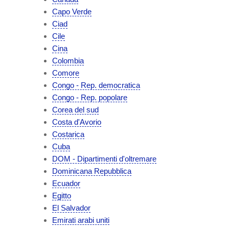
Capo Verde
Ciad
Cile
Cina
Colombia
Comore
Congo - Rep. democratica
Congo - Rep. popolare
Corea del sud
Costa d'Avorio
Costarica
Cuba
DOM - Dipartimenti d'oltremare
Dominicana Repubblica
Ecuador
Egitto
El Salvador
Emirati arabi uniti