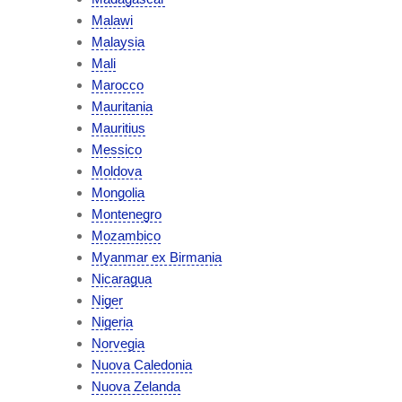
Malawi
Malaysia
Mali
Marocco
Mauritania
Mauritius
Messico
Moldova
Mongolia
Montenegro
Mozambico
Myanmar ex Birmania
Nicaragua
Niger
Nigeria
Norvegia
Nuova Caledonia
Nuova Zelanda