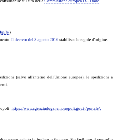
 consultabile sul sito della
Commissione europea DG Trade
.
hp/fr/
)
amento.
Il decreto del 3 agosto 2016
stabilisce le regole d'origine.
dizioni (salvo all'interno dell'Unione europea), le spedizioni a
enti.
nopoli:
https://www.agenziadoganemonopoli.gov.it/portale/.
re essere redatta in inglese o francese. Per facilitare il controllo