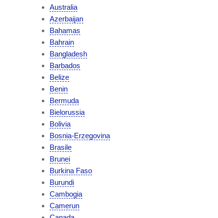
Australia
Azerbaijan
Bahamas
Bahrain
Bangladesh
Barbados
Belize
Benin
Bermuda
Bielorussia
Bolivia
Bosnia-Erzegovina
Brasile
Brunei
Burkina Faso
Burundi
Cambogia
Camerun
Canada