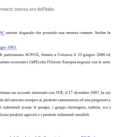
enwich; stessa ora dell'Italia
AC
unione doganale che possiede una moneta comune. Inoltre fa
ggio 1963.
o di partenariato ACP/CE, firmato a Cotonou il 23 giugno 2000 ed
enariato economici (APE) che l'Unione Europea negozia con le sette
 firmato un accordo interinale con l'UE, il 17 dicembre 2007, la cui
tale del mercato europeo ai prodotti camerunensi ed una progressiva
 industriali (come le pompe, i gruppi elettrogeni, turbine, ecc.)
cuni prodotti agricoli e i prodotti industriali sensibili.