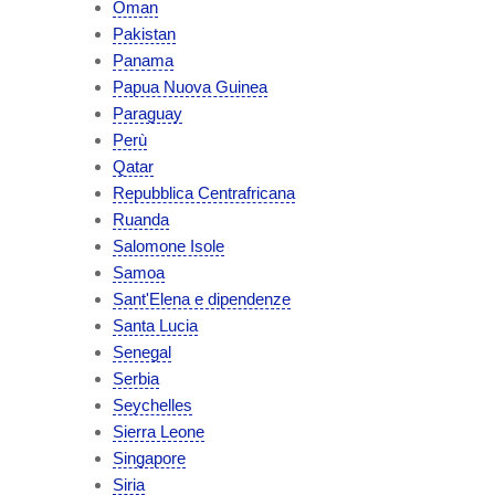
Oman
Pakistan
Panama
Papua Nuova Guinea
Paraguay
Perù
Qatar
Repubblica Centrafricana
Ruanda
Salomone Isole
Samoa
Sant'Elena e dipendenze
Santa Lucia
Senegal
Serbia
Seychelles
Sierra Leone
Singapore
Siria