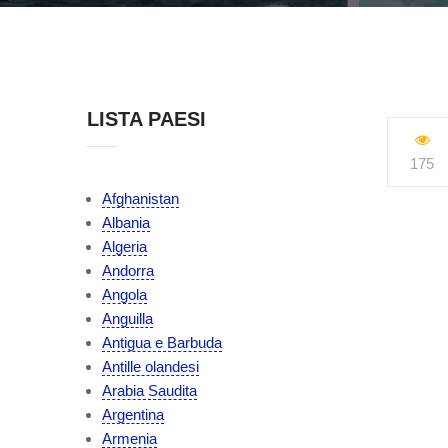
LISTA PAESI
175
Afghanistan
Albania
Algeria
Andorra
Angola
Anguilla
Antigua e Barbuda
Antille olandesi
Arabia Saudita
Argentina
Armenia