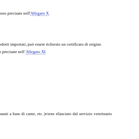
sono precisate nell'
Allegato X
.
dotti importati, può essere richiesto un certificato di origine.
o precisate nell`
Allegato XI
.
rati a base di carne, etc..)viene rilasciato dal servizio veterinario