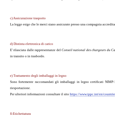
c) Assicurazione trasporto
La legge esige che le merci siano assicurate presso una compagnia accredita
d) Distinta elettronica di carico
E' rilasciata dalle rappresentanze del
Conseil national des chargeurs du 
in transito o in trasbordo.
e) Trattamento degli imballaggi in legno
Sono fortemente raccomandati gli imballaggi in legno certificati NIMP-1
riesportazione.
Per ulteriori informazioni consultare il sito
https://www.ippc.int/en/countri
f) Etichettatura