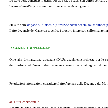
Lo stato delle conclusioni degli APE tra l’UE e i paesi dell’Africa centrale è
Le procedure d’importazione sono ancora considerate gravose.
Sul sito delle
dogane del Camerun
(
http://www.douanes.cm/douane/index.p
Il sito doganale del Camerun specifica i prodotti interessati dallo smantell
DOCUMENTI DI SPEDIZIONE
Oltre alla dichiarazione doganale (DAU), usualmente richiesta per le spe
destinazione del Camerun devono essere accompagnate dai seguenti docum
Per ulteriori informazioni consultare il sito Agenzia delle Dogane e dei Mo
a) Fattura commerciale
Redatta, minimo, in tre copie, deve contenere i riferimenti usuali. Può inolt