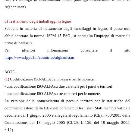
Afghanistan).
d) Trattamento degli imballaggi in legno
Sebbene in materia di trattamento degli imballaggi in legno, il paese non
abbia adottato la norma
ISPM-15 FAO
, si consiglia l'impiego di materiale
privo di parassiti.
Per ulteriori informazioni consultare il sito
https://www.ippc.int/countries/afghanistan
NOTE
(1)
Codificazione ISO-ALFA per i paesi e per le monete:
- una codificazione ISO-ALFA su due caratteri per i paesi e territori;
- una codificazione ISO-ALFA su tre caratteri per le monete.
La versione della nomenclatura di paesi e territori per le statistiche del
commercio estero della UE e del commercio tra i suoi Stati membri valida a
decorrere dal 1 giugno 2005 è allegata al regolamento (CE) n.750/2005 della
Commissione, del 18 maggio 2005 (GUUE L 156, del 19 maggio 2005,
p.12).