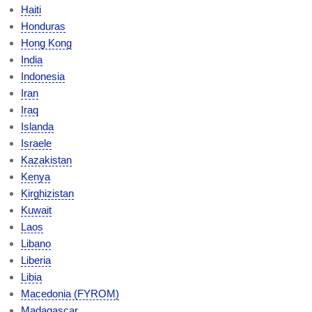
Haiti
Honduras
Hong Kong
India
Indonesia
Iran
Iraq
Islanda
Israele
Kazakistan
Kenya
Kirghizistan
Kuwait
Laos
Libano
Liberia
Libia
Macedonia (FYROM)
Madagascar