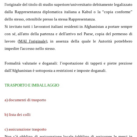
l'originale del titolo di studio superiore/universitario debitamente legalizzato
dalla Rappresentanza diplomatica italiana a Kabul o la “copia conforme”
dello stesso, ottenibile presso la stessa Rappresentanza.
Si invitato tutti i lavoratori italiani residenti in Afghanistan a portare sempre
con sé, all'atto della partenza e dell'arrivo nel Paese, copia del permesso di
lavoro (
MAI l'originale
), in assenza della quale le Autorità potrebbero
impedire l'accesso nello stesso.
Formalità valutarie e doganali:
l’esportazione di tappeti e pietre preziose
dall'Afghanistan è sottoposta a restrizioni e imposte doganali.
TRASPORTO E IMBALLAGGIO
a) documenti di trasporto
b) lista dei colli
c) assicurazione trasporto
Non c’è obbligo di assicurazione locale (obbligo di assicurare le merci in