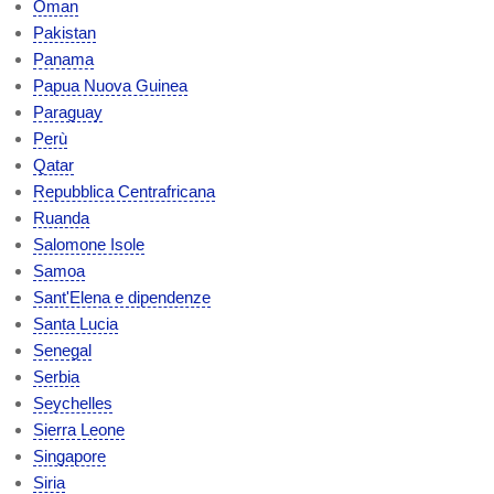
Oman
Pakistan
Panama
Papua Nuova Guinea
Paraguay
Perù
Qatar
Repubblica Centrafricana
Ruanda
Salomone Isole
Samoa
Sant'Elena e dipendenze
Santa Lucia
Senegal
Serbia
Seychelles
Sierra Leone
Singapore
Siria