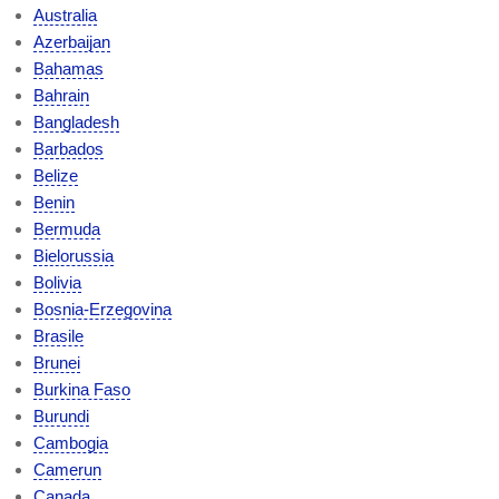
Australia
Azerbaijan
Bahamas
Bahrain
Bangladesh
Barbados
Belize
Benin
Bermuda
Bielorussia
Bolivia
Bosnia-Erzegovina
Brasile
Brunei
Burkina Faso
Burundi
Cambogia
Camerun
Canada