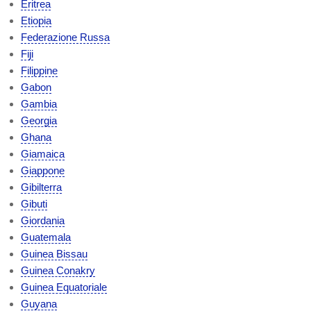
Eritrea
Etiopia
Federazione Russa
Fiji
Filippine
Gabon
Gambia
Georgia
Ghana
Giamaica
Giappone
Gibilterra
Gibuti
Giordania
Guatemala
Guinea Bissau
Guinea Conakry
Guinea Equatoriale
Guyana