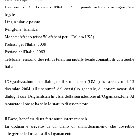
Fuso orario
: +3h30 rispetto all'Italia; +2h30 quando in Italia è in vigore l'ora
legale.
Lingue:
dari e pashto
Religione
: islamica
Moneta
: Afgano (circa 50 afghani per 1 Dollaro USA)
Prefisso per l'Italia
: 0039
Prefisso dall'Italia
: 0093
Telefonia
: esistono due reti di telefonia mobile locale compatibili con quelle
italiane.
L'Organizzazione mondiale per il Commercio (OMC) ha accettato il 13
dicembre 2004, all’unanimità del consiglio generale, di portare avanti dei
dialoghi con l'Afghanistan in vista della sua adesione all'Organizzazione. Al
momento il paese ha solo lo statuto di osservatore.
Il Paese, beneficia di un forte aiuto internazionale.
La dogana è oggetto di un piano di ammodernamento che dovrebbe
alleggerire le formalità di sdoganamento.