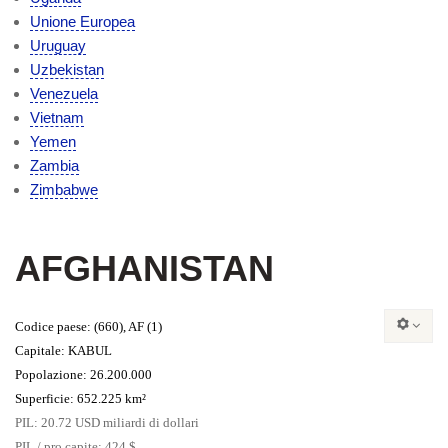
Unione Europea
Uruguay
Uzbekistan
Venezuela
Vietnam
Yemen
Zambia
Zimbabwe
AFGHANISTAN
Codice paese
: (660), AF (1)
Capitale
: KABUL
Popolazione
: 26.200.000
Superficie
: 652.225 km²
PIL
: 20.72 USD miliardi di dollari
PIL / pro capite
: 424 $