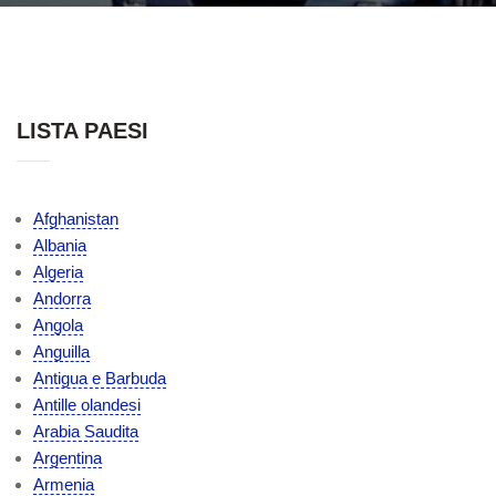
LISTA PAESI
Afghanistan
Albania
Algeria
Andorra
Angola
Anguilla
Antigua e Barbuda
Antille olandesi
Arabia Saudita
Argentina
Armenia