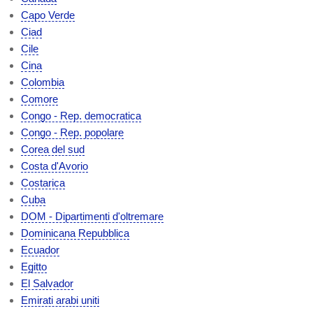
Capo Verde
Ciad
Cile
Cina
Colombia
Comore
Congo - Rep. democratica
Congo - Rep. popolare
Corea del sud
Costa d'Avorio
Costarica
Cuba
DOM - Dipartimenti d'oltremare
Dominicana Repubblica
Ecuador
Egitto
El Salvador
Emirati arabi uniti