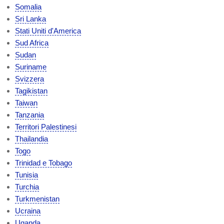
Somalia
Sri Lanka
Stati Uniti d'America
Sud Africa
Sudan
Suriname
Svizzera
Tagikistan
Taiwan
Tanzania
Territori Palestinesi
Thailandia
Togo
Trinidad e Tobago
Tunisia
Turchia
Turkmenistan
Ucraina
Uganda