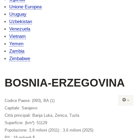
Unione Europea
Uruguay
Uzbekistan
Venezuela
Vietnam
Yemen
Zambia
Zimbabwe
BOSNIA-ERZEGOVINA
Codice Paese
: (093), BA (1)
Capitale
: Sarajevo
Città principali
: Banja Luka, Zenica, Tuzla
Superficie:
(km²): 51129
Popolazione
: 3,8 milioni (2011) ; 3,6 milioni (2025)
PIL
: 18 miliardi $