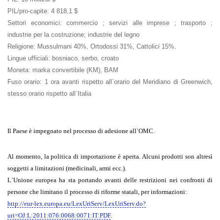
PIL/pro-capite
: 4 818,1 $
Settori economici
: commercio ; servizi alle imprese ; trasporto ;
industrie per la costruzione; industrie del legno
Religione
: Mussulmani 40%, Ortodossi 31%, Cattolici 15%.
Lingue ufficiali
: bosniaco, serbo, croato
Moneta
: marka convertibile (KM), BAM
Fuso orario
: 1 ora avanti rispetto all`orario del Meridiano di Greenwich,
stesso orario rispetto all`Italia
Il Paese è impegnato nel processo di adesione all`OMC.
Al momento, la politica di importazione è aperta. Alcuni prodotti son altresì
soggetti a limitazioni (medicinali, armi ecc.).
L`Unione europea ha sta portando avanti delle restrizioni nei confronti di
persone che limitano il processo di riforme statali, per informazioni:
http://eur-lex.europa.eu/LexUriServ/LexUriServ.do?
uri=OJ:L:2011:076:0068:0071:IT:PDF
.