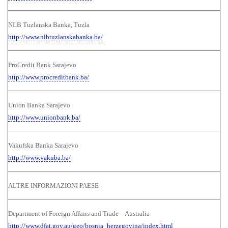
NLB Tuzlanska Banka, Tuzla
http://www.nlbtuzlanskabanka.ba/
ProCredit Bank Sarajevo
http://www.procreditbank.ba/
Union Banka Sarajevo
http://www.unionbank.ba/
Vakufska Banka Sarajevo
http://www.vakuba.ba/
ALTRE INFORMAZIONI PAESE
Department of Foreign Affairs and Trade – Australia
http://www.dfat.gov.au/geo/bosnia_herzegovina/index.html