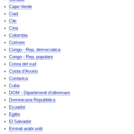
Capo Verde
Ciad
Cile
Cina
Colombia
Comore
Congo - Rep. democratica
Congo - Rep. popolare
Corea del sud
Costa d'Avorio
Costarica
Cuba
DOM - Dipartimenti d'oltremare
Dominicana Repubblica
Ecuador
Egitto
El Salvador
Emirati arabi uniti