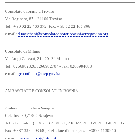
Consolato onorario a Treviso
Via Reginato, 87 – 31100 Treviso
Tel.: + 39 02 22 466 372- Fax: + 39 02 22 466 366
e-mail:
d.moscheni@consolatoonorariobosniaerzegovina.org
Consolato di Milano
Via Luigi Galvani, 21 - 20124 Milano
Tel.: 0266982826/0266982707 - Fax: 0266984688
e-mail:
gco.milano@mvp.gov.ba
AMBASCIATE E CONSOLATI IN BOSNIA
Ambasciata d'Italia a Sarajevo
Cekalusa 39,71000 Sarajevo
Tel.: (Centralino) + 387 33 21 80 21; 218022, 203959, 203960, 203961
Fax: + 387 33 65 93 68 ; Cellulare d’emergenza: +387 61130246
e-mail:
amb.sarajevo@esteri.it