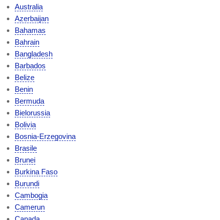
Australia
Azerbaijan
Bahamas
Bahrain
Bangladesh
Barbados
Belize
Benin
Bermuda
Bielorussia
Bolivia
Bosnia-Erzegovina
Brasile
Brunei
Burkina Faso
Burundi
Cambogia
Camerun
Canada