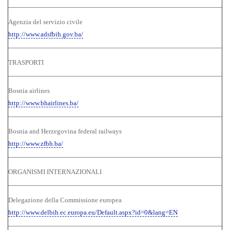
Agenzia del servizio civile
http://www.adsfbih.gov.ba/
TRASPORTI
Bosnia airlines
http://www.bhairlines.ba/
Bosnia and Herzegovina federal railways
http://www.zfbh.ba/
ORGANISMI INTERNAZIONALI
Delegazione della Commissione europea
http://www.delbih.ec.europa.eu/Default.aspx?id=0&lang=EN