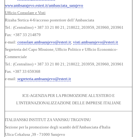
www.ambsarajevo.esteri.it/ambasciata_sarajevo
Ufficio Consolare e Visti
Rizaha Stetica 4-6/accesso posteriore dell’Ambasciata
Tel.: (Centralino) + 387 33 21 80 21; 218022, 203959, 203960, 203961
Fax: +387 33 214879
e-mail:
consolare.ambsarajevo@esteri.it
;
visti.ambsarajevo@esteri.it
Segreteria del Capo Missione, Ufficio Politico e Ufficio Economico-
Commerciale
Tel.: (Centralino) + 387 33 21 80 21; 218022, 203959, 203960, 203961
Fax. +387 33 659368
e-mail:
segreteria.ambsarajevo@esteri.it
ICE-AGENZIA PER LA PROMOZIONE ALL'ESTERO E
L'INTERNAZIONALIZZAZIONE DELLE IMPRESE ITALIANE
ITALIJANSKI INSTITUT ZA VANJSKU TRGOVINU
Sezione per la promozione degli scambi dell'Ambasciata d'Italia
Ulica Cekalusa ,39 - 71000 Sarajevo