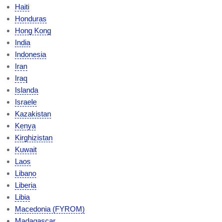
Haiti
Honduras
Hong Kong
India
Indonesia
Iran
Iraq
Islanda
Israele
Kazakistan
Kenya
Kirghizistan
Kuwait
Laos
Libano
Liberia
Libia
Macedonia (FYROM)
Madagascar