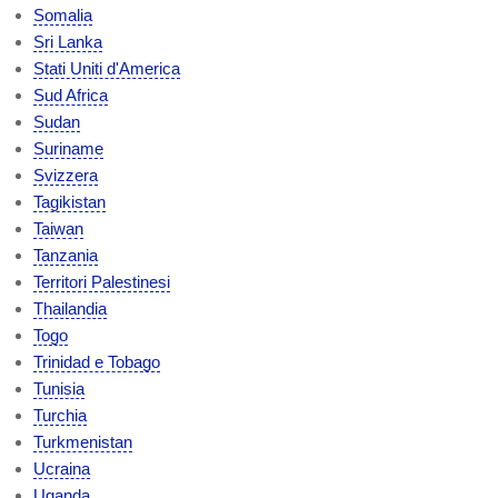
Somalia
Sri Lanka
Stati Uniti d'America
Sud Africa
Sudan
Suriname
Svizzera
Tagikistan
Taiwan
Tanzania
Territori Palestinesi
Thailandia
Togo
Trinidad e Tobago
Tunisia
Turchia
Turkmenistan
Ucraina
Uganda