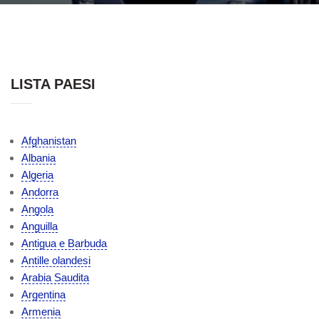
LISTA PAESI
Afghanistan
Albania
Algeria
Andorra
Angola
Anguilla
Antigua e Barbuda
Antille olandesi
Arabia Saudita
Argentina
Armenia