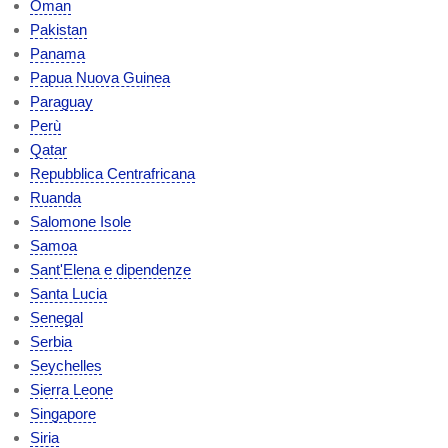
Oman
Pakistan
Panama
Papua Nuova Guinea
Paraguay
Perù
Qatar
Repubblica Centrafricana
Ruanda
Salomone Isole
Samoa
Sant'Elena e dipendenze
Santa Lucia
Senegal
Serbia
Seychelles
Sierra Leone
Singapore
Siria