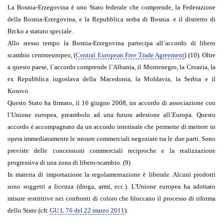
La Bosnia-Erzegovina è uno Stato federale che comprende, la Federazione
della Bosnia-Erzegovina, e la Repubblica serba di Bosnia. e il distretto di
Brcko a statuto speciale.
Allo stesso tempo la Bosnia-Erzegovina partecipa all`accordo di libero
scambio centroeuropeo, (
Central European Free Trade Agreement
) (10). Oltre
a questo paese, l`accordo comprende l`Albania, il Montenegro, la Croazia, la
ex Repubblica iugoslava della Macedonia, la Moldavia, la Serbia e il
Kosovo.
Questo Stato ha firmato, il 16 giugno 2008, un accordo di associazione con
l`Unione europea, preambolo ad una futura adesione all`Europa. Questo
accordo è accompagnato da un accordo interinale che permette di mettere in
opera immediatamente le misure commerciali negoziate tra le due parti. Sono
previste delle concessioni commerciali reciproche e la realizzazione
progressiva di una zona di libero-scambio. (9)
In materia di importazione la regolamentazione è liberale. Alcuni prodotti
sono soggetti a licenza (droga, armi, ecc.). L'Unione europea ha adottato
misure restrittive nei confronti di coloro che bloccano il processo di riforma
dello Stato (cfr.
GU L 76 del 22 marzo 2011
).