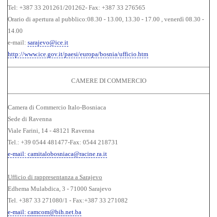
Tel: +387 33 201261/201262- Fax: +387 33 276565
Orario di apertura al pubblico:08.30 - 13.00, 13.30 - 17.00 , venerdì 08.30 -
14.00
e-mail:
sarajevo@ice.it
http://www.ice.gov.it/paesi/europa/bosnia/ufficio.htm
CAMERE DI COMMERCIO
Camera di Commercio Italo-Bosniaca
Sede di Ravenna
Viale Farini, 14 - 48121 Ravenna
Tel.: +39 0544 481477-Fax: 0544 218731
e-mail:
camitalobosniaca@racine.ra.it
Ufficio di rappresentanza a Sarajevo
Edhema Mulabdica, 3 - 71000 Sarajevo
Tel. +387 33 271080/1 - Fax:+387 33 271082
e-mail:
camcom@bih.net.ba