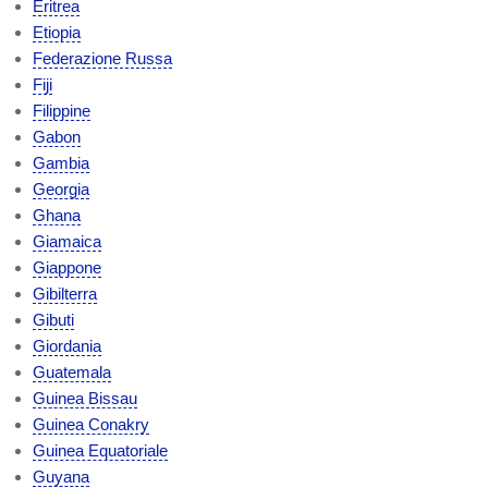
Eritrea
Etiopia
Federazione Russa
Fiji
Filippine
Gabon
Gambia
Georgia
Ghana
Giamaica
Giappone
Gibilterra
Gibuti
Giordania
Guatemala
Guinea Bissau
Guinea Conakry
Guinea Equatoriale
Guyana