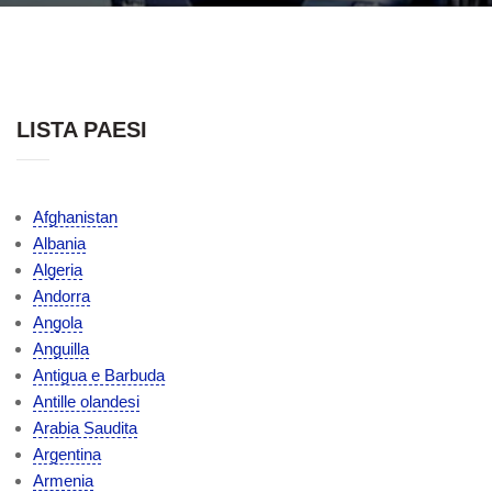
LISTA PAESI
Afghanistan
Albania
Algeria
Andorra
Angola
Anguilla
Antigua e Barbuda
Antille olandesi
Arabia Saudita
Argentina
Armenia