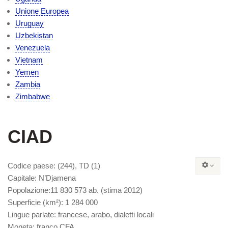
Unione Europea
Uruguay
Uzbekistan
Venezuela
Vietnam
Yemen
Zambia
Zimbabwe
CIAD
Codice paese
: (244), TD (1)
Capitale
: N’Djamena
Popolazione
:11 830 573 ab. (stima 2012)
Superficie (km²):
1 284 000
Lingue parlate
: francese, arabo, dialetti locali
Moneta:
franco CFA