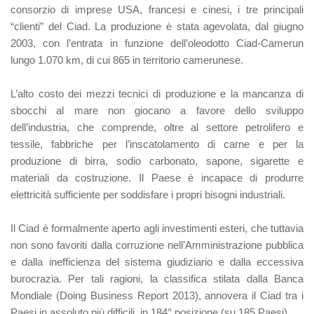
consorzio di imprese USA, francesi e cinesi, i tre principali
“clienti” del Ciad. La produzione è stata agevolata, dal giugno
2003, con l’entrata in funzione dell’oleodotto Ciad-Camerun
lungo 1.070 km, di cui 865 in territorio camerunese.
L’alto costo dei mezzi tecnici di produzione e la mancanza di
sbocchi al mare non giocano a favore dello sviluppo
dell’industria, che comprende, oltre al settore petrolifero e
tessile, fabbriche per l’inscatolamento di carne e per la
produzione di birra, sodio carbonato, sapone, sigarette e
materiali da costruzione. Il Paese è incapace di produrre
elettricità sufficiente per soddisfare i propri bisogni industriali.
Il Ciad è formalmente aperto agli investimenti esteri, che tuttavia
non sono favoriti dalla corruzione nell’Amministrazione pubblica
e dalla inefficienza del sistema giudiziario e dalla eccessiva
burocrazia. Per tali ragioni, la classifica stilata dalla Banca
Mondiale (Doing Business Report 2013), annovera il Ciad tra i
Paesi in assoluto più difficili, in 184° posizione (su 185 Paesi).