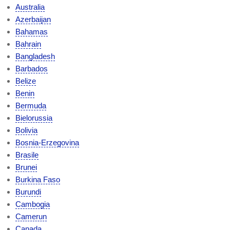
Australia
Azerbaijan
Bahamas
Bahrain
Bangladesh
Barbados
Belize
Benin
Bermuda
Bielorussia
Bolivia
Bosnia-Erzegovina
Brasile
Brunei
Burkina Faso
Burundi
Cambogia
Camerun
Canada