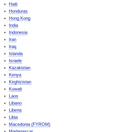
Haiti
Honduras
Hong Kong
India
Indonesia
Iran
Iraq
Islanda
Israele
Kazakistan
Kenya
Kirghizistan
Kuwait
Laos
Libano
Liberia
Libia
Macedonia (FYROM)
Madagascar