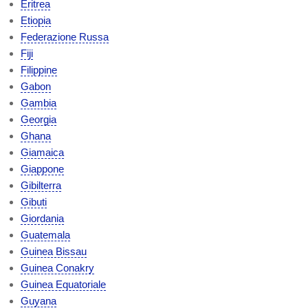
Eritrea
Etiopia
Federazione Russa
Fiji
Filippine
Gabon
Gambia
Georgia
Ghana
Giamaica
Giappone
Gibilterra
Gibuti
Giordania
Guatemala
Guinea Bissau
Guinea Conakry
Guinea Equatoriale
Guyana