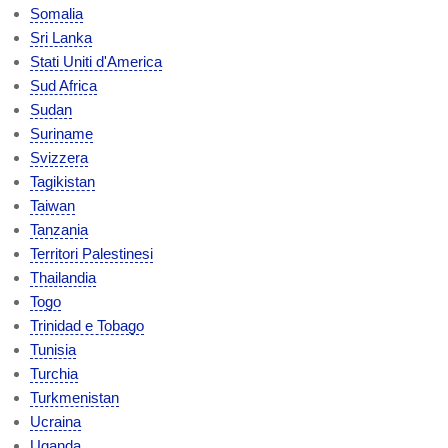
Somalia
Sri Lanka
Stati Uniti d'America
Sud Africa
Sudan
Suriname
Svizzera
Tagikistan
Taiwan
Tanzania
Territori Palestinesi
Thailandia
Togo
Trinidad e Tobago
Tunisia
Turchia
Turkmenistan
Ucraina
Uganda