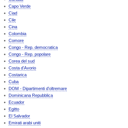
Capo Verde
Ciad
Cile
Cina
Colombia
Comore
Congo - Rep. democratica
Congo - Rep. popolare
Corea del sud
Costa d'Avorio
Costarica
Cuba
DOM - Dipartimenti d'oltremare
Dominicana Repubblica
Ecuador
Egitto
El Salvador
Emirati arabi uniti