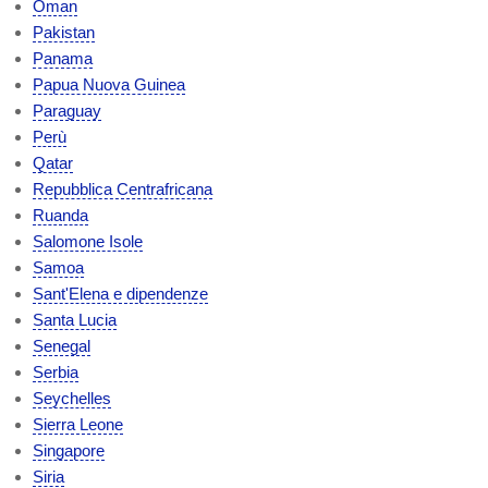
Oman
Pakistan
Panama
Papua Nuova Guinea
Paraguay
Perù
Qatar
Repubblica Centrafricana
Ruanda
Salomone Isole
Samoa
Sant'Elena e dipendenze
Santa Lucia
Senegal
Serbia
Seychelles
Sierra Leone
Singapore
Siria