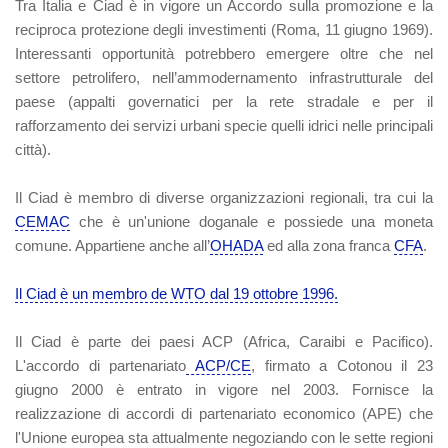
Tra Italia e Ciad è in vigore un Accordo sulla promozione e la
reciproca protezione degli investimenti (Roma, 11 giugno 1969).
Interessanti opportunità potrebbero emergere oltre che nel
settore petrolifero, nell’ammodernamento infrastrutturale del
paese (appalti governatici per la rete stradale e per il
rafforzamento dei servizi urbani specie quelli idrici nelle principali
città).
Il Ciad è membro di diverse organizzazioni regionali, tra cui la
CEMAC
che è un'unione doganale e possiede una moneta
comune. Appartiene anche all’
OHADA
ed alla zona franca
CFA
.
Il Ciad è un membro de WTO dal 19 ottobre 1996.
Il Ciad è parte dei paesi ACP (Africa, Caraibi e Pacifico).
L'accordo di partenariato
ACP/CE
, firmato a Cotonou il 23
giugno 2000 è entrato in vigore nel 2003. Fornisce la
realizzazione di accordi di partenariato economico (APE) che
l'Unione europea sta attualmente negoziando con le sette regioni