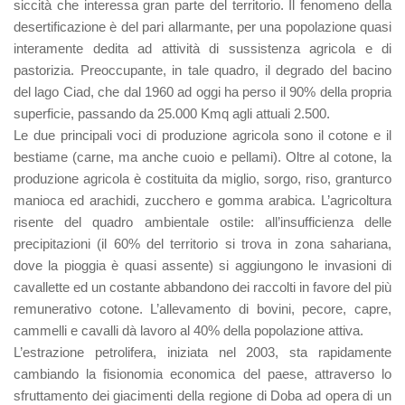
siccità che interessa gran parte del territorio. Il fenomeno della
desertificazione è del pari allarmante, per una popolazione quasi
interamente dedita ad attività di sussistenza agricola e di
pastorizia. Preoccupante, in tale quadro, il degrado del bacino
del lago Ciad, che dal 1960 ad oggi ha perso il 90% della propria
superficie, passando da 25.000 Kmq agli attuali 2.500.
Le due principali voci di produzione agricola sono il cotone e il
bestiame (carne, ma anche cuoio e pellami). Oltre al cotone, la
produzione agricola è costituita da miglio, sorgo, riso, granturco
manioca ed arachidi, zucchero e gomma arabica. L’agricoltura
risente del quadro ambientale ostile: all’insufficienza delle
precipitazioni (il 60% del territorio si trova in zona sahariana,
dove la pioggia è quasi assente) si aggiungono le invasioni di
cavallette ed un costante abbandono dei raccolti in favore del più
remunerativo cotone. L’allevamento di bovini, pecore, capre,
cammelli e cavalli dà lavoro al 40% della popolazione attiva.
L’estrazione petrolifera, iniziata nel 2003, sta rapidamente
cambiando la fisionomia economica del paese, attraverso lo
sfruttamento dei giacimenti della regione di Doba ad opera di un