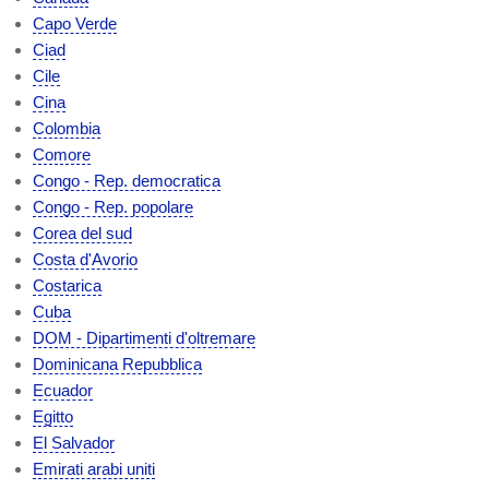
Capo Verde
Ciad
Cile
Cina
Colombia
Comore
Congo - Rep. democratica
Congo - Rep. popolare
Corea del sud
Costa d'Avorio
Costarica
Cuba
DOM - Dipartimenti d'oltremare
Dominicana Repubblica
Ecuador
Egitto
El Salvador
Emirati arabi uniti