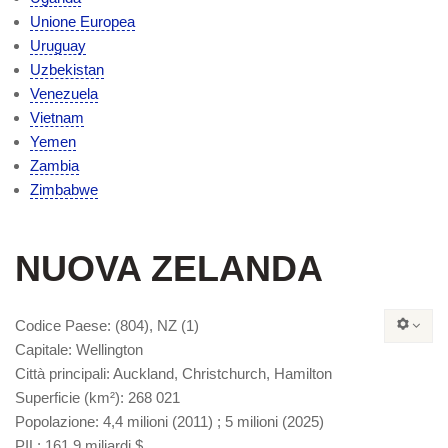
Unione Europea
Uruguay
Uzbekistan
Venezuela
Vietnam
Yemen
Zambia
Zimbabwe
NUOVA ZELANDA
Codice Paese
: (804), NZ (1)
Capitale
: Wellington
Città principali
: Auckland, Christchurch, Hamilton
Superficie
(km²): 268 021
Popolazione
: 4,4 milioni (2011) ; 5 milioni (2025)
PIL
: 161,9 miliardi $