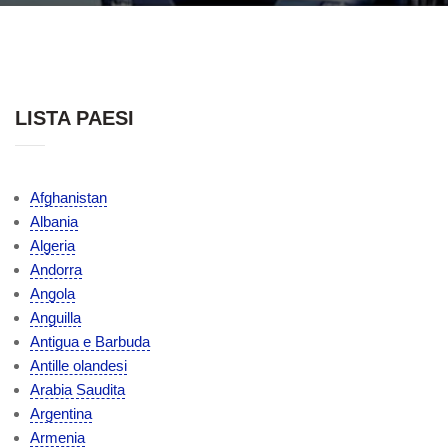
LISTA PAESI
Afghanistan
Albania
Algeria
Andorra
Angola
Anguilla
Antigua e Barbuda
Antille olandesi
Arabia Saudita
Argentina
Armenia