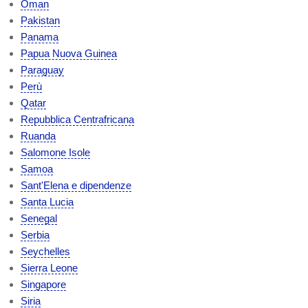
Oman
Pakistan
Panama
Papua Nuova Guinea
Paraguay
Perù
Qatar
Repubblica Centrafricana
Ruanda
Salomone Isole
Samoa
Sant'Elena e dipendenze
Santa Lucia
Senegal
Serbia
Seychelles
Sierra Leone
Singapore
Siria