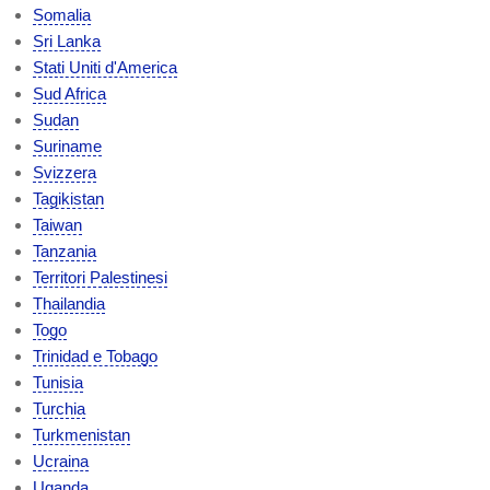
Somalia
Sri Lanka
Stati Uniti d'America
Sud Africa
Sudan
Suriname
Svizzera
Tagikistan
Taiwan
Tanzania
Territori Palestinesi
Thailandia
Togo
Trinidad e Tobago
Tunisia
Turchia
Turkmenistan
Ucraina
Uganda