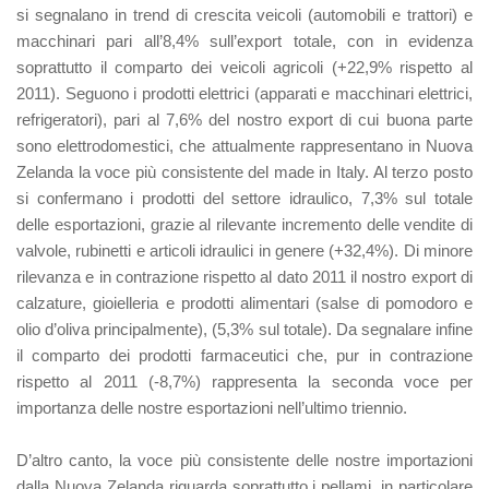
si segnalano in trend di crescita veicoli (automobili e trattori) e
macchinari pari all’8,4% sull’export totale, con in evidenza
soprattutto il comparto dei veicoli agricoli (+22,9% rispetto al
2011). Seguono i prodotti elettrici (apparati e macchinari elettrici,
refrigeratori), pari al 7,6% del nostro export di cui buona parte
sono elettrodomestici, che attualmente rappresentano in Nuova
Zelanda la voce più consistente del made in Italy. Al terzo posto
si confermano i prodotti del settore idraulico, 7,3% sul totale
delle esportazioni, grazie al rilevante incremento delle vendite di
valvole, rubinetti e articoli idraulici in genere (+32,4%). Di minore
rilevanza e in contrazione rispetto al dato 2011 il nostro export di
calzature, gioielleria e prodotti alimentari (salse di pomodoro e
olio d’oliva principalmente), (5,3% sul totale). Da segnalare infine
il comparto dei prodotti farmaceutici che, pur in contrazione
rispetto al 2011 (-8,7%) rappresenta la seconda voce per
importanza delle nostre esportazioni nell’ultimo triennio.
D’altro canto, la voce più consistente delle nostre importazioni
dalla Nuova Zelanda riguarda soprattutto i pellami, in particolare