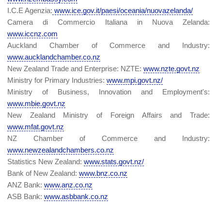
I.C.E Agenzia:
www.ice.gov.it/paesi/oceania/nuovazelanda/
Camera di Commercio Italiana in Nuova Zelanda:
www.iccnz.com
Auckland Chamber of Commerce and Industry:
www.aucklandchamber.co.nz
New Zealand Trade and Enterprise: NZTE:
www.nzte.govt.nz
Ministry for Primary Industries:
www.mpi.govt.nz/
Ministry of Business, Innovation and Employment's:
www.mbie.govt.
nz
New Zealand Ministry of Foreign Affairs and Trade:
www.mfat.govt.nz
NZ Chamber of Commerce and Industry:
www.newzealandchambers.co.nz
Statistics New Zealand:
www.stats.govt.nz/
Bank of New Zealand:
www.bnz.co.nz
ANZ Bank:
www.anz.co.nz
ASB Bank:
www.asbbank.co.nz