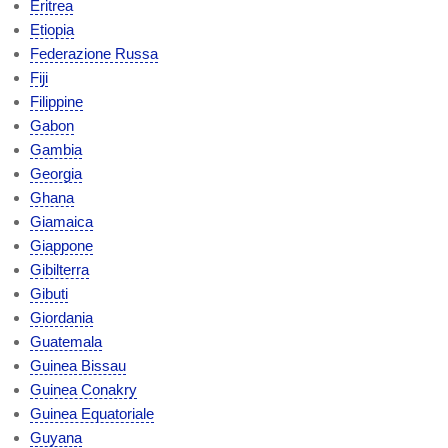
Eritrea
Etiopia
Federazione Russa
Fiji
Filippine
Gabon
Gambia
Georgia
Ghana
Giamaica
Giappone
Gibilterra
Gibuti
Giordania
Guatemala
Guinea Bissau
Guinea Conakry
Guinea Equatoriale
Guyana