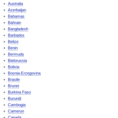
Australia
Azerbaijan
Bahamas
Bahrain
Bangladesh
Barbados
Belize
Benin
Bermuda
Bielorussia
Bolivia
Bosnia-Erzegovina
Brasile
Brunei
Burkina Faso
Burundi
Cambogia
Camerun
Canada