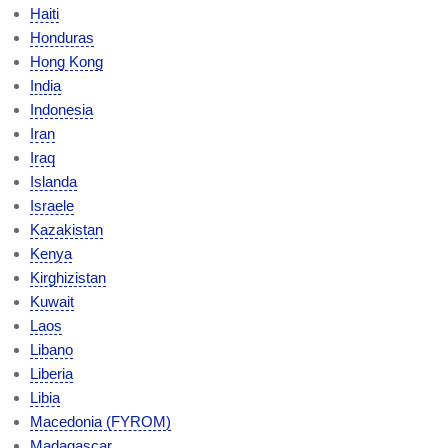
Haiti
Honduras
Hong Kong
India
Indonesia
Iran
Iraq
Islanda
Israele
Kazakistan
Kenya
Kirghizistan
Kuwait
Laos
Libano
Liberia
Libia
Macedonia (FYROM)
Madagascar