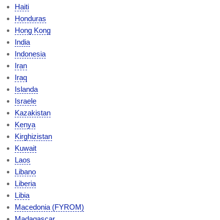
Haiti
Honduras
Hong Kong
India
Indonesia
Iran
Iraq
Islanda
Israele
Kazakistan
Kenya
Kirghizistan
Kuwait
Laos
Libano
Liberia
Libia
Macedonia (FYROM)
Madagascar