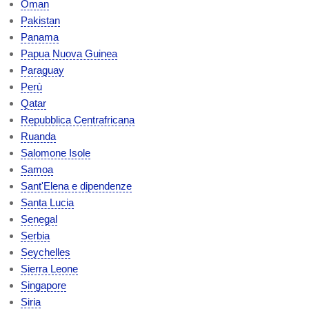
Oman
Pakistan
Panama
Papua Nuova Guinea
Paraguay
Perù
Qatar
Repubblica Centrafricana
Ruanda
Salomone Isole
Samoa
Sant'Elena e dipendenze
Santa Lucia
Senegal
Serbia
Seychelles
Sierra Leone
Singapore
Siria