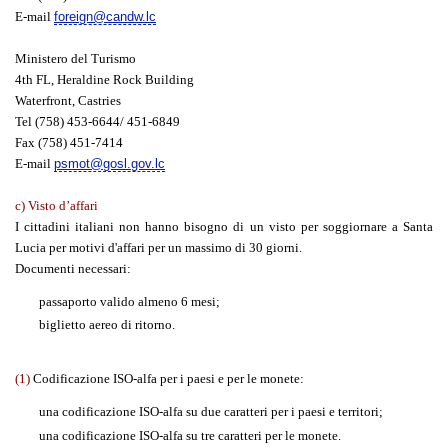
E-mail
foreign@candw.lc
Ministero del Turismo
4th FL, Heraldine Rock Building
Waterfront, Castries
Tel (758) 453-6644/ 451-6849
Fax (758) 451-7414
E-mail
psmot@gosl.gov.lc
c) Visto d’affari
I cittadini italiani non hanno bisogno di un visto per soggiornare a Santa
Lucia per motivi d'affari per un massimo di 30 giorni.
Documenti necessari:
passaporto valido almeno 6 mesi;
biglietto aereo di ritorno.
(1)
Codificazione ISO-alfa per i paesi e per le monete:
una codificazione ISO-alfa su due caratteri per i paesi e territori;
una codificazione ISO-alfa su tre caratteri per le monete.