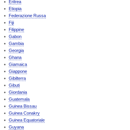
Eritrea
Etiopia
Federazione Russa
Fiji
Filippine
Gabon
Gambia
Georgia
Ghana
Giamaica
Giappone
Gibilterra
Gibuti
Giordania
Guatemala
Guinea Bissau
Guinea Conakry
Guinea Equatoriale
Guyana