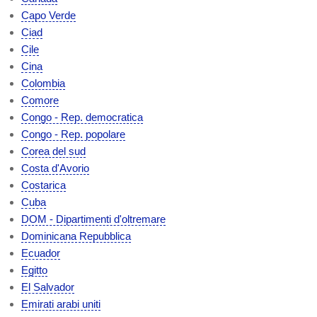
Capo Verde
Ciad
Cile
Cina
Colombia
Comore
Congo - Rep. democratica
Congo - Rep. popolare
Corea del sud
Costa d'Avorio
Costarica
Cuba
DOM - Dipartimenti d'oltremare
Dominicana Repubblica
Ecuador
Egitto
El Salvador
Emirati arabi uniti