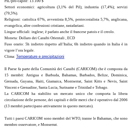
PIL/pro-capite
: 13.100 $
Settori economici
: agricoltura (3,1% del Pil); industria (17,4%); servizi
(79,5%).
Religioni
: cattolica 67%, avventista 8,5%, pentecostalista 5,7%, anglicana,
evangelica, altre confessioni cristiane, rastafariani.
Lingue ufficiali
: inglese; è parlato anche il francese patois e il creolo.
Moneta
: Dollaro dei Caraibi Orientali , ECD
Fuso orario
: 5h indietro rispetto all’Italia; 6h indietro quando in Italia è in
vigore l’ora legale.
Clima
:
Temperature e precipitazioni
Il Paese fa parte della Comunità dei Caraibi (CARICOM) che è composta da
15 membri: Antigua e Barbuda, Bahamas, Barbados, Belize, Dominica,
Grenada, Guyana, Haiti, Giamaica, Montserrat, Saint Kitts e Nevis, Saint
Vincent e Grenadine, Santa Lucia, Suriname e Trinidad e Tobago.
La CARICOM ha stabilito un mercato unico che comporta la libera
circolazione delle persone, dei capitali e delle merci che è operativo dal 2006
(13 membri partecipano attivamente in questo mercato).
Tutti i paesi CARICOM sono membri del WTO, tranne le Bahamas, che sono
membro osservatore, e Monserrat.