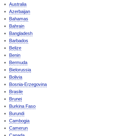
Australia
Azerbaijan
Bahamas
Bahrain
Bangladesh
Barbados
Belize
Benin
Bermuda
Bielorussia
Bolivia
Bosnia-Erzegovina
Brasile
Brunei
Burkina Faso
Burundi
Cambogia
Camerun
Canada