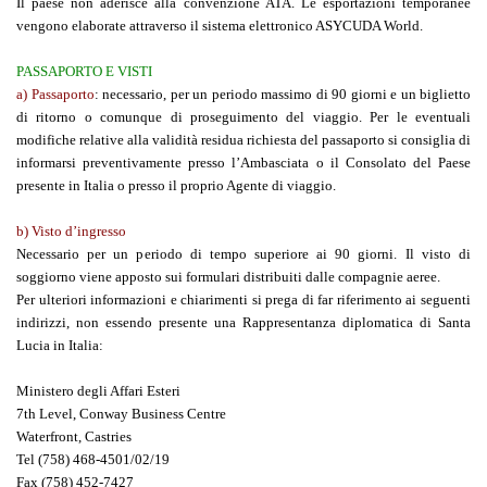
Il paese non aderisce alla convenzione ATA. Le esportazioni temporanee
vengono elaborate attraverso il sistema elettronico ASYCUDA World.
PASSAPORTO E VISTI
a) Passaporto
: necessario, per un periodo massimo di 90 giorni e un biglietto
di ritorno o comunque di proseguimento del viaggio. Per le eventuali
modifiche relative alla validità residua richiesta del passaporto si consiglia di
informarsi preventivamente presso l’Ambasciata o il Consolato del Paese
presente in Italia o presso il proprio Agente di viaggio.
b) Visto d’
ingresso
Necessario per un periodo di tempo superiore ai 90 giorni. Il visto di
soggiorno viene apposto sui formulari distribuiti dalle compagnie aeree.
Per ulteriori informazioni e chiarimenti si prega di far riferimento ai seguenti
indirizzi, non essendo presente una Rappresentanza diplomatica di Santa
Lucia in Italia:
Ministero degli Affari Esteri
7th Level, Conway Business Centre
Waterfront, Castries
Tel (758) 468-4501/02/19
Fax (758) 452-7427