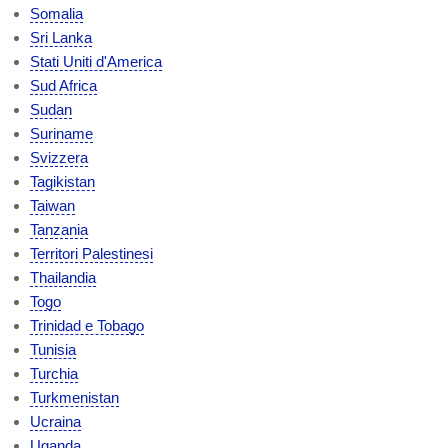
Somalia
Sri Lanka
Stati Uniti d'America
Sud Africa
Sudan
Suriname
Svizzera
Tagikistan
Taiwan
Tanzania
Territori Palestinesi
Thailandia
Togo
Trinidad e Tobago
Tunisia
Turchia
Turkmenistan
Ucraina
Uganda