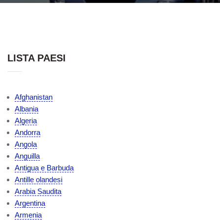
LISTA PAESI
Afghanistan
Albania
Algeria
Andorra
Angola
Anguilla
Antigua e Barbuda
Antille olandesi
Arabia Saudita
Argentina
Armenia