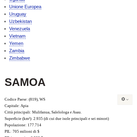
Unione Europea
Uruguay
Uzbekistan
Venezuela
Vietnam
Yemen
Zambia
Zimbabwe
SAMOA
Codice Paese
: (819), WS
Capitale
: Apia
Città principali
: Mulifanua, Salelologa e Asau.
Superficie
(km²): 2.935 (di cui due isole principali e sei minori)
Popolazione
: 177.714
PIL
: 705 milioni di $