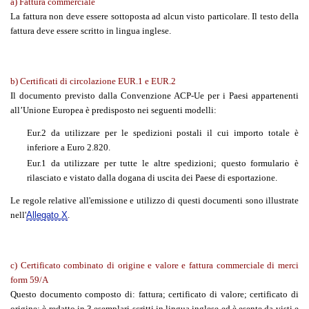
a)
Fattura commerciale
La fattura non deve essere sottoposta ad alcun visto particolare. Il testo della
fattura deve essere scritto in lingua inglese.
b) Certificati di circolazione EUR.1 e EUR.2
Il documento previsto dalla Convenzione ACP-Ue per i Paesi appartenenti
all’Unione Europea è predisposto nei seguenti modelli:
Eur.2 da utilizzare per le spedizioni postali il cui importo totale è
inferiore a Euro 2.820.
Eur.1 da utilizzare per tutte le altre spedizioni; questo formulario è
rilasciato e vistato dalla dogana di uscita dei Paese di esportazione.
Le regole relative all'emissione e utilizzo di questi documenti sono illustrate
nell'
Allegato X
.
c)
Certificato combinato di origine e valore e fattura commerciale di merci
form 59/A
Questo documento composto di: fattura; certificato di valore; certificato di
origine; è redatto in 3 esemplari scritti in lingua inglese ed è esente da visti e