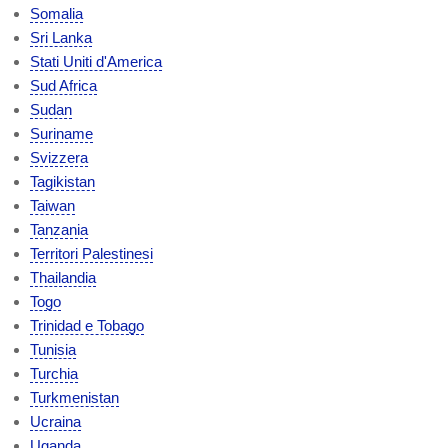
Somalia
Sri Lanka
Stati Uniti d'America
Sud Africa
Sudan
Suriname
Svizzera
Tagikistan
Taiwan
Tanzania
Territori Palestinesi
Thailandia
Togo
Trinidad e Tobago
Tunisia
Turchia
Turkmenistan
Ucraina
Uganda