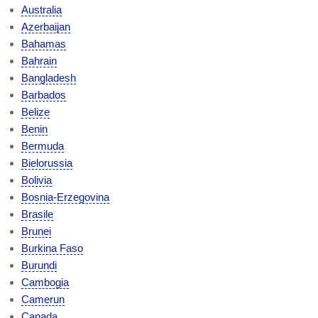
Australia
Azerbaijan
Bahamas
Bahrain
Bangladesh
Barbados
Belize
Benin
Bermuda
Bielorussia
Bolivia
Bosnia-Erzegovina
Brasile
Brunei
Burkina Faso
Burundi
Cambogia
Camerun
Canada