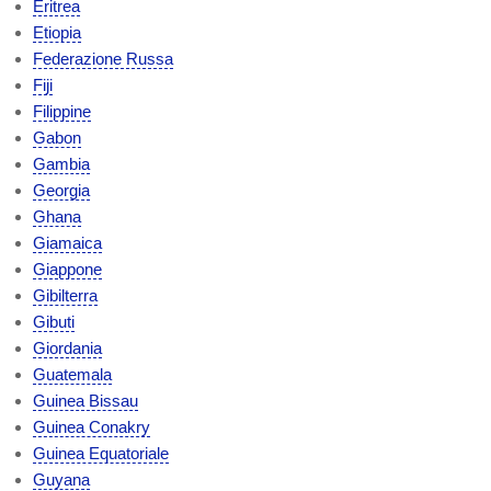
Eritrea
Etiopia
Federazione Russa
Fiji
Filippine
Gabon
Gambia
Georgia
Ghana
Giamaica
Giappone
Gibilterra
Gibuti
Giordania
Guatemala
Guinea Bissau
Guinea Conakry
Guinea Equatoriale
Guyana