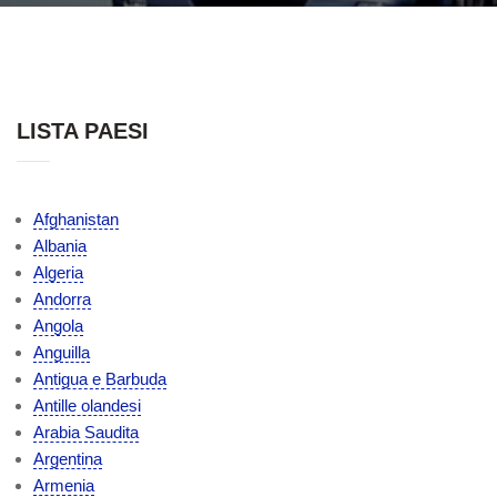
LISTA PAESI
Afghanistan
Albania
Algeria
Andorra
Angola
Anguilla
Antigua e Barbuda
Antille olandesi
Arabia Saudita
Argentina
Armenia