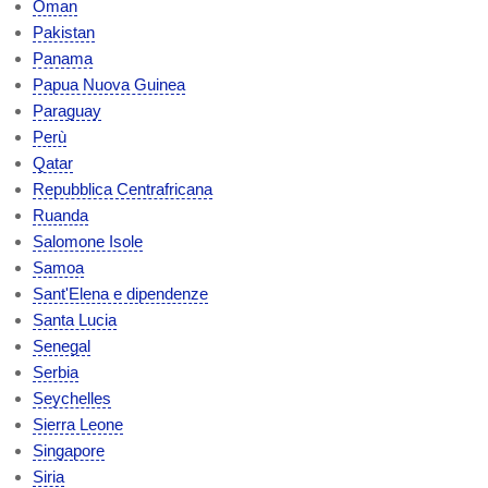
Oman
Pakistan
Panama
Papua Nuova Guinea
Paraguay
Perù
Qatar
Repubblica Centrafricana
Ruanda
Salomone Isole
Samoa
Sant'Elena e dipendenze
Santa Lucia
Senegal
Serbia
Seychelles
Sierra Leone
Singapore
Siria