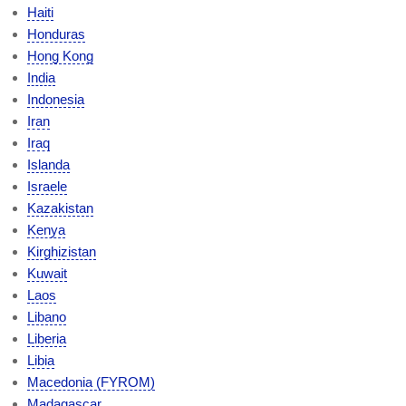
Haiti
Honduras
Hong Kong
India
Indonesia
Iran
Iraq
Islanda
Israele
Kazakistan
Kenya
Kirghizistan
Kuwait
Laos
Libano
Liberia
Libia
Macedonia (FYROM)
Madagascar