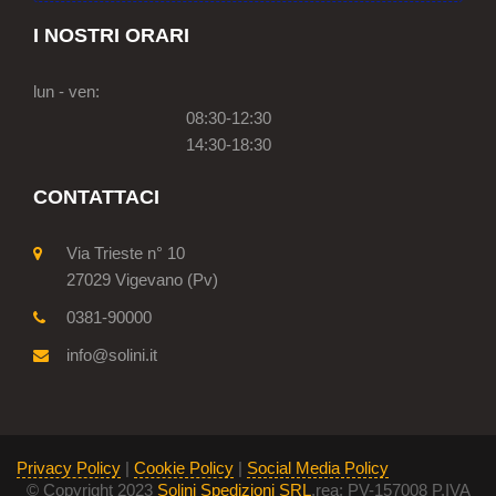
I NOSTRI ORARI
lun - ven:
08:30-12:30
14:30-18:30
CONTATTACI
Via Trieste n° 10
27029 Vigevano (Pv)
0381-90000
info@solini.it
Privacy Policy
|
Cookie Policy
|
Social Media Policy
© Copyright 2023
Solini Spedizioni SRL
.rea: PV-157008 P.IVA