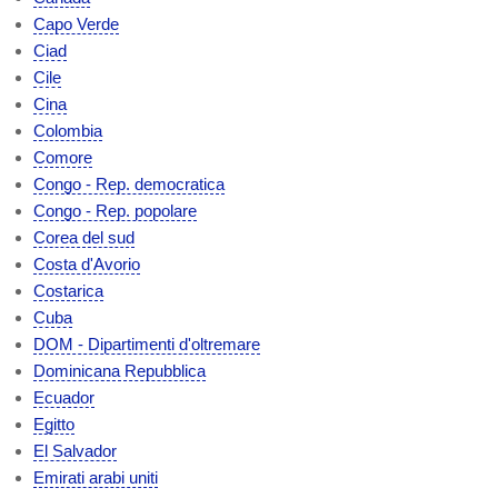
Capo Verde
Ciad
Cile
Cina
Colombia
Comore
Congo - Rep. democratica
Congo - Rep. popolare
Corea del sud
Costa d'Avorio
Costarica
Cuba
DOM - Dipartimenti d'oltremare
Dominicana Repubblica
Ecuador
Egitto
El Salvador
Emirati arabi uniti