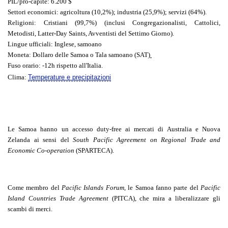
PIL/pro-capite
: 6.200 $
Settori economici
: agricoltura (10,2%); industria (25,9%); servizi (64%).
Religioni
: Cristiani (99,7%) (inclusi Congregazionalisti, Cattolici,
Metodisti, Latter-Day Saints, Avventisti del Settimo Giorno).
Lingue ufficiali
: Inglese, samoano
Moneta
: Dollaro delle Samoa o Tala samoano (SAT)
Fuso orario
: -12h rispetto all'Italia.
Clima
:
Temperature e precipitazioni
Le Samoa hanno un accesso duty-free ai mercati di Australia e Nuova
Zelanda ai sensi del
South Pacific Agreement on Regional Trade and
Economic Co-operation
(SPARTECA).
Come membro del
Pacific Islands Forum
, le Samoa fanno parte del
Pacific
Island Countries Trade Agreement
(PITCA), che mira a liberalizzare gli
scambi di merci.