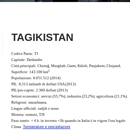
TAGIKISTAN
Codice Paese
: TJ
Capitale
: Dushanbe
Città principali: Choruǧ, Murghab, Garm, Külob, Panjakent,.Chujand,
2
Superficie: 143.100 km
Popolazione: 8.051.512 (2014)
PIL
: 8,513 miliardi di dollari USA (2013)
PIL/pro-capite
: 2.300 dollari (2013)
Settori economici
: servizi (55,7%); industria (23,2%); agricoltura (21,1%).
Religioni
: musulmana.
Lingue ufficiali
: tadjik e russo
Moneta
: somoni, TJS
Fuso orario
: + 4 h. in inverno +3h quando in Italia è in vigore l'ora legale.
Clima
:
Temperature e precipitazioni