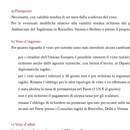
a) Passaporto
Necessario, con validità residua di sei mesi dalla scadenza del visto.
Per le eventuali modifiche relative alla validità residua richiesta del 
Ambasciate del Tagikistan in Bruxelles, Vienna o Berlino o presso il propri
b) Visto d’
ingresso
Per quanto riguarda il visto per turismo sono stati introdotti alcuni cambiame
per i cittadini dell’Unione Europea è possibile ottenere il visto turisti
richiesto anche dalle agenzie turistiche, con lettera d’invito, al Dipa
diplomatiche tagike;
per i visti turistici inferiori a 30 giorni non è più richiesta la regis
tagiko. Rimane l’obbligo per le altre tipologie di visto e va effettuata en
è stata abolita la tassa di permanenza nel Paese (1 US $ al giorno)
non è più richiesto il pagamento di alcuna tassa per gli scalatori;
rimane l’obbligo di richiedere un permesso speciale per recarsi sulle m
recarsi nel Paese presso i Consolati tagiki di Bruxelles, Delhi e Vienna.
c) Visto d’affari