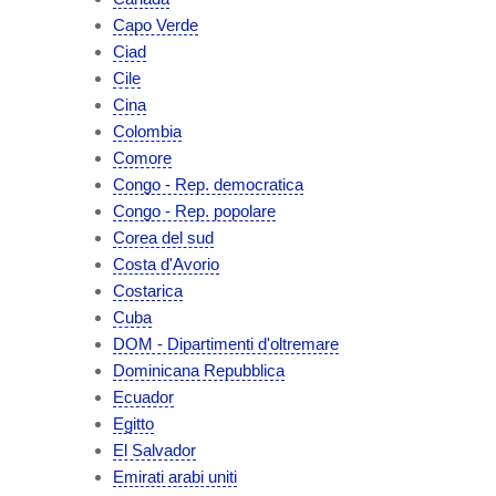
Capo Verde
Ciad
Cile
Cina
Colombia
Comore
Congo - Rep. democratica
Congo - Rep. popolare
Corea del sud
Costa d'Avorio
Costarica
Cuba
DOM - Dipartimenti d'oltremare
Dominicana Repubblica
Ecuador
Egitto
El Salvador
Emirati arabi uniti