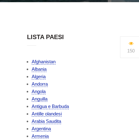
LISTA PAESI
150
Afghanistan
Albania
Algeria
Andorra
Angola
Anguilla
Antigua e Barbuda
Antille olandesi
Arabia Saudita
Argentina
Armenia