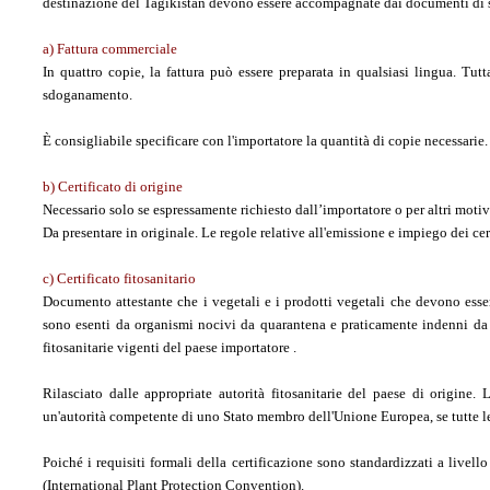
destinazione del Tagikistan devono essere accompagnate dai documenti di se
a)
Fattura commerciale
In quattro copie, la fattura può essere preparata in qualsiasi lingua. Tut
sdoganamento.
È consigliabile specificare con l'importatore la quantità di copie necessarie.
b) Certificato di origine
Necessario solo se espressamente richiesto dall’importatore o per altri motiv
Da presentare in originale. Le regole relative all'emissione e impiego dei cert
c) Certificato fitosanitario
Documento attestante che i vegetali e i prodotti vegetali che devono esse
sono esenti da organismi nocivi da quarantena e praticamente indenni da 
fitosanitarie vigenti del paese importatore .
Rilasciato dalle appropriate autorità fitosanitarie del paese di origine. Le
un'autorità competente di uno Stato membro dell'Unione Europea, se tutte le
Poiché i requisiti formali della certificazione sono standardizzati a livell
(International Plant Protection Convention).