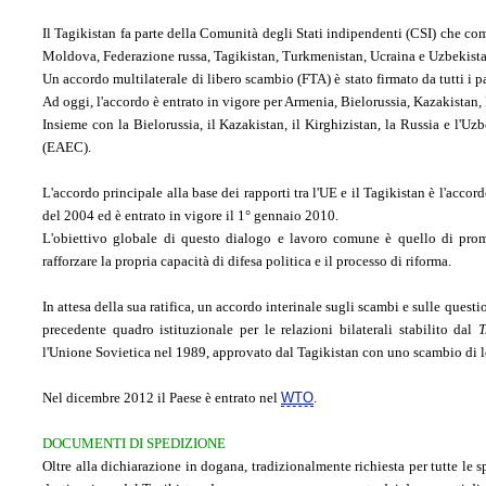
Il Tagikistan fa parte della Comunità degli Stati indipendenti (CSI) che c
Moldova, Federazione russa, Tagikistan, Turkmenistan, Ucraina e Uzbekista
Un accordo multilaterale di libero scambio (FTA) è stato firmato da tutti i p
Ad oggi, l'accordo è entrato in vigore per Armenia, Bielorussia, Kazakistan
Insieme con la Bielorussia, il Kazakistan, il Kirghizistan, la Russia e l'Uzbe
(EAEC).
L'accordo principale alla base dei rapporti tra l'UE e il Tagikistan è l'accor
del 2004 ed è entrato in vigore il 1° gennaio 2010.
L'obiettivo globale di questo dialogo e lavoro comune è quello di promu
rafforzare la propria capacità di difesa politica e il processo di riforma.
In attesa della sua ratifica, un accordo interinale sugli scambi e sulle que
precedente quadro istituzionale per le relazioni bilaterali stabilito dal
T
l'Unione Sovietica nel 1989, approvato dal Tagikistan con uno scambio di l
Nel dicembre 2012 il Paese è entrato nel
WTO
.
DOCUMENTI DI SPEDIZIONE
Oltre alla dichiarazione in dogana, tradizionalmente richiesta per tutte le s