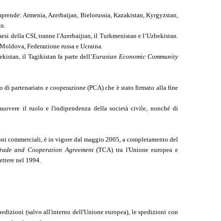
omprende: Armenia, Azerbaijan, Bielorussia, Kazakistan, Kyrgyzstan,
n.
aesi della CSI, tranne l'Azerbaijian, il Turkmenistan e l’Uzbekistan.
, Moldova, Federazione russa e Ucraina.
kistan, il Tagikistan fa parte dell’
Eurasian Economic Community
do di partenariato e cooperazione (PCA) che è stato firmato alla fine
overe il ruolo e l'indipendenza della società civile, nonché di
stioni commerciali, è in vigore dal maggio 2005, a completamento del
rade and Cooperation Agreement
(TCA) tra l'Unione europea e
ettere nel 1994.
pedizioni (salvo all'interno dell'Unione europea), le spedizioni con