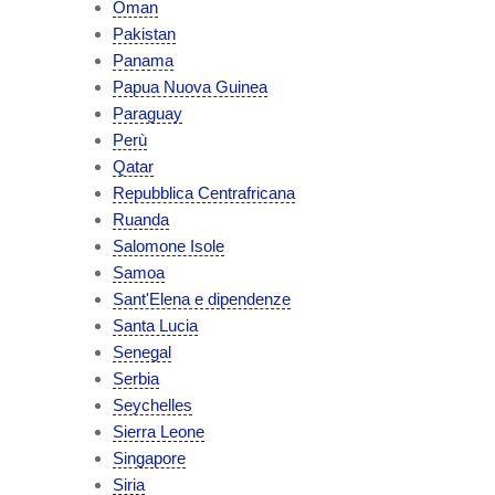
Oman
Pakistan
Panama
Papua Nuova Guinea
Paraguay
Perù
Qatar
Repubblica Centrafricana
Ruanda
Salomone Isole
Samoa
Sant'Elena e dipendenze
Santa Lucia
Senegal
Serbia
Seychelles
Sierra Leone
Singapore
Siria