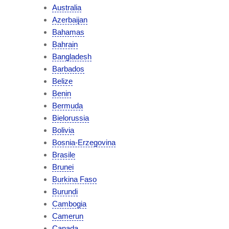
Australia
Azerbaijan
Bahamas
Bahrain
Bangladesh
Barbados
Belize
Benin
Bermuda
Bielorussia
Bolivia
Bosnia-Erzegovina
Brasile
Brunei
Burkina Faso
Burundi
Cambogia
Camerun
Canada