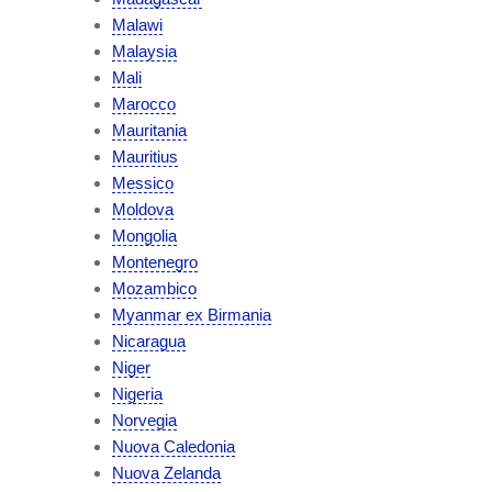
Malawi
Malaysia
Mali
Marocco
Mauritania
Mauritius
Messico
Moldova
Mongolia
Montenegro
Mozambico
Myanmar ex Birmania
Nicaragua
Niger
Nigeria
Norvegia
Nuova Caledonia
Nuova Zelanda