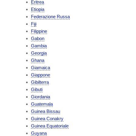
Eritrea
Etiopia
Federazione Russa
Fiji
Filippine
Gabon
Gambia
Georgia
Ghana
Giamaica
Giappone
Gibilterra
Gibuti
Giordania
Guatemala
Guinea Bissau
Guinea Conakry
Guinea Equatoriale
Guyana