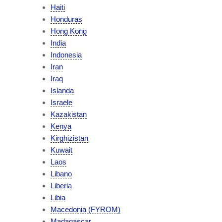
Haiti
Honduras
Hong Kong
India
Indonesia
Iran
Iraq
Islanda
Israele
Kazakistan
Kenya
Kirghizistan
Kuwait
Laos
Libano
Liberia
Libia
Macedonia (FYROM)
Madagascar