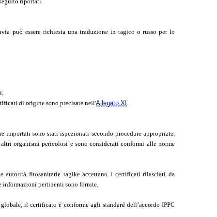
guito riportati.
tavia può essere richiesta una traduzione in tagico o russo per lo
i.
ificati di origine sono precisate nell'
Allegato XI
.
re importati sono stati ispezionati secondo procedure appropriate,
altri organismi pericolosi e sono considerati conformi alle norme
 autorità fitosanitarie tagike accettano i certificati rilasciati da
 informazioni pertinenti sono fornite.
o globale, il certificato è conforme agli standard dell’accordo IPPC