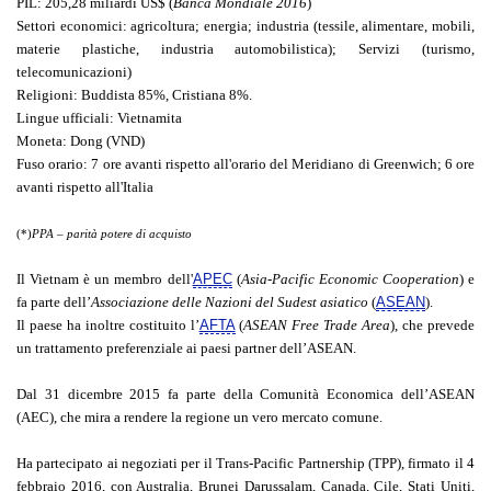
PIL
: 205,28 miliardi US$ (
Banca Mondiale 2016
)
Settori economici
: agricoltura; energia; industria (tessile, alimentare, mobili,
materie plastiche, industria automobilistica); Servizi (turismo,
telecomunicazioni)
Religioni
: Buddista 85%, Cristiana 8%.
Lingue ufficiali
: Vietnamita
Moneta
: Dong (VND)
Fuso orario
: 7 ore avanti rispetto all'orario del Meridiano di Greenwich; 6 ore
avanti rispetto all'Italia
(*)
PPA – parità potere di acquisto
Il Vietnam è un membro dell'
APEC
(
Asia-Pacific Economic Cooperation
) e
fa parte dell’
Associazione delle Nazioni del Sudest asiatico
(
ASEAN
).
Il paese ha inoltre costituito l’
AFTA
(
ASEAN Free Trade Area
), che prevede
un trattamento preferenziale ai paesi partner dell’ASEAN.
Dal 31 dicembre 2015 fa parte della Comunità Economica dell’ASEAN
(AEC), che mira a rendere la regione un vero mercato comune.
Ha partecipato ai negoziati per il Trans-Pacific Partnership (TPP), firmato il 4
febbraio 2016, con Australia, Brunei Darussalam, Canada, Cile, Stati Uniti,