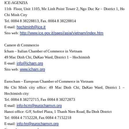
ICE-AGENZIA
11th Floor, Unit 1105, Me Linh Point Tower 2, Ngo Duc Ke – District 1, Ho
Chi Minh City
Tel. 0084 8 38228813, Fax. 0084 8 38228814
E-mail:
hochiminh@ice.it
Sito web:
http://www.ice.gov.it/paesi/asia/vietnam/index.htm
Camere di Commercio
Icham – Italian Chamber of Commerce in Vietnam
49 Mac Dinh Chi, DaKao Ward, District 1 – Hochiminh
E-mail:
info@icham.org
Sito web:
www.icham.org
Eurocham – European Chamber of Commerce in Vietnam
Ho Chi Minh city office: 49 Mac Dinh Chi, DaKao Ward, District 1 –
Hochiminh city
Tel. 0084 8 38272715, Fax 0084 8 38272873
E-mail:
info-hcm@eurochamvn.org
Hanoi office: G/F, Sofitel Plaza, 1 Thanh Nien Road, Ba Dinh District
Tel: 0084 4 7152228, Fax 0084 4 7152218
E-mail:
info-hn@eurochamvn.org