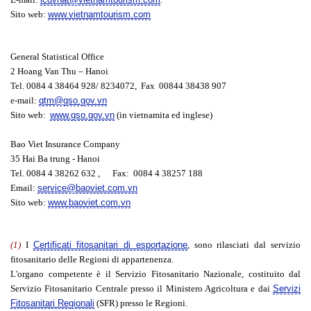
Sito web:
www.vietnamtourism.com
General Statistical Office
2 Hoang Van Thu – Hanoi
Tel. 0084 4 38464 928/ 8234072, Fax 00844 38438 907
e-mail:
qtm@gso.gov.vn
Sito web:
www.gso.gov.vn
(in vietnamita ed inglese)
Bao Viet Insurance Company
35 Hai Ba trung - Hanoi
Tel. 0084 4 38262 632 , Fax: 0084 4 38257 188
Email:
service@baoviet.com.vn
Sito web:
www.baoviet.com.vn
(1)
I
Certificati fitosanitari di esportazione
, sono rilasciati dal servizio
fitosanitario delle Regioni di appartenenza.
L'organo competente è il Servizio Fitosanitario Nazionale, costituito dal
Servizio Fitosanitario Centrale presso il Ministero Agricoltura e dai
Servizi
Fitosanitari Regionali
(SFR) presso le Regioni.