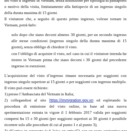
del visto d’ingresso in Vietnam, senza distinzione per tipologia di passaporto
o motivo della visita, limitatamente alla fattispecie di un ingresso singolo
della durata massima di 15 giorni.
Il visitatore che, a seguito di questo primo ingresso, volesse tornare in
Vietnam, potrà farlo:
solo dopo che siano decorsi almeno 30 giorni, per un secondo ingresso
alle stesse condizioni (ingresso singolo della durata massima di 15
giorni), senza obbligo di chiedere il visto.
con l’obbligo di acquisire il visto, nel caso in cui il visitatore intenda far
rientro in Vietnam prima che siano decorsi i 30 giorni dal precedente
ingresso in esenzione.
L’acquisizione del visto d’ingresso rimane necessaria per soggiorni con
ingresso singolo superiore ai 15 giorni o per soggiorni con ingresso multiplo.
Il visto può essere richiesto:
1) presso l’Ambasciata del Vietnam in Italia;
2) collegandosi al sito
https://immigration.gov.vn
ed espletando la
procedura di emissione del visto online, in base ad una nuova
sperimentazione entrata in vigore il 1 febbraio 2017 valida
per soggiorni
compresi fra 15 e 30 giorni
(per soggiorni superiori ai 30 giorni è possibile
ricorrere solo alle procedure di cui al punto 1 e al punto 3);
3) all’arrivo in aeroporto (c.d. “visa on arrival”), con un costo aggiuntivo per