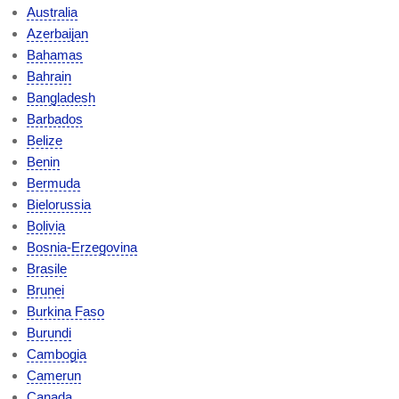
Australia
Azerbaijan
Bahamas
Bahrain
Bangladesh
Barbados
Belize
Benin
Bermuda
Bielorussia
Bolivia
Bosnia-Erzegovina
Brasile
Brunei
Burkina Faso
Burundi
Cambogia
Camerun
Canada