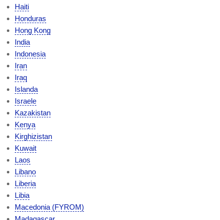
Haiti
Honduras
Hong Kong
India
Indonesia
Iran
Iraq
Islanda
Israele
Kazakistan
Kenya
Kirghizistan
Kuwait
Laos
Libano
Liberia
Libia
Macedonia (FYROM)
Madagascar