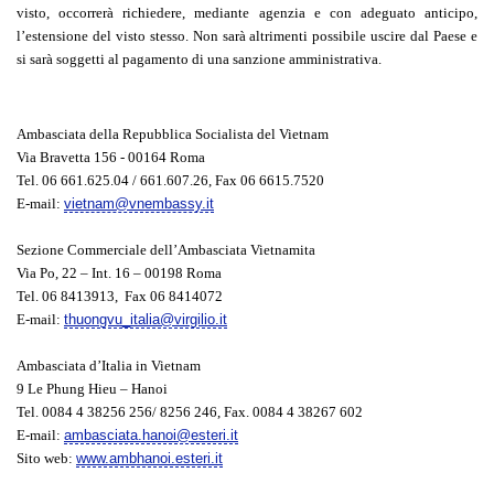
visto, occorrerà richiedere, mediante agenzia e con adeguato anticipo,
l’estensione del visto stesso. Non sarà altrimenti possibile uscire dal Paese e
si sarà soggetti al pagamento di una sanzione amministrativa.
Ambasciata della Repubblica Socialista del Vietnam
Via Bravetta 156 - 00164 Roma
Tel. 06 661.625.04 / 661.607.26, Fax 06 6615.7520
E-mail:
vietnam@vnembassy.it
Sezione Commerciale dell’Ambasciata Vietnamita
Via Po, 22 – Int. 16 – 00198 Roma
Tel. 06 8413913, Fax 06 8414072
E-mail:
thuongvu_italia@virgilio.it
Ambasciata d’Italia in Vietnam
9 Le Phung Hieu – Hanoi
Tel. 0084 4 38256 256/ 8256 246, Fax. 0084 4 38267 602
E-mail:
ambasciata.hanoi@esteri.it
Sito web:
www.ambhanoi.esteri.it