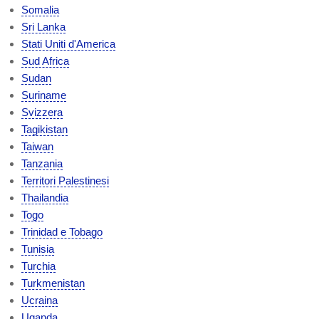
Somalia
Sri Lanka
Stati Uniti d'America
Sud Africa
Sudan
Suriname
Svizzera
Tagikistan
Taiwan
Tanzania
Territori Palestinesi
Thailandia
Togo
Trinidad e Tobago
Tunisia
Turchia
Turkmenistan
Ucraina
Uganda