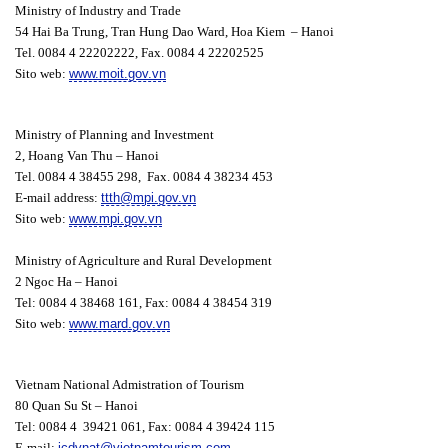
Ministry of Industry and Trade
54 Hai Ba Trung, Tran Hung Dao Ward, Hoa Kiem – Hanoi
Tel. 0084 4 22202222, Fax. 0084 4 22202525
Sito web:
www.moit.gov.vn
Ministry of Planning and Investment
2, Hoang Van Thu – Hanoi
Tel. 0084 4 38455 298, Fax. 0084 4 38234 453
E-mail address:
ttth@mpi.gov.vn
Sito web:
www.mpi.gov.vn
Ministry of Agriculture and Rural Development
2 Ngoc Ha – Hanoi
Tel: 0084 4 38468 161, Fax: 0084 4 38454 319
Sito web:
www.mard.gov.vn
Vietnam National Admistration of Tourism
80 Quan Su St – Hanoi
Tel: 0084 4 39421 061, Fax: 0084 4 39424 115
E-mail:
icdvnat@vietnamtourism.com
.