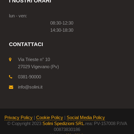
I NOSTRI ORARI
lun - ven:
08:30-12:30
14:30-18:30
CONTATTACI
Via Trieste n° 10
27029 Vigevano (Pv)
0381-90000
info@solini.it
Privacy Policy
|
Cookie Policy
|
Social Media Policy
© Copyright 2023
Solini Spedizioni SRL
.rea: PV-157008 P.IVA
00873830186