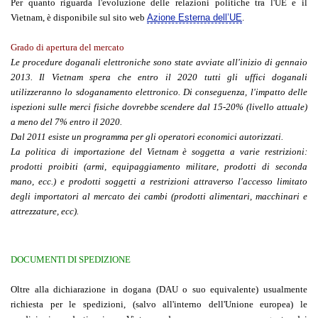
Per quanto riguarda l'evoluzione delle relazioni politiche tra l'UE e il
Vietnam, è disponibile sul sito web
Azione Esterna dell’UE
.
Grado di apertura del mercato
Le procedure doganali elettroniche sono state avviate all'inizio di gennaio
2013. Il Vietnam spera che entro il 2020 tutti gli uffici doganali
utilizzeranno lo sdoganamento elettronico. Di conseguenza, l'impatto delle
ispezioni sulle merci fisiche dovrebbe scendere dal 15-20% (livello attuale)
a meno del 7% entro il 2020.
Dal 2011 esiste un programma per gli operatori economici autorizzati.
La politica di importazione del Vietnam è soggetta a varie restrizioni:
prodotti proibiti (armi, equipaggiamento militare, prodotti di seconda
mano, ecc.) e prodotti soggetti a restrizioni attraverso l'accesso limitato
degli importatori al mercato dei cambi (prodotti alimentari, macchinari e
attrezzature, ecc).
DOCUMENTI DI SPEDIZIONE
Oltre alla dichiarazione in dogana (DAU o suo equivalente) usualmente
richiesta per le spedizioni, (salvo all'interno dell'Unione europea) le