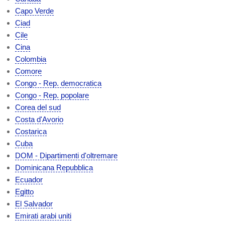
Capo Verde
Ciad
Cile
Cina
Colombia
Comore
Congo - Rep. democratica
Congo - Rep. popolare
Corea del sud
Costa d'Avorio
Costarica
Cuba
DOM - Dipartimenti d'oltremare
Dominicana Repubblica
Ecuador
Egitto
El Salvador
Emirati arabi uniti