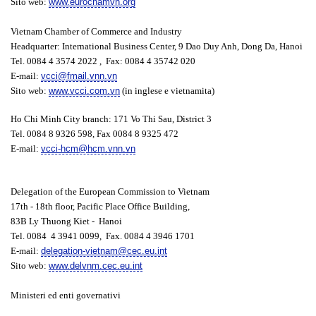
Sito web:
www.eurochamvn.org
Vietnam Chamber of Commerce and Industry
Headquarter: International Business Center, 9 Dao Duy Anh, Dong Da, Hanoi
Tel. 0084 4 3574 2022 , Fax: 0084 4 35742 020
E-mail:
vcci@fmail.vnn.vn
Sito web:
www.vcci.com.vn
(in inglese e vietnamita)
Ho Chi Minh City branch: 171 Vo Thi Sau, District 3
Tel. 0084 8 9326 598, Fax 0084 8 9325 472
E-mail:
vcci-hcm@hcm.vnn.vn
Delegation of the European Commission to Vietnam
17th - 18th floor, Pacific Place Office Building,
83B Ly Thuong Kiet - Hanoi
Tel. 0084 4 3941 0099, Fax. 0084 4 3946 1701
E-mail:
delegation-vietnam@cec.eu.int
Sito web:
www.delvnm.cec.eu.int
Ministeri ed enti governativi