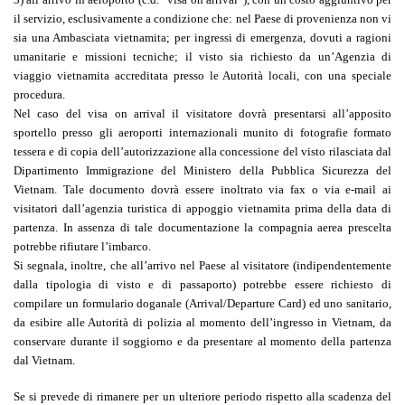
il servizio,
esclusivamente a condizione che
: nel Paese di provenienza non vi
sia una Ambasciata vietnamita; per ingressi di emergenza, dovuti a ragioni
umanitarie e missioni tecniche; il visto sia richiesto da un’Agenzia di
viaggio vietnamita accreditata presso le Autorità locali, con una speciale
procedura.
Nel caso del visa on arrival il visitatore dovrà presentarsi all’apposito
sportello presso gli aeroporti internazionali munito di fotografie formato
tessera e di copia dell’autorizzazione alla concessione del visto rilasciata dal
Dipartimento Immigrazione del Ministero della Pubblica Sicurezza del
Vietnam. Tale documento dovrà essere inoltrato via fax o via e-mail ai
visitatori dall’agenzia turistica di appoggio vietnamita prima della data di
partenza. In assenza di tale documentazione la compagnia aerea prescelta
potrebbe rifiutare l’imbarco.
Si segnala, inoltre, che all’arrivo nel Paese al visitatore (indipendentemente
dalla tipologia di visto e di passaporto) potrebbe essere richiesto di
compilare un formulario doganale (Arrival/Departure Card) ed uno sanitario,
da esibire alle Autorità di polizia al momento dell’ingresso in Vietnam, da
conservare durante il soggiorno e da presentare al momento della partenza
dal Vietnam.
Se si prevede di rimanere per un ulteriore periodo rispetto alla scadenza del