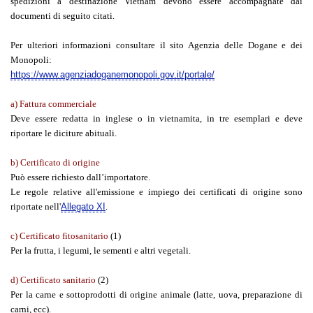
spedizioni a destinazione Vietnam devono essere accompagnate dai
documenti di seguito citati.
Per ulteriori informazioni consultare il sito Agenzia delle Dogane e dei
Monopoli:
https://www.agenziadoganemonopoli.gov.it/portale/
a)
Fattura commerciale
Deve essere redatta in inglese o in vietnamita, in tre esemplari e deve
riportare le diciture abituali.
b) Certificato di origine
Può essere richiesto dall’importatore.
Le regole relative all'emissione e impiego dei certificati di origine sono
riportate nell'
Allegato XI
.
c) Certificato fitosanitario
(1)
Per la frutta, i legumi, le sementi e altri vegetali.
d) Certificato sanitario
(2)
Per la carne e sottoprodotti di origine animale (latte, uova, preparazione di
carni, ecc).