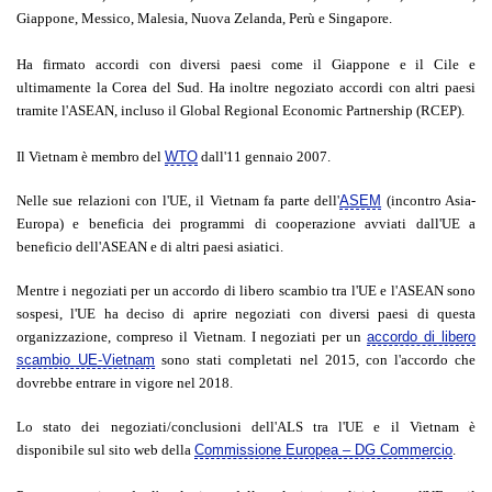
Giappone, Messico, Malesia, Nuova Zelanda, Perù e Singapore.
Ha firmato accordi con diversi paesi come il Giappone e il Cile e
ultimamente la Corea del Sud. Ha inoltre negoziato accordi con altri paesi
tramite l'ASEAN, incluso il Global Regional Economic Partnership (RCEP).
Il Vietnam è membro del
WTO
dall'11 gennaio 2007.
Nelle sue relazioni con l'UE, il Vietnam fa parte dell'
ASEM
(incontro Asia-
Europa) e beneficia dei programmi di cooperazione avviati dall'UE a
beneficio dell'ASEAN e di altri paesi asiatici.
Mentre i negoziati per un accordo di libero scambio tra l'UE e l'ASEAN sono
sospesi, l'UE ha deciso di aprire negoziati con diversi paesi di questa
organizzazione, compreso il Vietnam. I negoziati per un
accordo di libero
scambio UE-Vietnam
sono stati completati nel 2015, con l'accordo che
dovrebbe entrare in vigore nel 2018.
Lo stato dei negoziati/conclusioni dell'ALS tra l'UE e il Vietnam è
disponibile sul sito web della
Commissione Europea – DG Commercio
.