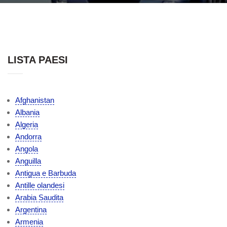
LISTA PAESI
Afghanistan
Albania
Algeria
Andorra
Angola
Anguilla
Antigua e Barbuda
Antille olandesi
Arabia Saudita
Argentina
Armenia