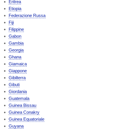
Eritrea
Etiopia
Federazione Russa
Fiji
Filippine
Gabon
Gambia
Georgia
Ghana
Giamaica
Giappone
Gibilterra
Gibuti
Giordania
Guatemala
Guinea Bissau
Guinea Conakry
Guinea Equatoriale
Guyana