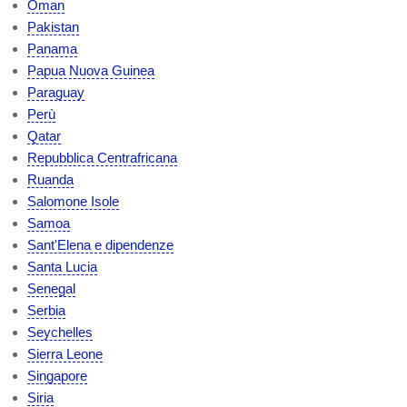
Oman
Pakistan
Panama
Papua Nuova Guinea
Paraguay
Perù
Qatar
Repubblica Centrafricana
Ruanda
Salomone Isole
Samoa
Sant'Elena e dipendenze
Santa Lucia
Senegal
Serbia
Seychelles
Sierra Leone
Singapore
Siria