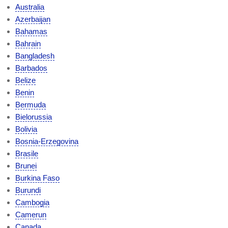
Australia
Azerbaijan
Bahamas
Bahrain
Bangladesh
Barbados
Belize
Benin
Bermuda
Bielorussia
Bolivia
Bosnia-Erzegovina
Brasile
Brunei
Burkina Faso
Burundi
Cambogia
Camerun
Canada