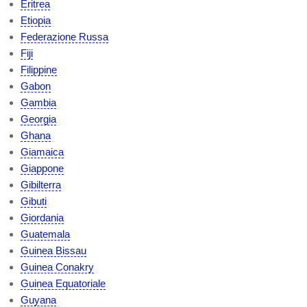
Eritrea
Etiopia
Federazione Russa
Fiji
Filippine
Gabon
Gambia
Georgia
Ghana
Giamaica
Giappone
Gibilterra
Gibuti
Giordania
Guatemala
Guinea Bissau
Guinea Conakry
Guinea Equatoriale
Guyana