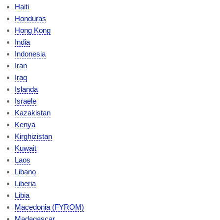
Haiti
Honduras
Hong Kong
India
Indonesia
Iran
Iraq
Islanda
Israele
Kazakistan
Kenya
Kirghizistan
Kuwait
Laos
Libano
Liberia
Libia
Macedonia (FYROM)
Madagascar