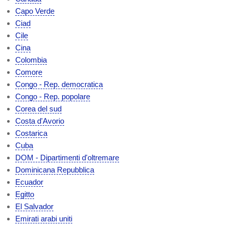
Capo Verde
Ciad
Cile
Cina
Colombia
Comore
Congo - Rep. democratica
Congo - Rep. popolare
Corea del sud
Costa d'Avorio
Costarica
Cuba
DOM - Dipartimenti d'oltremare
Dominicana Repubblica
Ecuador
Egitto
El Salvador
Emirati arabi uniti