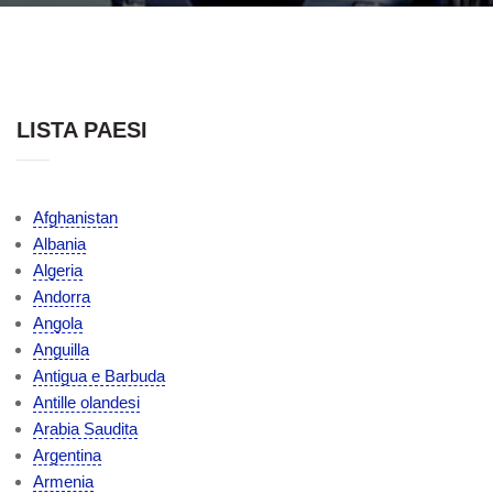
LISTA PAESI
Afghanistan
Albania
Algeria
Andorra
Angola
Anguilla
Antigua e Barbuda
Antille olandesi
Arabia Saudita
Argentina
Armenia