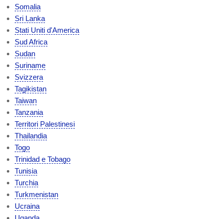
Somalia
Sri Lanka
Stati Uniti d'America
Sud Africa
Sudan
Suriname
Svizzera
Tagikistan
Taiwan
Tanzania
Territori Palestinesi
Thailandia
Togo
Trinidad e Tobago
Tunisia
Turchia
Turkmenistan
Ucraina
Uganda