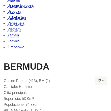
Unione Europea
Uruguay
Uzbekistan
Venezuela
Vietnam
Yemen
Zambia
Zimbabwe
BERMUDA
Codice Paese
: (413), BM (1)
Capitale
: Hamilton
Città principali
:
Superficie
: 53 Km²
Popolazione
: 74.830
PIL
: 5,557 miliardi USD