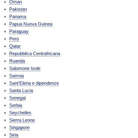
Oman
Pakistan
Panama
Papua Nuova Guinea
Paraguay
Perù
Qatar
Repubblica Centrafricana
Ruanda
Salomone Isole
Samoa
Sant'Elena e dipendenze
Santa Lucia
Senegal
Serbia
Seychelles
Sierra Leone
Singapore
Siria