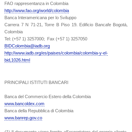
FAO rappresentanza in Colombia
http://www.fao.org/world/colombia
Banca Interamericana per lo Sviluppo
Carrera 7 N 71-21, Torre B Piso 19. Edificio Bancafe Bogotá,
Colombia
Tel: (+57 1) 3257000; Fax (+57 1) 3257050
BIDColombia@iadb.org
http://www.iadb.org/es/paises/colombia/colombia-y-el-
bid,1026.html
PRINCIPALI ISTITUTI BANCARI
Banca del Commercio Estero della Colombia
www.bancoldex.com
Banca della Repubblica di Colombia
www.banrep.gov.co
(1)
Il documento viene fornito all'esportatore dal proprio cliente.