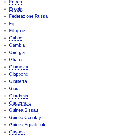
Eritrea
Etiopia
Federazione Russa
Fiji
Filippine
Gabon
Gambia
Georgia
Ghana
Giamaica
Giappone
Gibilterra
Gibuti
Giordania
Guatemala
Guinea Bissau
Guinea Conakry
Guinea Equatoriale
Guyana