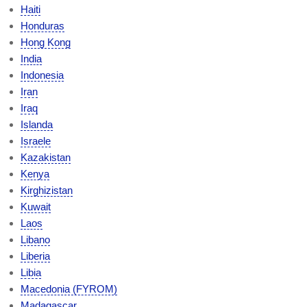
Haiti
Honduras
Hong Kong
India
Indonesia
Iran
Iraq
Islanda
Israele
Kazakistan
Kenya
Kirghizistan
Kuwait
Laos
Libano
Liberia
Libia
Macedonia (FYROM)
Madagascar