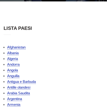
LISTA PAESI
Afghanistan
Albania
Algeria
Andorra
Angola
Anguilla
Antigua e Barbuda
Antille olandesi
Arabia Saudita
Argentina
Armenia