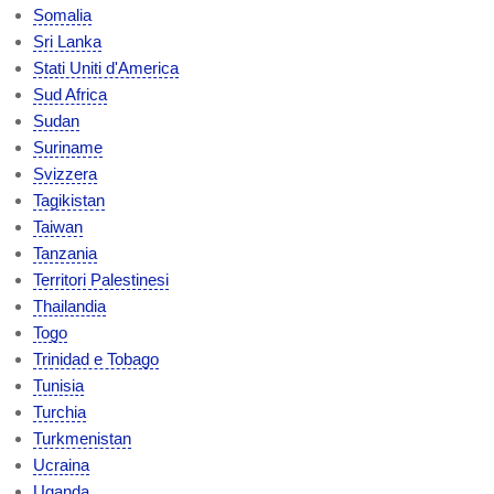
Somalia
Sri Lanka
Stati Uniti d'America
Sud Africa
Sudan
Suriname
Svizzera
Tagikistan
Taiwan
Tanzania
Territori Palestinesi
Thailandia
Togo
Trinidad e Tobago
Tunisia
Turchia
Turkmenistan
Ucraina
Uganda