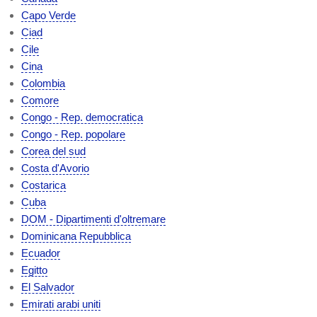
Capo Verde
Ciad
Cile
Cina
Colombia
Comore
Congo - Rep. democratica
Congo - Rep. popolare
Corea del sud
Costa d'Avorio
Costarica
Cuba
DOM - Dipartimenti d'oltremare
Dominicana Repubblica
Ecuador
Egitto
El Salvador
Emirati arabi uniti