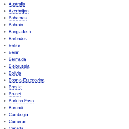
Australia
Azerbaijan
Bahamas
Bahrain
Bangladesh
Barbados
Belize
Benin
Bermuda
Bielorussia
Bolivia
Bosnia-Erzegovina
Brasile
Brunei
Burkina Faso
Burundi
Cambogia
Camerun
Canada