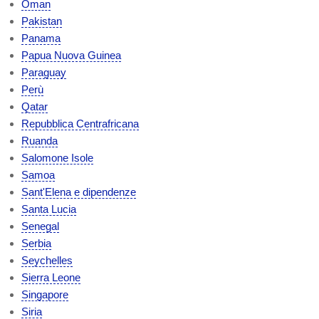
Oman
Pakistan
Panama
Papua Nuova Guinea
Paraguay
Perù
Qatar
Repubblica Centrafricana
Ruanda
Salomone Isole
Samoa
Sant'Elena e dipendenze
Santa Lucia
Senegal
Serbia
Seychelles
Sierra Leone
Singapore
Siria