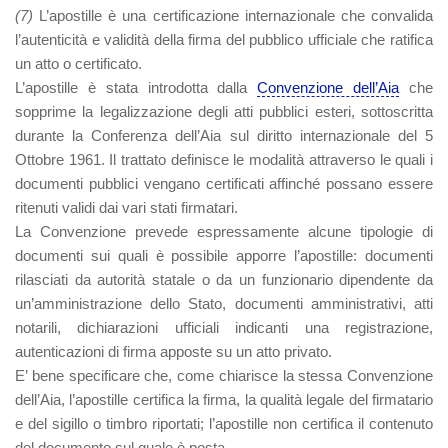
(7)
L’apostille è una certificazione internazionale
che convalida
l’autenticità e validità della firma del pubblico ufficiale che
ratifica
un atto o certificato
.
L’apostille è stata introdotta dalla
Convenzione dell’Aia
che
sopprime la legalizzazione degli atti pubblici esteri, sottoscritta
durante la Conferenza dell’Aia sul diritto internazionale del 5
Ottobre 1961. Il trattato definisce le modalità attraverso le quali i
documenti pubblici vengano certificati affinché possano essere
ritenuti validi dai vari stati firmatari.
La Convenzione prevede espressamente alcune tipologie di
documenti sui quali è possibile apporre l’apostille: documenti
rilasciati da autorità statale o da un funzionario dipendente da
un’amministrazione dello Stato, documenti amministrativi, atti
notarili, dichiarazioni ufficiali indicanti una registrazione,
autenticazioni di firma apposte su un atto privato.
E’ bene specificare che, come chiarisce la stessa Convenzione
dell’Aia, l’apostille certifica la firma, la qualità legale del firmatario
e del sigillo o timbro riportati; l’apostille non certifica il contenuto
del documento sul quale è posta.