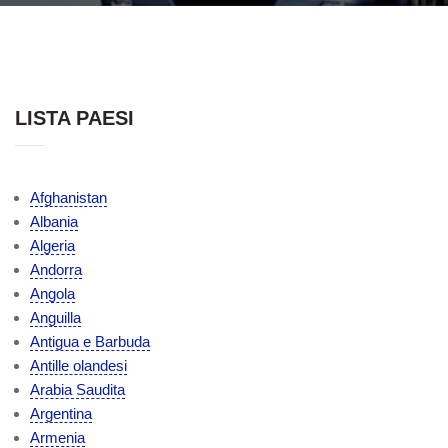
LISTA PAESI
Afghanistan
Albania
Algeria
Andorra
Angola
Anguilla
Antigua e Barbuda
Antille olandesi
Arabia Saudita
Argentina
Armenia