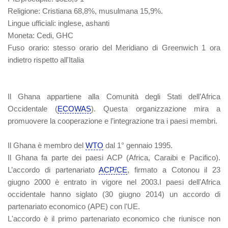
Religione
: Cristiana 68,8%, musulmana 15,9%.
Lingue ufficiali
: inglese, ashanti
Moneta
: Cedi, GHC
Fuso orario
: stesso orario del Meridiano di Greenwich 1 ora
indietro rispetto all'Italia
Il Ghana appartiene alla Comunità degli Stati dell’Africa
Occidentale (
ECOWAS
). Questa organizzazione mira a
promuovere la cooperazione e l’integrazione tra i paesi membri.
Il Ghana è membro del
WTO
dal 1° gennaio 1995.
Il Ghana fa parte dei paesi ACP (Africa, Caraibi e Pacifico).
L’accordo di partenariato
ACP/CE
, firmato a Cotonou il 23
giugno 2000 è entrato in vigore nel 2003.I paesi dell'Africa
occidentale hanno siglato (30 giugno 2014) un accordo di
partenariato economico (APE) con l'UE.
L'accordo è il primo partenariato economico che riunisce non