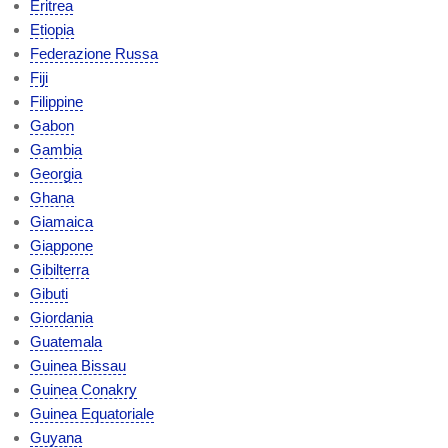
Eritrea
Etiopia
Federazione Russa
Fiji
Filippine
Gabon
Gambia
Georgia
Ghana
Giamaica
Giappone
Gibilterra
Gibuti
Giordania
Guatemala
Guinea Bissau
Guinea Conakry
Guinea Equatoriale
Guyana