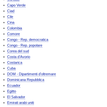
Capo Verde
Ciad
Cile
Cina
Colombia
Comore
Congo - Rep. democratica
Congo - Rep. popolare
Corea del sud
Costa d'Avorio
Costarica
Cuba
DOM - Dipartimenti d'oltremare
Dominicana Repubblica
Ecuador
Egitto
El Salvador
Emirati arabi uniti