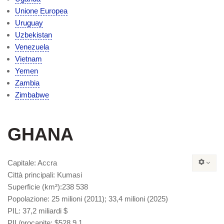
Unione Europea
Uruguay
Uzbekistan
Venezuela
Vietnam
Yemen
Zambia
Zimbabwe
GHANA
Capitale
: Accra
Città
principali
: Kumasi
Superficie
(km²):238 538
Popolazione
: 25 milioni (2011); 33,4 milioni (2025)
PIL
: 37,2 miliardi $
PIL/procapite
: $528,9 1