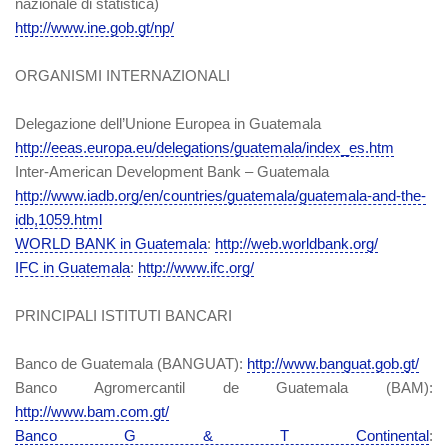
nazionale di statistica)
http://www.ine.gob.gt/np/
ORGANISMI INTERNAZIONALI
Delegazione dell’Unione Europea in Guatemala
http://eeas.europa.eu/delegations/guatemala/index_es.htm
Inter-American Development Bank – Guatemala
http://www.iadb.org/en/countries/guatemala/guatemala-and-the-
idb,1059.html
WORLD BANK in Guatemala
:
http://web.worldbank.org/
IFC in Guatemala
:
http://www.ifc.org/
PRINCIPALI ISTITUTI BANCARI
Banco de Guatemala (BANGUAT):
http://www.banguat.gob.gt/
Banco Agromercantil de Guatemala (BAM):
http://www.bam.com.gt/
Banco G & T Continental
: