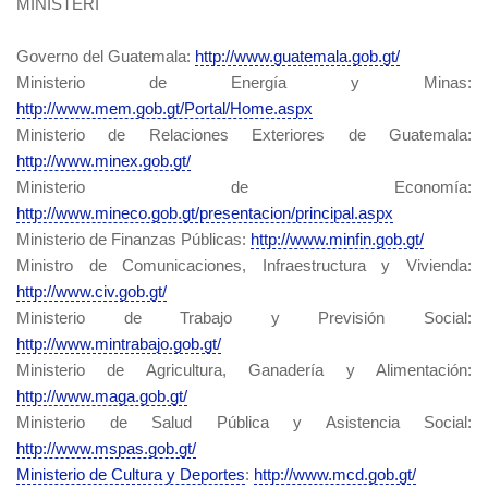
MINISTERI
Governo del Guatemala:
http://www.guatemala.gob.gt/
Ministerio de Energía y Minas:
http://www.mem.gob.gt/Portal/Home.aspx
Ministerio de Relaciones Exteriores de Guatemala:
http://www.minex.gob.gt/
Ministerio de Economía:
http://www.mineco.gob.gt/presentacion/principal.aspx
Ministerio de Finanzas Públicas:
http://www.minfin.gob.gt/
Ministro de Comunicaciones, Infraestructura y Vivienda:
http://www.civ.gob.gt/
Ministerio de Trabajo y Previsión Social:
http://www.mintrabajo.gob.gt/
Ministerio de Agricultura, Ganadería y Alimentación:
http://www.maga.gob.gt/
Ministerio de Salud Pública y Asistencia Social:
http://www.mspas.gob.gt/
Ministerio de Cultura y Deportes
:
http://www.mcd.gob.gt/