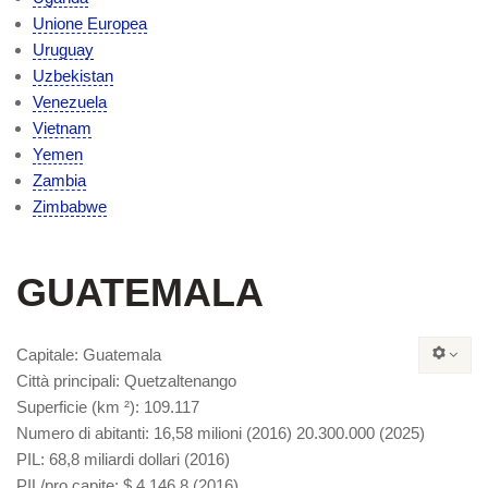
Unione Europea
Uruguay
Uzbekistan
Venezuela
Vietnam
Yemen
Zambia
Zimbabwe
GUATEMALA
Capitale
: Guatemala
Città principali
: Quetzaltenango
Superficie (
km ²)
: 109.117
Numero di abitanti
: 16,58 milioni (2016) 20.300.000 (2025)
PIL
: 68,8 miliardi dollari (2016)
PIL/pro capite
: $ 4.146,8 (2016)