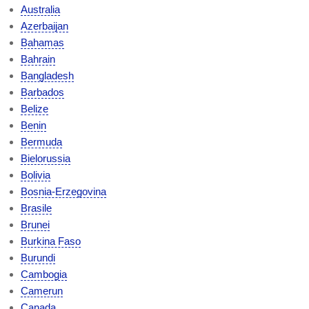
Australia
Azerbaijan
Bahamas
Bahrain
Bangladesh
Barbados
Belize
Benin
Bermuda
Bielorussia
Bolivia
Bosnia-Erzegovina
Brasile
Brunei
Burkina Faso
Burundi
Cambogia
Camerun
Canada