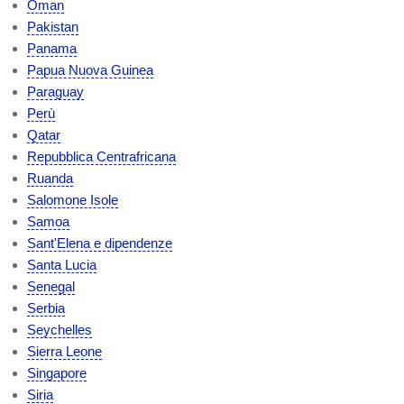
Oman
Pakistan
Panama
Papua Nuova Guinea
Paraguay
Perù
Qatar
Repubblica Centrafricana
Ruanda
Salomone Isole
Samoa
Sant'Elena e dipendenze
Santa Lucia
Senegal
Serbia
Seychelles
Sierra Leone
Singapore
Siria