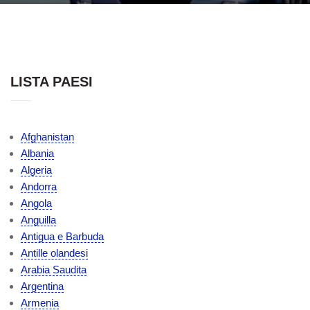
LISTA PAESI
Afghanistan
Albania
Algeria
Andorra
Angola
Anguilla
Antigua e Barbuda
Antille olandesi
Arabia Saudita
Argentina
Armenia