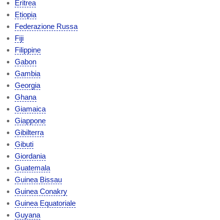
Eritrea
Etiopia
Federazione Russa
Fiji
Filippine
Gabon
Gambia
Georgia
Ghana
Giamaica
Giappone
Gibilterra
Gibuti
Giordania
Guatemala
Guinea Bissau
Guinea Conakry
Guinea Equatoriale
Guyana