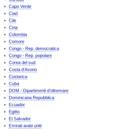
Capo Verde
Ciad
Cile
Cina
Colombia
Comore
Congo - Rep. democratica
Congo - Rep. popolare
Corea del sud
Costa d'Avorio
Costarica
Cuba
DOM - Dipartimenti d'oltremare
Dominicana Repubblica
Ecuador
Egitto
El Salvador
Emirati arabi uniti