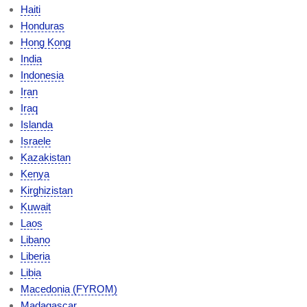
Haiti
Honduras
Hong Kong
India
Indonesia
Iran
Iraq
Islanda
Israele
Kazakistan
Kenya
Kirghizistan
Kuwait
Laos
Libano
Liberia
Libia
Macedonia (FYROM)
Madagascar