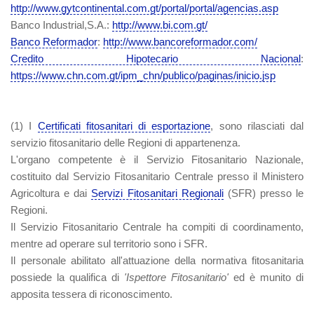
http://www.gytcontinental.com.gt/portal/portal/agencias.asp
Banco Industrial,S.A.:
http://www.bi.com.gt/
Banco Reformador
:
http://www.bancoreformador.com/
Credito Hipotecario Nacional
:
https://www.chn.com.gt/ipm_chn/publico/paginas/inicio.jsp
(1)
I
Certificati fitosanitari di esportazione
, sono rilasciati dal
servizio fitosanitario delle Regioni di appartenenza.
L'organo competente è il Servizio Fitosanitario Nazionale,
costituito dal Servizio Fitosanitario Centrale presso il Ministero
Agricoltura e dai
Servizi Fitosanitari Regionali
(SFR) presso le
Regioni.
Il Servizio Fitosanitario Centrale ha compiti di coordinamento,
mentre ad operare sul territorio sono i SFR.
Il personale abilitato all'attuazione della normativa fitosanitaria
possiede la qualifica di
'Ispettore Fitosanitario'
ed è munito di
apposita tessera di riconoscimento.