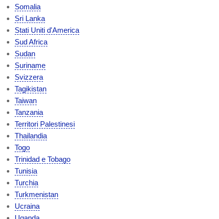
Somalia
Sri Lanka
Stati Uniti d'America
Sud Africa
Sudan
Suriname
Svizzera
Tagikistan
Taiwan
Tanzania
Territori Palestinesi
Thailandia
Togo
Trinidad e Tobago
Tunisia
Turchia
Turkmenistan
Ucraina
Uganda